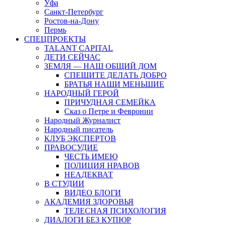
Уфа
Санкт-Петербург
Ростов-на-Дону
Пермь
СПЕЦПРОЕКТЫ
TALANT CAPITAL
ДЕТИ СЕЙЧАС
ЗЕМЛЯ — НАШ ОБЩИЙ ДОМ
СПЕШИТЕ ДЕЛАТЬ ДОБРО
БРАТЬЯ НАШИ МЕНЬШИЕ
НАРОДНЫЙ ГЕРОЙ
ПРИЧУДНАЯ СЕМЕЙКА
Сказ о Петре и Февронии
Народный Журналист
Народный писатель
КЛУБ ЭКСПЕРТОВ
ПРАВОСУДИЕ
ЧЕСТЬ ИМЕЮ
ПОЛИЦИЯ НРАВОВ
НЕАДЕКВАТ
В СТУДИИ
ВИДЕО БЛОГИ
АКАДЕМИЯ ЗДОРОВЬЯ
ТЕЛЕСНАЯ ПСИХОЛОГИЯ
ДИАЛОГИ БЕЗ КУПЮР