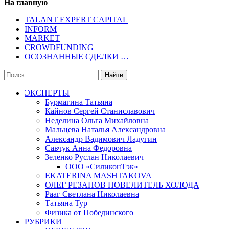
На главную
TALANT EXPERT CAPITAL
INFORM
MARKET
CROWDFUNDING
ОСОЗНАННЫЕ СДЕЛКИ …
ЭКСПЕРТЫ
Бурмагина Татьяна
Кайнов Сергей Станиславович
Неделина Ольга Михайловна
Мальцева Наталья Александровна
Александр Вадимович Ладугин
Савчук Анна Федоровна
Зеленко Руслан Николаевич
ООО «СиликонТэк»
EKATERINA MASHTAKOVA
ОЛЕГ РЕЗАНОВ ПОВЕЛИТЕЛЬ ХОЛОДА
Рааг Светлана Николаевна
Татьяна Тур
Физика от Побединского
РУБРИКИ