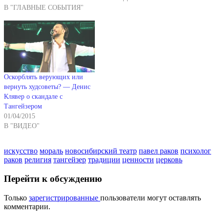
В "ГЛАВНЫЕ СОБЫТИЯ"
Оскорблять верующих или
вернуть худсоветы? — Денис
Клявер о скандале с
Тангейзером
01/04/2015
В "ВИДЕО"
искусство
мораль
новосибирский театр
павел раков
психолог
раков
религия
тангейзер
традиции
ценности
церковь
Перейти к обсуждению
Только
зарегистрированные
пользователи могут оставлять
комментарии.