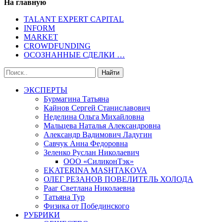
На главную
TALANT EXPERT CAPITAL
INFORM
MARKET
CROWDFUNDING
ОСОЗНАННЫЕ СДЕЛКИ …
ЭКСПЕРТЫ
Бурмагина Татьяна
Кайнов Сергей Станиславович
Неделина Ольга Михайловна
Мальцева Наталья Александровна
Александр Вадимович Ладугин
Савчук Анна Федоровна
Зеленко Руслан Николаевич
ООО «СиликонТэк»
EKATERINA MASHTAKOVA
ОЛЕГ РЕЗАНОВ ПОВЕЛИТЕЛЬ ХОЛОДА
Рааг Светлана Николаевна
Татьяна Тур
Физика от Побединского
РУБРИКИ