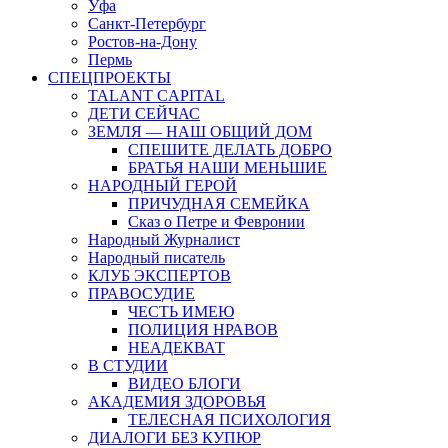
Уфа
Санкт-Петербург
Ростов-на-Дону
Пермь
СПЕЦПРОЕКТЫ
TALANT CAPITAL
ДЕТИ СЕЙЧАС
ЗЕМЛЯ — НАШ ОБЩИЙ ДОМ
СПЕШИТЕ ДЕЛАТЬ ДОБРО
БРАТЬЯ НАШИ МЕНЬШИЕ
НАРОДНЫЙ ГЕРОЙ
ПРИЧУДНАЯ СЕМЕЙКА
Сказ о Петре и Февронии
Народный Журналист
Народный писатель
КЛУБ ЭКСПЕРТОВ
ПРАВОСУДИЕ
ЧЕСТЬ ИМЕЮ
ПОЛИЦИЯ НРАВОВ
НЕАДЕКВАТ
В СТУДИИ
ВИДЕО БЛОГИ
АКАДЕМИЯ ЗДОРОВЬЯ
ТЕЛЕСНАЯ ПСИХОЛОГИЯ
ДИАЛОГИ БЕЗ КУПЮР