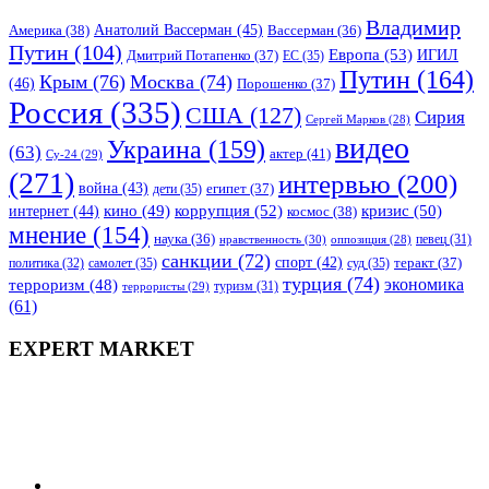
Владимир
Анатолий Вассерман
(45)
Америка
(38)
Вассерман
(36)
Путин
(104)
Европа
(53)
ИГИЛ
Дмитрий Потапенко
(37)
ЕС
(35)
Путин
(164)
Крым
(76)
Москва
(74)
(46)
Порошенко
(37)
Россия
(335)
США
(127)
Сирия
Сергей Марков
(28)
видео
Украина
(159)
(63)
актер
(41)
Су-24
(29)
(271)
интервью
(200)
война
(43)
дети
(35)
египет
(37)
коррупция
(52)
кино
(49)
кризис
(50)
интернет
(44)
космос
(38)
мнение
(154)
наука
(36)
нравственность
(30)
певец
(31)
оппозиция
(28)
санкции
(72)
спорт
(42)
самолет
(35)
суд
(35)
теракт
(37)
политика
(32)
турция
(74)
экономика
терроризм
(48)
террористы
(29)
туризм
(31)
(61)
EXPERT MARKET