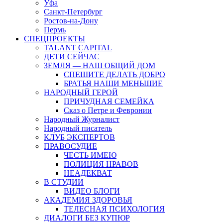
Уфа
Санкт-Петербург
Ростов-на-Дону
Пермь
СПЕЦПРОЕКТЫ
TALANT CAPITAL
ДЕТИ СЕЙЧАС
ЗЕМЛЯ — НАШ ОБЩИЙ ДОМ
СПЕШИТЕ ДЕЛАТЬ ДОБРО
БРАТЬЯ НАШИ МЕНЬШИЕ
НАРОДНЫЙ ГЕРОЙ
ПРИЧУДНАЯ СЕМЕЙКА
Сказ о Петре и Февронии
Народный Журналист
Народный писатель
КЛУБ ЭКСПЕРТОВ
ПРАВОСУДИЕ
ЧЕСТЬ ИМЕЮ
ПОЛИЦИЯ НРАВОВ
НЕАДЕКВАТ
В СТУДИИ
ВИДЕО БЛОГИ
АКАДЕМИЯ ЗДОРОВЬЯ
ТЕЛЕСНАЯ ПСИХОЛОГИЯ
ДИАЛОГИ БЕЗ КУПЮР