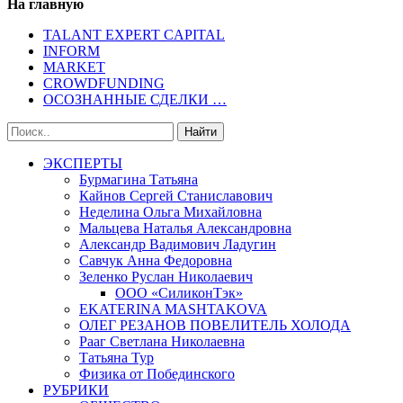
На главную
TALANT EXPERT CAPITAL
INFORM
MARKET
CROWDFUNDING
ОСОЗНАННЫЕ СДЕЛКИ …
ЭКСПЕРТЫ
Бурмагина Татьяна
Кайнов Сергей Станиславович
Неделина Ольга Михайловна
Мальцева Наталья Александровна
Александр Вадимович Ладугин
Савчук Анна Федоровна
Зеленко Руслан Николаевич
ООО «СиликонТэк»
EKATERINA MASHTAKOVA
ОЛЕГ РЕЗАНОВ ПОВЕЛИТЕЛЬ ХОЛОДА
Рааг Светлана Николаевна
Татьяна Тур
Физика от Побединского
РУБРИКИ