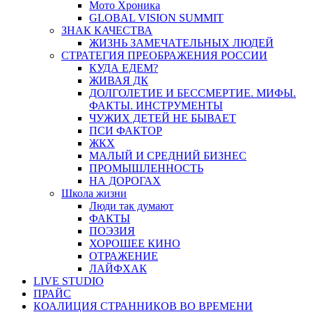
Мото Хроника
GLOBAL VISION SUMMIT
ЗНАК КАЧЕСТВА
ЖИЗНЬ ЗАМЕЧАТЕЛЬНЫХ ЛЮДЕЙ
СТРАТЕГИЯ ПРЕОБРАЖЕНИЯ РОССИИ
КУДА ЕДЕМ?
ЖИВАЯ ДК
ДОЛГОЛЕТИЕ И БЕССМЕРТИЕ. МИФЫ.
ФАКТЫ. ИНСТРУМЕНТЫ
ЧУЖИХ ДЕТЕЙ НЕ БЫВАЕТ
ПСИ ФАКТОР
ЖКХ
МАЛЫЙ И СРЕДНИЙ БИЗНЕС
ПРОМЫШЛЕННОСТЬ
НА ДОРОГАХ
Школа жизни
Люди так думают
ФАКТЫ
ПОЭЗИЯ
ХОРОШЕЕ КИНО
ОТРАЖЕНИЕ
ЛАЙФХАК
LIVE STUDIO
ПРАЙС
КОАЛИЦИЯ СТРАННИКОВ ВО ВРЕМЕНИ