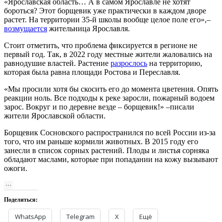
«Ярославская область… А
в самом Ярославле не хотят
бороться? Этот борщевик уже практически в каждом дворе
растет. На территории 35-й школы вообще целое поле его»,–
возмущ
а
ется
жительница Ярославля.
Стоит отметить, что проблема фиксируется в регионе не
первый год. Так, в 2022 году местные жители жаловались на
равнодушие властей. Растение
разрослось
на территорию,
которая была равна площади Ростова и Переславля.
«Мы просили хотя бы скосить его до момента цветения. Опять
реакции ноль. Все подходы к реке заросли, пожарный водоем
зарос. Вокруг и по деревне везде – борщевик!» –писали
жители Ярославской области.
Борщевик Сосновского распространился по всей России из-за
того, что им раньше кормили животных. В 2015 году его
занесли в список сорных растений. Плоды и листья сорняка
обладают маслами, которые при попадании на кожу вызывают
ожоги.
Поделиться:
WhatsApp
Telegram
X
Ещё