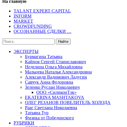
На главную
TALANT EXPERT CAPITAL
INFORM
MARKET
CROWDFUNDING
ОСОЗНАННЫЕ СДЕЛКИ …
ЭКСПЕРТЫ
Бурмагина Татьяна
Кайнов Сергей Станиславович
Неделина Ольга Михайловна
Мальцева Наталья Александровна
Александр Вадимович Ладугин
Савчук Анна Федоровна
Зеленко Руслан Николаевич
ООО «СиликонТэк»
EKATERINA MASHTAKOVA
ОЛЕГ РЕЗАНОВ ПОВЕЛИТЕЛЬ ХОЛОДА
Рааг Светлана Николаевна
Татьяна Тур
Физика от Побединского
РУБРИКИ