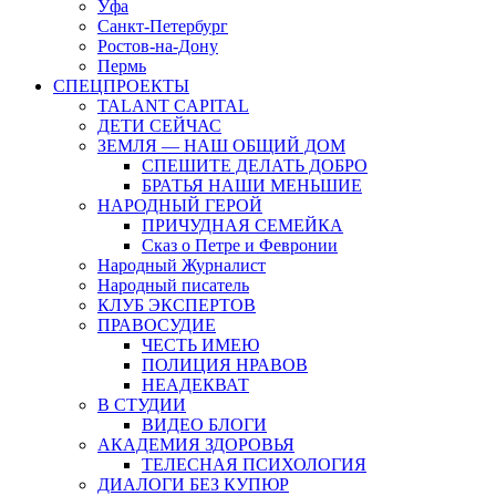
Уфа
Санкт-Петербург
Ростов-на-Дону
Пермь
СПЕЦПРОЕКТЫ
TALANT CAPITAL
ДЕТИ СЕЙЧАС
ЗЕМЛЯ — НАШ ОБЩИЙ ДОМ
СПЕШИТЕ ДЕЛАТЬ ДОБРО
БРАТЬЯ НАШИ МЕНЬШИЕ
НАРОДНЫЙ ГЕРОЙ
ПРИЧУДНАЯ СЕМЕЙКА
Сказ о Петре и Февронии
Народный Журналист
Народный писатель
КЛУБ ЭКСПЕРТОВ
ПРАВОСУДИЕ
ЧЕСТЬ ИМЕЮ
ПОЛИЦИЯ НРАВОВ
НЕАДЕКВАТ
В СТУДИИ
ВИДЕО БЛОГИ
АКАДЕМИЯ ЗДОРОВЬЯ
ТЕЛЕСНАЯ ПСИХОЛОГИЯ
ДИАЛОГИ БЕЗ КУПЮР