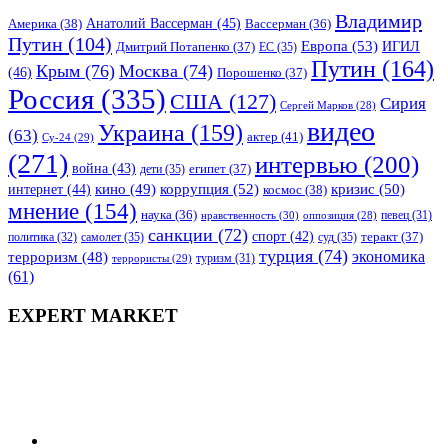
Владимир
Анатолий Вассерман
(45)
Америка
(38)
Вассерман
(36)
Путин
(104)
Европа
(53)
ИГИЛ
Дмитрий Потапенко
(37)
ЕС
(35)
Путин
(164)
Крым
(76)
Москва
(74)
(46)
Порошенко
(37)
Россия
(335)
США
(127)
Сирия
Сергей Марков
(28)
видео
Украина
(159)
(63)
актер
(41)
Су-24
(29)
(271)
интервью
(200)
война
(43)
дети
(35)
египет
(37)
коррупция
(52)
кино
(49)
кризис
(50)
интернет
(44)
космос
(38)
мнение
(154)
наука
(36)
нравственность
(30)
певец
(31)
оппозиция
(28)
санкции
(72)
спорт
(42)
самолет
(35)
суд
(35)
теракт
(37)
политика
(32)
турция
(74)
экономика
терроризм
(48)
террористы
(29)
туризм
(31)
(61)
EXPERT MARKET