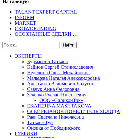
На главную
TALANT EXPERT CAPITAL
INFORM
MARKET
CROWDFUNDING
ОСОЗНАННЫЕ СДЕЛКИ …
ЭКСПЕРТЫ
Бурмагина Татьяна
Кайнов Сергей Станиславович
Неделина Ольга Михайловна
Мальцева Наталья Александровна
Александр Вадимович Ладугин
Савчук Анна Федоровна
Зеленко Руслан Николаевич
ООО «СиликонТэк»
EKATERINA MASHTAKOVA
ОЛЕГ РЕЗАНОВ ПОВЕЛИТЕЛЬ ХОЛОДА
Рааг Светлана Николаевна
Татьяна Тур
Физика от Побединского
РУБРИКИ