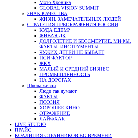
Мото Хроника
GLOBAL VISION SUMMIT
ЗНАК КАЧЕСТВА
ЖИЗНЬ ЗАМЕЧАТЕЛЬНЫХ ЛЮДЕЙ
СТРАТЕГИЯ ПРЕОБРАЖЕНИЯ РОССИИ
КУДА ЕДЕМ?
ЖИВАЯ ДК
ДОЛГОЛЕТИЕ И БЕССМЕРТИЕ. МИФЫ.
ФАКТЫ. ИНСТРУМЕНТЫ
ЧУЖИХ ДЕТЕЙ НЕ БЫВАЕТ
ПСИ ФАКТОР
ЖКХ
МАЛЫЙ И СРЕДНИЙ БИЗНЕС
ПРОМЫШЛЕННОСТЬ
НА ДОРОГАХ
Школа жизни
Люди так думают
ФАКТЫ
ПОЭЗИЯ
ХОРОШЕЕ КИНО
ОТРАЖЕНИЕ
ЛАЙФХАК
LIVE STUDIO
ПРАЙС
КОАЛИЦИЯ СТРАННИКОВ ВО ВРЕМЕНИ