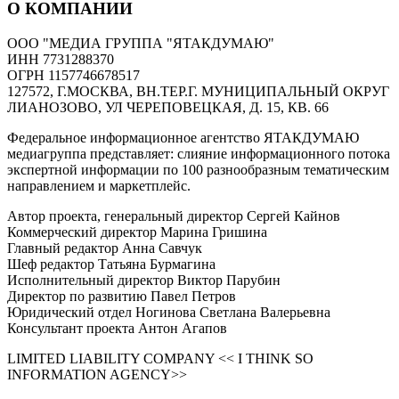
О КОМПАНИИ
ООО "МЕДИА ГРУППА "ЯТАКДУМАЮ"
ИНН 7731288370
ОГРН 1157746678517
127572, Г.МОСКВА, ВН.ТЕР.Г. МУНИЦИПАЛЬНЫЙ ОКРУГ
ЛИАНОЗОВО, УЛ ЧЕРЕПОВЕЦКАЯ, Д. 15, КВ. 66
Федеральное информационное агентство ЯТАКДУМАЮ
медиагруппа представляет: слияние информационного потока
экспертной информации по 100 разнообразным тематическим
направлением и маркетплейс.
Автор проекта, генеральный директор Сергей Кайнов
Коммерческий директор Марина Гришина
Главный редактор Анна Савчук
Шеф редактор Татьяна Бурмагина
Исполнительный директор Виктор Парубин
Директор по развитию Павел Петров
Юридический отдел Ногинова Светлана Валерьевна
Консультант проекта Антон Агапов
LIMITED LIABILITY COMPANY << I THINK SO
INFORMATION AGENCY>>