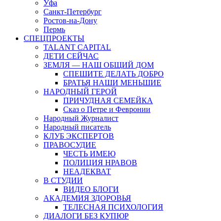
Уфа
Санкт-Петербург
Ростов-на-Дону
Пермь
СПЕЦПРОЕКТЫ
TALANT CAPITAL
ДЕТИ СЕЙЧАС
ЗЕМЛЯ — НАШ ОБЩИЙ ДОМ
СПЕШИТЕ ДЕЛАТЬ ДОБРО
БРАТЬЯ НАШИ МЕНЬШИЕ
НАРОДНЫЙ ГЕРОЙ
ПРИЧУДНАЯ СЕМЕЙКА
Сказ о Петре и Февронии
Народный Журналист
Народный писатель
КЛУБ ЭКСПЕРТОВ
ПРАВОСУДИЕ
ЧЕСТЬ ИМЕЮ
ПОЛИЦИЯ НРАВОВ
НЕАДЕКВАТ
В СТУДИИ
ВИДЕО БЛОГИ
АКАДЕМИЯ ЗДОРОВЬЯ
ТЕЛЕСНАЯ ПСИХОЛОГИЯ
ДИАЛОГИ БЕЗ КУПЮР