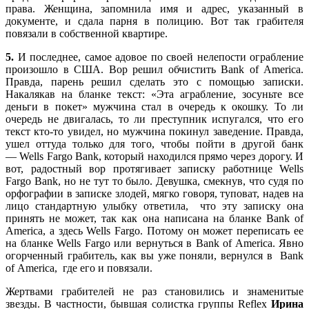
права. Женщина, запомнила имя и адрес, указанный в
документе, и сдала парня в полицию. Вот так грабителя
повязали в собственной квартире.
5.
И последнее, самое адовое по своей нелепости ограбление
произошло в США. Вор решил обчистить Bank of America.
Правда, парень решил сделать это с помощью записки.
Накалякав на бланке текст: «Эта аграбление, зосуньте все
деньги в покет» мужчина стал в очередь к окошку. То ли
очередь не двигалась, то ли преступник испугался, что его
текст кто-то увидел, но мужчина покинул заведение. Правда,
ушел оттуда только для того, чтобы пойти в другой банк
— Wells Fargo Bank, который находился прямо через дорогу. И
вот, радостный вор протягивает записку работнице Wells
Fargo Bank, но не тут то было. Девушка, смекнув, что судя по
орфографии в записке злодей, мягко говоря, туповат, надев на
лицо стандартную улыбку ответила, что эту записку она
принять не может, так как она написана на бланке Bank of
America, а здесь Wells Fargo. Потому он может переписать ее
на бланке Wells Fargo или вернуться в Bank of America. Явно
огорченный грабитель, как вы уже поняли, вернулся в Bank
of America, где его и повязали.
Жертвами грабителей не раз становились и знаменитые
звезды. В частности, бывшая солистка группы Reflex
Ирина