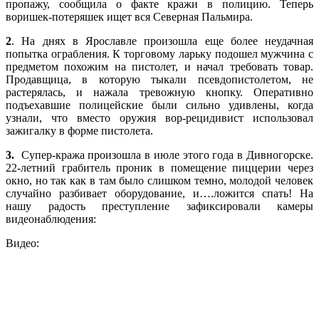
пропажу, сообщила о факте кражи в полицию. Теперь
воришек-потеряшек ищет вся Северная Пальмира.
2
. На днях в Ярославле произошла еще более неудачная
попытка ограбления. К торговому ларьку подошел мужчина с
предметом похожим на пистолет, и начал требовать товар.
Продавщица, в которую тыкали псевдопистолетом, не
растерялась, и нажала тревожную кнопку. Оперативно
подъехавшие полицейские были сильно удивлены, когда
узнали, что вместо оружия вор-рецидивист использовал
зажигалку в форме пистолета.
3.
Супер-кража произошла в июле этого года в Дивногорске.
22-летний грабитель проник в помещение пиццерии через
окно, но так как в там было слишком темно, молодой человек
случайно разбивает оборудование, и….ложится спать! На
нашу радость преступление зафиксировали камеры
видеонаблюдения:
Видео: