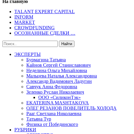
На главную
TALANT EXPERT CAPITAL
INFORM
MARKET
CROWDFUNDING
ОСОЗНАННЫЕ СДЕЛКИ …
ЭКСПЕРТЫ
Бурмагина Татьяна
Кайнов Сергей Станиславович
Неделина Ольга Михайловна
Мальцева Наталья Александровна
Александр Вадимович Ладугин
Савчук Анна Федоровна
Зеленко Руслан Николаевич
ООО «СиликонТэк»
EKATERINA MASHTAKOVA
ОЛЕГ РЕЗАНОВ ПОВЕЛИТЕЛЬ ХОЛОДА
Рааг Светлана Николаевна
Татьяна Тур
Физика от Побединского
РУБРИКИ