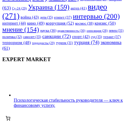
видео
Украина
(159)
(63)
актер
(41)
Су-24
(29)
(271)
интервью
(200)
война
(43)
дети
(35)
египет
(37)
коррупция
(52)
кино
(49)
кризис
(50)
интернет
(44)
космос
(38)
мнение
(154)
наука
(36)
нравственность
(30)
певец
(31)
оппозиция
(28)
санкции
(72)
спорт
(42)
самолет
(35)
суд
(35)
теракт
(37)
политика
(32)
турция
(74)
экономика
терроризм
(48)
террористы
(29)
туризм
(31)
(61)
EXPERT MARKET
Психологическая стабильность руководителя — ключ к
финансовому успеху.