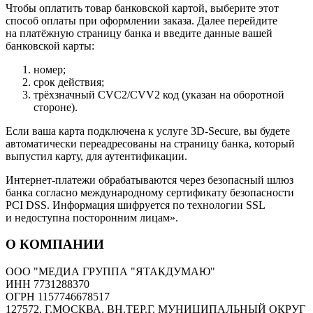
Чтобы оплатить товар банковской картой, выберите этот
способ оплаты при оформлении заказа. Далее перейдите
на платёжную страницу банка и введите данные вашей
банковской карты:
номер;
срок действия;
трёхзначный CVC2/CVV2 код (указан на оборотной
стороне).
Если ваша карта подключена к услуге 3D-Secure, вы будете
автоматически переадресованы на страницу банка, который
выпустил карту, для аутентификации.
Интернет-платежи обрабатываются через безопасный шлюз
банка согласно международному сертификату безопасности
PCI DSS. Информация шифруется по технологии SSL
и недоступна посторонним лицам».
О КОМПАНИИ
ООО "МЕДИА ГРУППА "ЯТАКДУМАЮ"
ИНН 7731288370
ОГРН 1157746678517
127572, Г.МОСКВА, ВН.ТЕР.Г. МУНИЦИПАЛЬНЫЙ ОКРУГ