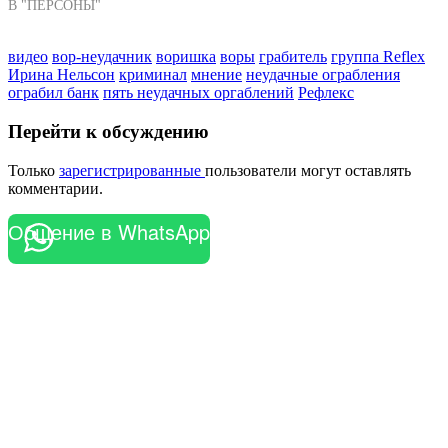
В "ПЕРСОНЫ"
видео
вор-неудачник
воришка
воры
грабитель
группа Reflex
Ирина Нельсон
криминал
мнение
неудачные ограбления
ограбил банк
пять неудачных оргаблений
Рефлекс
Перейти к обсуждению
Только
зарегистрированные
пользователи могут оставлять
комментарии.
Общение в WhatsApp