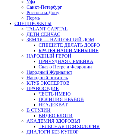
Уфа
Санкт-Петербург
Ростов-на-Дону
Пермь
СПЕЦПРОЕКТЫ
TALANT CAPITAL
ДЕТИ СЕЙЧАС
ЗЕМЛЯ — НАШ ОБЩИЙ ДОМ
СПЕШИТЕ ДЕЛАТЬ ДОБРО
БРАТЬЯ НАШИ МЕНЬШИЕ
НАРОДНЫЙ ГЕРОЙ
ПРИЧУДНАЯ СЕМЕЙКА
Сказ о Петре и Февронии
Народный Журналист
Народный писатель
КЛУБ ЭКСПЕРТОВ
ПРАВОСУДИЕ
ЧЕСТЬ ИМЕЮ
ПОЛИЦИЯ НРАВОВ
НЕАДЕКВАТ
В СТУДИИ
ВИДЕО БЛОГИ
АКАДЕМИЯ ЗДОРОВЬЯ
ТЕЛЕСНАЯ ПСИХОЛОГИЯ
ДИАЛОГИ БЕЗ КУПЮР