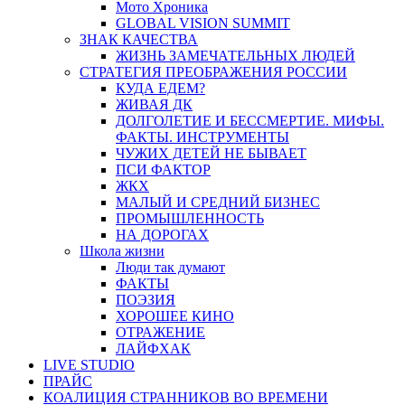
Мото Хроника
GLOBAL VISION SUMMIT
ЗНАК КАЧЕСТВА
ЖИЗНЬ ЗАМЕЧАТЕЛЬНЫХ ЛЮДЕЙ
СТРАТЕГИЯ ПРЕОБРАЖЕНИЯ РОССИИ
КУДА ЕДЕМ?
ЖИВАЯ ДК
ДОЛГОЛЕТИЕ И БЕССМЕРТИЕ. МИФЫ.
ФАКТЫ. ИНСТРУМЕНТЫ
ЧУЖИХ ДЕТЕЙ НЕ БЫВАЕТ
ПСИ ФАКТОР
ЖКХ
МАЛЫЙ И СРЕДНИЙ БИЗНЕС
ПРОМЫШЛЕННОСТЬ
НА ДОРОГАХ
Школа жизни
Люди так думают
ФАКТЫ
ПОЭЗИЯ
ХОРОШЕЕ КИНО
ОТРАЖЕНИЕ
ЛАЙФХАК
LIVE STUDIO
ПРАЙС
КОАЛИЦИЯ СТРАННИКОВ ВО ВРЕМЕНИ