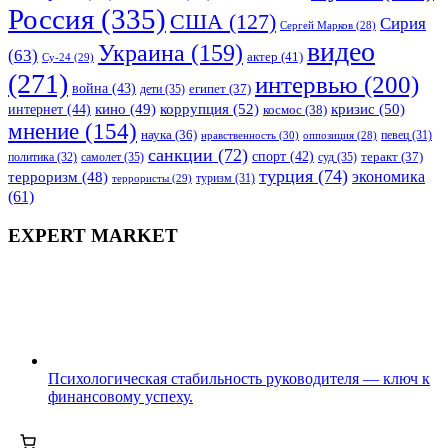
Россия
(335)
США
(127)
Сирия
Сергей Марков
(28)
видео
Украина
(159)
(63)
актер
(41)
Су-24
(29)
(271)
интервью
(200)
война
(43)
дети
(35)
египет
(37)
коррупция
(52)
кино
(49)
кризис
(50)
интернет
(44)
космос
(38)
мнение
(154)
наука
(36)
нравственность
(30)
певец
(31)
оппозиция
(28)
санкции
(72)
спорт
(42)
самолет
(35)
суд
(35)
теракт
(37)
политика
(32)
турция
(74)
экономика
терроризм
(48)
террористы
(29)
туризм
(31)
(61)
EXPERT MARKET
Психологическая стабильность руководителя — ключ к
финансовому успеху.