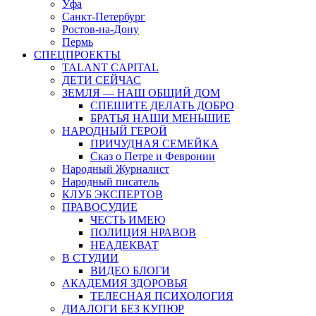
Уфа
Санкт-Петербург
Ростов-на-Дону
Пермь
СПЕЦПРОЕКТЫ
TALANT CAPITAL
ДЕТИ СЕЙЧАС
ЗЕМЛЯ — НАШ ОБЩИЙ ДОМ
СПЕШИТЕ ДЕЛАТЬ ДОБРО
БРАТЬЯ НАШИ МЕНЬШИЕ
НАРОДНЫЙ ГЕРОЙ
ПРИЧУДНАЯ СЕМЕЙКА
Сказ о Петре и Февронии
Народный Журналист
Народный писатель
КЛУБ ЭКСПЕРТОВ
ПРАВОСУДИЕ
ЧЕСТЬ ИМЕЮ
ПОЛИЦИЯ НРАВОВ
НЕАДЕКВАТ
В СТУДИИ
ВИДЕО БЛОГИ
АКАДЕМИЯ ЗДОРОВЬЯ
ТЕЛЕСНАЯ ПСИХОЛОГИЯ
ДИАЛОГИ БЕЗ КУПЮР