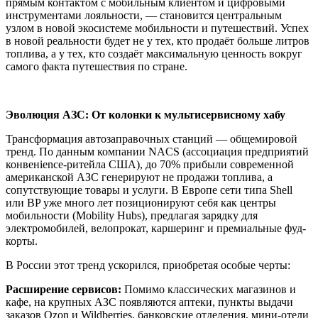
прямым контактом с мобильным клиентом и цифровыми
инструментами лояльности, — становится центральным
узлом в новой экосистеме мобильности и путешествий. Успех
в новой реальности будет не у тех, кто продаёт больше литров
топлива, а у тех, кто создаёт максимальную ценность вокруг
самого факта путешествия по стране.
Эволюция АЗС: От колонки к мультисервисному хабу
Трансформация автозаправочных станций — общемировой
тренд. По данным компании NACS (ассоциация предприятий
конвенience-ритейла США), до 70% прибыли современной
американской АЗС генерируют не продажи топлива, а
сопутствующие товары и услуги. В Европе сети типа Shell
или BP уже много лет позиционируют себя как центры
мобильности (Mobility Hubs), предлагая зарядку для
электромобилей, велопрокат, каршеринг и премиальные фуд-
корты.
В России этот тренд ускорился, приобретая особые черты:
Расширение сервисов:
Помимо классических магазинов и
кафе, на крупных АЗС появляются аптеки, пункты выдачи
заказов Ozon и Wildberries, банковские отделения, мини-отели