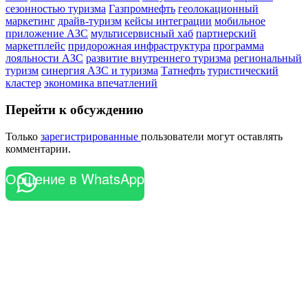
сезонностью туризма
Газпромнефть
геолокационный
маркетинг
драйв-туризм
кейсы интеграции
мобильное
приложение АЗС
мультисервисный хаб
партнерский
маркетплейс
придорожная инфраструктура
программа
лояльности АЗС
развитие внутреннего туризма
региональный
туризм
синергия АЗС и туризма
Татнефть
туристический
кластер
экономика впечатлений
Перейти к обсуждению
Только
зарегистрированные
пользователи могут оставлять
комментарии.
Общение в WhatsApp