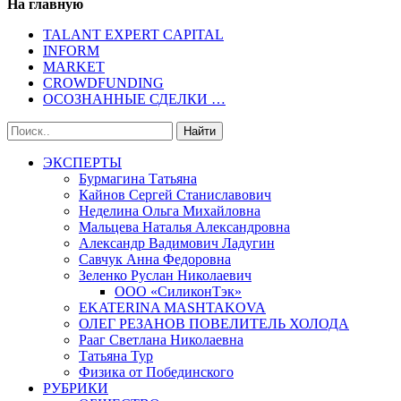
На главную
TALANT EXPERT CAPITAL
INFORM
MARKET
CROWDFUNDING
ОСОЗНАННЫЕ СДЕЛКИ …
ЭКСПЕРТЫ
Бурмагина Татьяна
Кайнов Сергей Станиславович
Неделина Ольга Михайловна
Мальцева Наталья Александровна
Александр Вадимович Ладугин
Савчук Анна Федоровна
Зеленко Руслан Николаевич
ООО «СиликонТэк»
EKATERINA MASHTAKOVA
ОЛЕГ РЕЗАНОВ ПОВЕЛИТЕЛЬ ХОЛОДА
Рааг Светлана Николаевна
Татьяна Тур
Физика от Побединского
РУБРИКИ