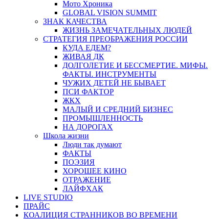
Мото Хроника
GLOBAL VISION SUMMIT
ЗНАК КАЧЕСТВА
ЖИЗНЬ ЗАМЕЧАТЕЛЬНЫХ ЛЮДЕЙ
СТРАТЕГИЯ ПРЕОБРАЖЕНИЯ РОССИИ
КУДА ЕДЕМ?
ЖИВАЯ ДК
ДОЛГОЛЕТИЕ И БЕССМЕРТИЕ. МИФЫ.
ФАКТЫ. ИНСТРУМЕНТЫ
ЧУЖИХ ДЕТЕЙ НЕ БЫВАЕТ
ПСИ ФАКТОР
ЖКХ
МАЛЫЙ И СРЕДНИЙ БИЗНЕС
ПРОМЫШЛЕННОСТЬ
НА ДОРОГАХ
Школа жизни
Люди так думают
ФАКТЫ
ПОЭЗИЯ
ХОРОШЕЕ КИНО
ОТРАЖЕНИЕ
ЛАЙФХАК
LIVE STUDIO
ПРАЙС
КОАЛИЦИЯ СТРАННИКОВ ВО ВРЕМЕНИ