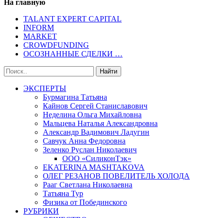
На главную
TALANT EXPERT CAPITAL
INFORM
MARKET
CROWDFUNDING
ОСОЗНАННЫЕ СДЕЛКИ …
ЭКСПЕРТЫ
Бурмагина Татьяна
Кайнов Сергей Станиславович
Неделина Ольга Михайловна
Мальцева Наталья Александровна
Александр Вадимович Ладугин
Савчук Анна Федоровна
Зеленко Руслан Николаевич
ООО «СиликонТэк»
EKATERINA MASHTAKOVA
ОЛЕГ РЕЗАНОВ ПОВЕЛИТЕЛЬ ХОЛОДА
Рааг Светлана Николаевна
Татьяна Тур
Физика от Побединского
РУБРИКИ