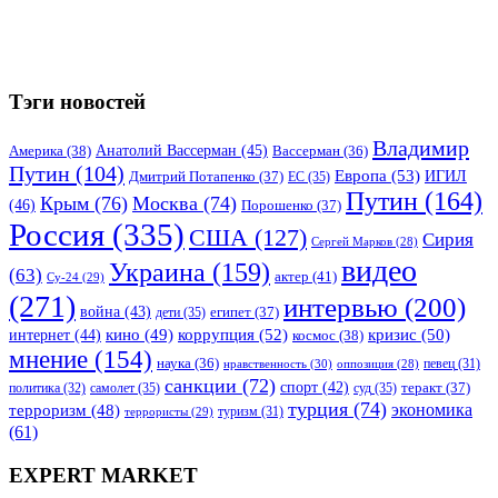
Тэги новостей
Владимир
Анатолий Вассерман
(45)
Америка
(38)
Вассерман
(36)
Путин
(104)
Европа
(53)
ИГИЛ
Дмитрий Потапенко
(37)
ЕС
(35)
Путин
(164)
Крым
(76)
Москва
(74)
(46)
Порошенко
(37)
Россия
(335)
США
(127)
Сирия
Сергей Марков
(28)
видео
Украина
(159)
(63)
актер
(41)
Су-24
(29)
(271)
интервью
(200)
война
(43)
дети
(35)
египет
(37)
коррупция
(52)
кино
(49)
кризис
(50)
интернет
(44)
космос
(38)
мнение
(154)
наука
(36)
нравственность
(30)
певец
(31)
оппозиция
(28)
санкции
(72)
спорт
(42)
самолет
(35)
суд
(35)
теракт
(37)
политика
(32)
турция
(74)
экономика
терроризм
(48)
террористы
(29)
туризм
(31)
(61)
EXPERT MARKET