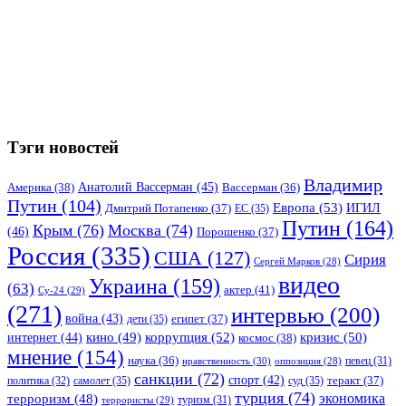
Тэги новостей
Владимир
Анатолий Вассерман
(45)
Америка
(38)
Вассерман
(36)
Путин
(104)
Европа
(53)
ИГИЛ
Дмитрий Потапенко
(37)
ЕС
(35)
Путин
(164)
Крым
(76)
Москва
(74)
(46)
Порошенко
(37)
Россия
(335)
США
(127)
Сирия
Сергей Марков
(28)
видео
Украина
(159)
(63)
актер
(41)
Су-24
(29)
(271)
интервью
(200)
война
(43)
дети
(35)
египет
(37)
коррупция
(52)
кино
(49)
кризис
(50)
интернет
(44)
космос
(38)
мнение
(154)
наука
(36)
нравственность
(30)
певец
(31)
оппозиция
(28)
санкции
(72)
спорт
(42)
самолет
(35)
суд
(35)
теракт
(37)
политика
(32)
турция
(74)
экономика
терроризм
(48)
террористы
(29)
туризм
(31)