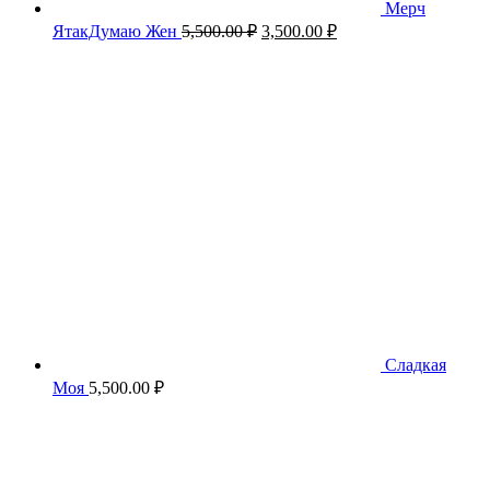
Мерч
Первоначальная
Текущая
ЯтакДумаю Жен
5,500.00
₽
3,500.00
₽
цена
цена:
составляла
3,500.00 ₽.
5,500.00 ₽.
Сладкая
Моя
5,500.00
₽