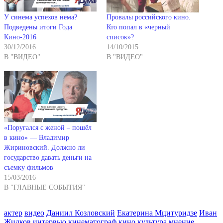
У синема успехов нема?
Провалы российского кино.
Подведены итоги Года
Кто попал в «черный
Кино-2016
список»?
30/12/2016
14/10/2015
В "ВИДЕО"
В "ВИДЕО"
«Поругался с женой – пошёл
в кино» — Владимир
Жириновский. Должно ли
государство давать деньги на
съемку фильмов
15/03/2016
В "ГЛАВНЫЕ СОБЫТИЯ"
актер
видео
Даниил Козловский
Екатерина Мцитуридзе
Иван
Жидков
интервью
кинематограф
кино
культура
мнение