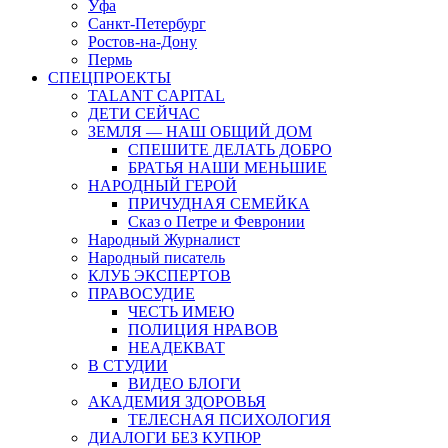
Уфа
Санкт-Петербург
Ростов-на-Дону
Пермь
СПЕЦПРОЕКТЫ
TALANT CAPITAL
ДЕТИ СЕЙЧАС
ЗЕМЛЯ — НАШ ОБЩИЙ ДОМ
СПЕШИТЕ ДЕЛАТЬ ДОБРО
БРАТЬЯ НАШИ МЕНЬШИЕ
НАРОДНЫЙ ГЕРОЙ
ПРИЧУДНАЯ СЕМЕЙКА
Сказ о Петре и Февронии
Народный Журналист
Народный писатель
КЛУБ ЭКСПЕРТОВ
ПРАВОСУДИЕ
ЧЕСТЬ ИМЕЮ
ПОЛИЦИЯ НРАВОВ
НЕАДЕКВАТ
В СТУДИИ
ВИДЕО БЛОГИ
АКАДЕМИЯ ЗДОРОВЬЯ
ТЕЛЕСНАЯ ПСИХОЛОГИЯ
ДИАЛОГИ БЕЗ КУПЮР