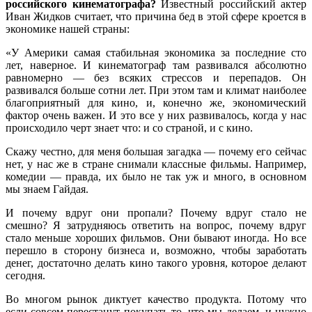
российского кинематографа?
Известный российский актер
Иван Жидков считает, что причина бед в этой сфере кроется в
экономике нашей страны:
«У Америки самая стабильная экономика за последние сто
лет, наверное. И кинематограф там развивался абсолютно
равномерно — без всяких стрессов и перепадов. Он
развивался больше сотни лет. При этом там и климат наиболее
благоприятный для кино, и, конечно же, экономический
фактор очень важен. И это все у них развивалось, когда у нас
происходило черт знает что: и со страной, и с кино.
Скажу честно, для меня большая загадка — почему его сейчас
нет, у нас же в стране снимали классные фильмы. Например,
комедии — правда, их было не так уж и много, в основном
мы знаем Гайдая.
И почему вдруг они пропали? Почему вдруг стало не
смешно? Я затрудняюсь ответить на вопрос, почему вдруг
стало меньше хороших фильмов. Они бывают иногда. Но все
перешло в сторону бизнеса и, возможно, чтобы заработать
денег, достаточно делать кино такого уровня, которое делают
сегодня.
Во многом рынок диктует качество продукта. Потому что
если совсем перестанут покупать то, что мы делаем, и нужно