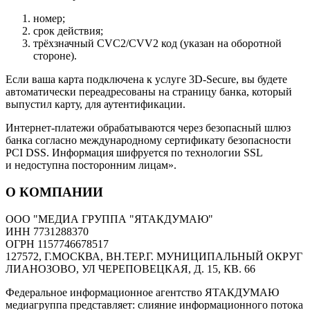
номер;
срок действия;
трёхзначный CVC2/CVV2 код (указан на оборотной
стороне).
Если ваша карта подключена к услуге 3D-Secure, вы будете
автоматически переадресованы на страницу банка, который
выпустил карту, для аутентификации.
Интернет-платежи обрабатываются через безопасный шлюз
банка согласно международному сертификату безопасности
PCI DSS. Информация шифруется по технологии SSL
и недоступна посторонним лицам».
О КОМПАНИИ
ООО "МЕДИА ГРУППА "ЯТАКДУМАЮ"
ИНН 7731288370
ОГРН 1157746678517
127572, Г.МОСКВА, ВН.ТЕР.Г. МУНИЦИПАЛЬНЫЙ ОКРУГ
ЛИАНОЗОВО, УЛ ЧЕРЕПОВЕЦКАЯ, Д. 15, КВ. 66
Федеральное информационное агентство ЯТАКДУМАЮ
медиагруппа представляет: слияние информационного потока