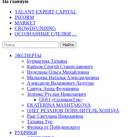
На главную
TALANT EXPERT CAPITAL
INFORM
MARKET
CROWDFUNDING
ОСОЗНАННЫЕ СДЕЛКИ …
ЭКСПЕРТЫ
Бурмагина Татьяна
Кайнов Сергей Станиславович
Неделина Ольга Михайловна
Мальцева Наталья Александровна
Александр Вадимович Ладугин
Савчук Анна Федоровна
Зеленко Руслан Николаевич
ООО «СиликонТэк»
EKATERINA MASHTAKOVA
ОЛЕГ РЕЗАНОВ ПОВЕЛИТЕЛЬ ХОЛОДА
Рааг Светлана Николаевна
Татьяна Тур
Физика от Побединского
РУБРИКИ