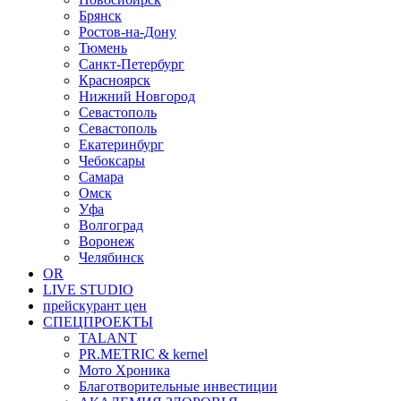
Брянск
Ростов-на-Дону
Тюмень
Санкт-Петербург
Красноярск
Нижний Новгород
Севастополь
Севастополь
Екатеринбург
Чебоксары
Самара
Омск
Уфа
Волгоград
Воронеж
Челябинск
OR
LIVE STUDIO
прейскурант цен
СПЕЦПРОЕКТЫ
TALANT
PR.METRIC & kernel
Мото Хроника
Благотворительные инвестиции