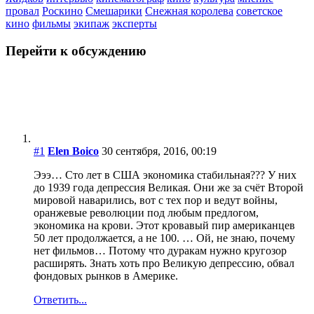
провал
Роскино
Смешарики
Снежная королева
советское
кино
фильмы
экипаж
эксперты
Перейти к обсуждению
#1
Elen Boico
30 сентября, 2016, 00:19
Эээ… Сто лет в США экономика стабильная??? У них
до 1939 года депрессия Великая. Они же за счёт Второй
мировой наварились, вот с тех пор и ведут войны,
оранжевые революции под любым предлогом,
экономика на крови. Этот кровавый пир американцев
50 лет продолжается, а не 100. … Ой, не знаю, почему
нет фильмов… Потому что дуракам нужно кругозор
расширять. Знать хоть про Великую депрессию, обвал
фондовых рынков в Америке.
Ответить...