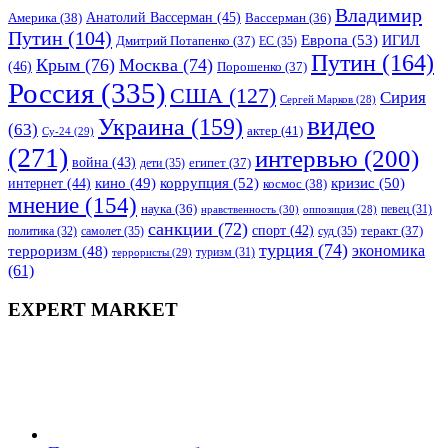
Владимир
Анатолий Вассерман
(45)
Америка
(38)
Вассерман
(36)
Путин
(104)
Европа
(53)
ИГИЛ
Дмитрий Потапенко
(37)
ЕС
(35)
Путин
(164)
Крым
(76)
Москва
(74)
(46)
Порошенко
(37)
Россия
(335)
США
(127)
Сирия
Сергей Марков
(28)
видео
Украина
(159)
(63)
актер
(41)
Су-24
(29)
(271)
интервью
(200)
война
(43)
дети
(35)
египет
(37)
коррупция
(52)
кино
(49)
кризис
(50)
интернет
(44)
космос
(38)
мнение
(154)
наука
(36)
нравственность
(30)
певец
(31)
оппозиция
(28)
санкции
(72)
спорт
(42)
самолет
(35)
суд
(35)
теракт
(37)
политика
(32)
турция
(74)
экономика
терроризм
(48)
террористы
(29)
туризм
(31)
(61)
EXPERT MARKET