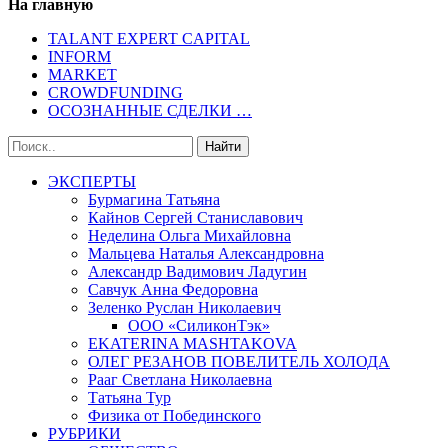
На главную
TALANT EXPERT CAPITAL
INFORM
MARKET
CROWDFUNDING
ОСОЗНАННЫЕ СДЕЛКИ …
ЭКСПЕРТЫ
Бурмагина Татьяна
Кайнов Сергей Станиславович
Неделина Ольга Михайловна
Мальцева Наталья Александровна
Александр Вадимович Ладугин
Савчук Анна Федоровна
Зеленко Руслан Николаевич
ООО «СиликонТэк»
EKATERINA MASHTAKOVA
ОЛЕГ РЕЗАНОВ ПОВЕЛИТЕЛЬ ХОЛОДА
Рааг Светлана Николаевна
Татьяна Тур
Физика от Побединского
РУБРИКИ