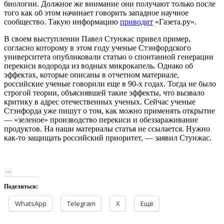
биологии. Должное же внимание они получают только после
того как об этом начинает говорить западное научное
сообщество. Такую информацию
приводит
«Газета.ру».
В своем выступлении Павел Стунжас привел пример,
согласно которому в этом году ученые Стэнфордского
университета опубликовали статью о спонтанной генерации
перекиси водорода из водных микрокапель. Однако об
эффектах, которые описаны в отчетном материале,
российские ученые говорили еще в 90-х годах. Тогда не было
строгой теории, объяснявшей такие эффекты, что вызвало
критику в адрес отечественных ученых. Сейчас ученые
Стэнфорда уже пишут о том, как можно применять открытие
— «зеленое» производство перекиси и обеззараживание
продуктов. На наши материалы статья не ссылается. Нужно
как-то защищать российский приоритет, — заявил Стунжас.
Поделиться:
WhatsApp
Telegram
X
Ещё