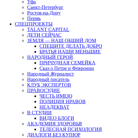
Уфа
Санкт-Петербург
Ростов-на-Дону
Пермь
СПЕЦПРОЕКТЫ
TALANT CAPITAL
ДЕТИ СЕЙЧАС
ЗЕМЛЯ — НАШ ОБЩИЙ ДОМ
СПЕШИТЕ ДЕЛАТЬ ДОБРО
БРАТЬЯ НАШИ МЕНЬШИЕ
НАРОДНЫЙ ГЕРОЙ
ПРИЧУДНАЯ СЕМЕЙКА
Сказ о Петре и Февронии
Народный Журналист
Народный писатель
КЛУБ ЭКСПЕРТОВ
ПРАВОСУДИЕ
ЧЕСТЬ ИМЕЮ
ПОЛИЦИЯ НРАВОВ
НЕАДЕКВАТ
В СТУДИИ
ВИДЕО БЛОГИ
АКАДЕМИЯ ЗДОРОВЬЯ
ТЕЛЕСНАЯ ПСИХОЛОГИЯ
ДИАЛОГИ БЕЗ КУПЮР