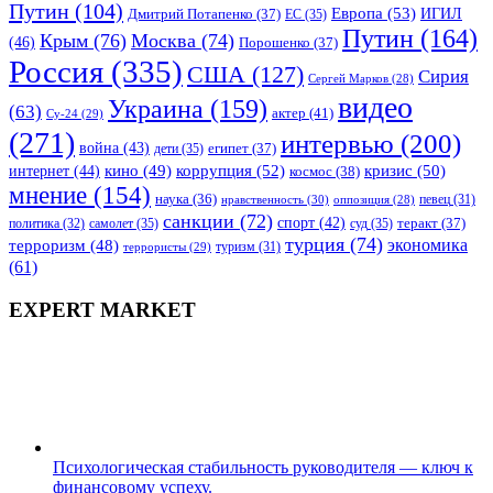
Путин
(104)
Европа
(53)
ИГИЛ
Дмитрий Потапенко
(37)
ЕС
(35)
Путин
(164)
Крым
(76)
Москва
(74)
(46)
Порошенко
(37)
Россия
(335)
США
(127)
Сирия
Сергей Марков
(28)
видео
Украина
(159)
(63)
актер
(41)
Су-24
(29)
(271)
интервью
(200)
война
(43)
дети
(35)
египет
(37)
коррупция
(52)
кино
(49)
кризис
(50)
интернет
(44)
космос
(38)
мнение
(154)
наука
(36)
нравственность
(30)
певец
(31)
оппозиция
(28)
санкции
(72)
спорт
(42)
самолет
(35)
суд
(35)
теракт
(37)
политика
(32)
турция
(74)
экономика
терроризм
(48)
террористы
(29)
туризм
(31)
(61)
EXPERT MARKET
Психологическая стабильность руководителя — ключ к
финансовому успеху.