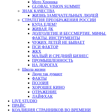
Мото Хроника
GLOBAL VISION SUMMIT
ЗНАК КАЧЕСТВА
ЖИЗНЬ ЗАМЕЧАТЕЛЬНЫХ ЛЮДЕЙ
СТРАТЕГИЯ ПРЕОБРАЖЕНИЯ РОССИИ
КУДА ЕДЕМ?
ЖИВАЯ ДК
ДОЛГОЛЕТИЕ И БЕССМЕРТИЕ. МИФЫ.
ФАКТЫ. ИНСТРУМЕНТЫ
ЧУЖИХ ДЕТЕЙ НЕ БЫВАЕТ
ПСИ ФАКТОР
ЖКХ
МАЛЫЙ И СРЕДНИЙ БИЗНЕС
ПРОМЫШЛЕННОСТЬ
НА ДОРОГАХ
Школа жизни
Люди так думают
ФАКТЫ
ПОЭЗИЯ
ХОРОШЕЕ КИНО
ОТРАЖЕНИЕ
ЛАЙФХАК
LIVE STUDIO
ПРАЙС
КОАЛИЦИЯ СТРАННИКОВ ВО ВРЕМЕНИ