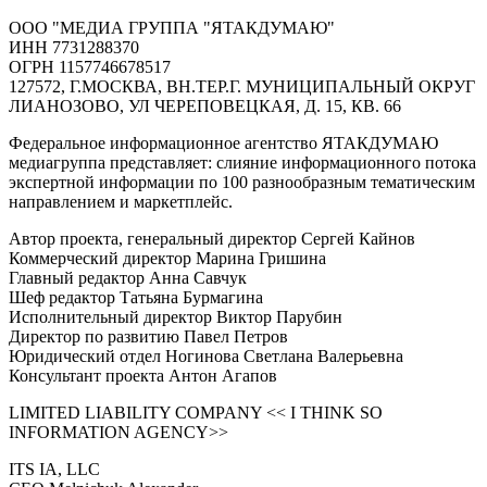
ООО "МЕДИА ГРУППА "ЯТАКДУМАЮ"
ИНН 7731288370
ОГРН 1157746678517
127572, Г.МОСКВА, ВН.ТЕР.Г. МУНИЦИПАЛЬНЫЙ ОКРУГ
ЛИАНОЗОВО, УЛ ЧЕРЕПОВЕЦКАЯ, Д. 15, КВ. 66
Федеральное информационное агентство ЯТАКДУМАЮ
медиагруппа представляет: слияние информационного потока
экспертной информации по 100 разнообразным тематическим
направлением и маркетплейс.
Автор проекта, генеральный директор Сергей Кайнов
Коммерческий директор Марина Гришина
Главный редактор Анна Савчук
Шеф редактор Татьяна Бурмагина
Исполнительный директор Виктор Парубин
Директор по развитию Павел Петров
Юридический отдел Ногинова Светлана Валерьевна
Консультант проекта Антон Агапов
LIMITED LIABILITY COMPANY << I THINK SO
INFORMATION AGENCY>>
ITS IA, LLC