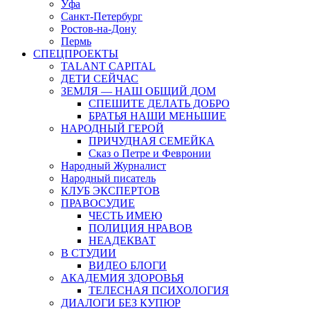
Уфа
Санкт-Петербург
Ростов-на-Дону
Пермь
СПЕЦПРОЕКТЫ
TALANT CAPITAL
ДЕТИ СЕЙЧАС
ЗЕМЛЯ — НАШ ОБЩИЙ ДОМ
СПЕШИТЕ ДЕЛАТЬ ДОБРО
БРАТЬЯ НАШИ МЕНЬШИЕ
НАРОДНЫЙ ГЕРОЙ
ПРИЧУДНАЯ СЕМЕЙКА
Сказ о Петре и Февронии
Народный Журналист
Народный писатель
КЛУБ ЭКСПЕРТОВ
ПРАВОСУДИЕ
ЧЕСТЬ ИМЕЮ
ПОЛИЦИЯ НРАВОВ
НЕАДЕКВАТ
В СТУДИИ
ВИДЕО БЛОГИ
АКАДЕМИЯ ЗДОРОВЬЯ
ТЕЛЕСНАЯ ПСИХОЛОГИЯ
ДИАЛОГИ БЕЗ КУПЮР