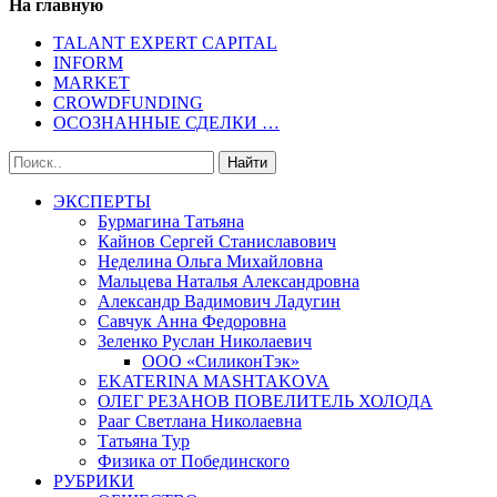
На главную
TALANT EXPERT CAPITAL
INFORM
MARKET
CROWDFUNDING
ОСОЗНАННЫЕ СДЕЛКИ …
ЭКСПЕРТЫ
Бурмагина Татьяна
Кайнов Сергей Станиславович
Неделина Ольга Михайловна
Мальцева Наталья Александровна
Александр Вадимович Ладугин
Савчук Анна Федоровна
Зеленко Руслан Николаевич
ООО «СиликонТэк»
EKATERINA MASHTAKOVA
ОЛЕГ РЕЗАНОВ ПОВЕЛИТЕЛЬ ХОЛОДА
Рааг Светлана Николаевна
Татьяна Тур
Физика от Побединского
РУБРИКИ