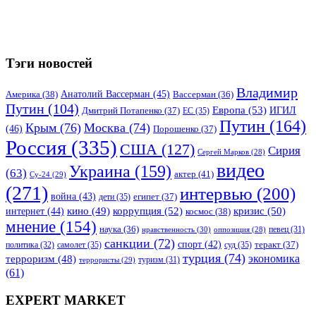
Тэги новостей
Владимир
Анатолий Вассерман
(45)
Америка
(38)
Вассерман
(36)
Путин
(104)
Европа
(53)
ИГИЛ
Дмитрий Потапенко
(37)
ЕС
(35)
Путин
(164)
Крым
(76)
Москва
(74)
(46)
Порошенко
(37)
Россия
(335)
США
(127)
Сирия
Сергей Марков
(28)
видео
Украина
(159)
(63)
актер
(41)
Су-24
(29)
(271)
интервью
(200)
война
(43)
дети
(35)
египет
(37)
коррупция
(52)
кино
(49)
кризис
(50)
интернет
(44)
космос
(38)
мнение
(154)
наука
(36)
нравственность
(30)
певец
(31)
оппозиция
(28)
санкции
(72)
спорт
(42)
самолет
(35)
суд
(35)
теракт
(37)
политика
(32)
турция
(74)
экономика
терроризм
(48)
террористы
(29)
туризм
(31)
(61)
EXPERT MARKET