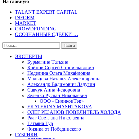
На главную
TALANT EXPERT CAPITAL
INFORM
MARKET
CROWDFUNDING
ОСОЗНАННЫЕ СДЕЛКИ …
ЭКСПЕРТЫ
Бурмагина Татьяна
Кайнов Сергей Станиславович
Неделина Ольга Михайловна
Мальцева Наталья Александровна
Александр Вадимович Ладугин
Савчук Анна Федоровна
Зеленко Руслан Николаевич
ООО «СиликонТэк»
EKATERINA MASHTAKOVA
ОЛЕГ РЕЗАНОВ ПОВЕЛИТЕЛЬ ХОЛОДА
Рааг Светлана Николаевна
Татьяна Тур
Физика от Побединского
РУБРИКИ