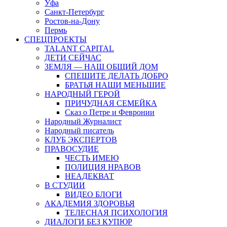
Уфа
Санкт-Петербург
Ростов-на-Дону
Пермь
СПЕЦПРОЕКТЫ
TALANT CAPITAL
ДЕТИ СЕЙЧАС
ЗЕМЛЯ — НАШ ОБЩИЙ ДОМ
СПЕШИТЕ ДЕЛАТЬ ДОБРО
БРАТЬЯ НАШИ МЕНЬШИЕ
НАРОДНЫЙ ГЕРОЙ
ПРИЧУДНАЯ СЕМЕЙКА
Сказ о Петре и Февронии
Народный Журналист
Народный писатель
КЛУБ ЭКСПЕРТОВ
ПРАВОСУДИЕ
ЧЕСТЬ ИМЕЮ
ПОЛИЦИЯ НРАВОВ
НЕАДЕКВАТ
В СТУДИИ
ВИДЕО БЛОГИ
АКАДЕМИЯ ЗДОРОВЬЯ
ТЕЛЕСНАЯ ПСИХОЛОГИЯ
ДИАЛОГИ БЕЗ КУПЮР