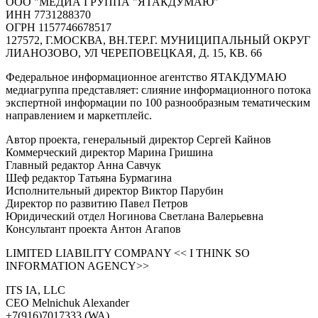
ООО "МЕДИА ГРУППА "ЯТАКДУМАЮ"
ИНН 7731288370
ОГРН 1157746678517
127572, Г.МОСКВА, ВН.ТЕР.Г. МУНИЦИПАЛЬНЫЙ ОКРУГ
ЛИАНОЗОВО, УЛ ЧЕРЕПОВЕЦКАЯ, Д. 15, КВ. 66
Федеральное информационное агентство ЯТАКДУМАЮ
медиагруппа представляет: слияние информационного потока
экспертной информации по 100 разнообразным тематическим
направлением и маркетплейс.
Автор проекта, генеральный директор Сергей Кайнов
Коммерческий директор Марина Гришина
Главный редактор Анна Савчук
Шеф редактор Татьяна Бурмагина
Исполнительный директор Виктор Парубин
Директор по развитию Павел Петров
Юридический отдел Ногинова Светлана Валерьевна
Консультант проекта Антон Агапов
LIMITED LIABILITY COMPANY << I THINK SO
INFORMATION AGENCY>>
ITS IA, LLC
CEO Melnichuk Alexander
+7(916)7017333 (WA)