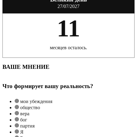
27/07/2027
11
месяцев осталось.
ВАШЕ МНЕНИЕ
Что формирует вашу реальность?
мои убеждения
общество
вера
бог
партия
Я