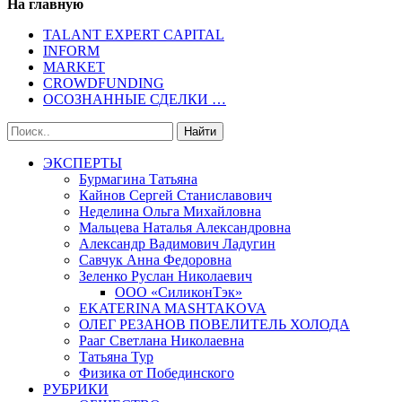
На главную
TALANT EXPERT CAPITAL
INFORM
MARKET
CROWDFUNDING
ОСОЗНАННЫЕ СДЕЛКИ …
ЭКСПЕРТЫ
Бурмагина Татьяна
Кайнов Сергей Станиславович
Неделина Ольга Михайловна
Мальцева Наталья Александровна
Александр Вадимович Ладугин
Савчук Анна Федоровна
Зеленко Руслан Николаевич
ООО «СиликонТэк»
EKATERINA MASHTAKOVA
ОЛЕГ РЕЗАНОВ ПОВЕЛИТЕЛЬ ХОЛОДА
Рааг Светлана Николаевна
Татьяна Тур
Физика от Побединского
РУБРИКИ