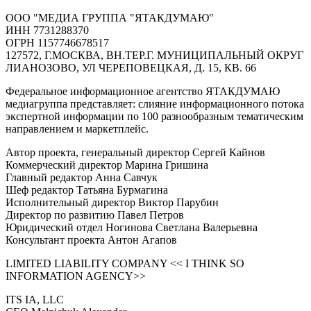
ООО "МЕДИА ГРУППА "ЯТАКДУМАЮ"
ИНН 7731288370
ОГРН 1157746678517
127572, Г.МОСКВА, ВН.ТЕР.Г. МУНИЦИПАЛЬНЫЙ ОКРУГ
ЛИАНОЗОВО, УЛ ЧЕРЕПОВЕЦКАЯ, Д. 15, КВ. 66
Федеральное информационное агентство ЯТАКДУМАЮ
медиагруппа представляет: слияние информационного потока
экспертной информации по 100 разнообразным тематическим
направлением и маркетплейс.
Автор проекта, генеральный директор Сергей Кайнов
Коммерческий директор Марина Гришина
Главный редактор Анна Савчук
Шеф редактор Татьяна Бурмагина
Исполнительный директор Виктор Парубин
Директор по развитию Павел Петров
Юридический отдел Ногинова Светлана Валерьевна
Консультант проекта Антон Агапов
LIMITED LIABILITY COMPANY << I THINK SO
INFORMATION AGENCY>>
ITS IA, LLC