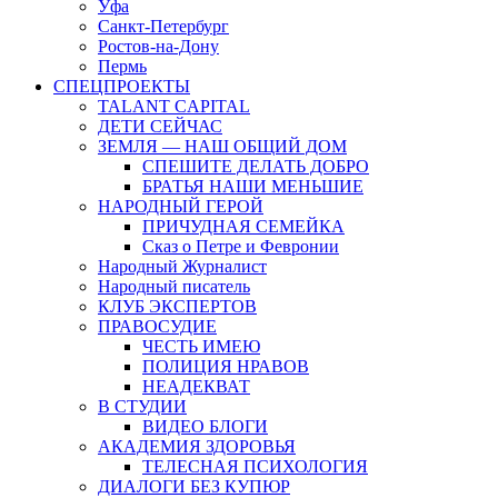
Уфа
Санкт-Петербург
Ростов-на-Дону
Пермь
СПЕЦПРОЕКТЫ
TALANT CAPITAL
ДЕТИ СЕЙЧАС
ЗЕМЛЯ — НАШ ОБЩИЙ ДОМ
СПЕШИТЕ ДЕЛАТЬ ДОБРО
БРАТЬЯ НАШИ МЕНЬШИЕ
НАРОДНЫЙ ГЕРОЙ
ПРИЧУДНАЯ СЕМЕЙКА
Сказ о Петре и Февронии
Народный Журналист
Народный писатель
КЛУБ ЭКСПЕРТОВ
ПРАВОСУДИЕ
ЧЕСТЬ ИМЕЮ
ПОЛИЦИЯ НРАВОВ
НЕАДЕКВАТ
В СТУДИИ
ВИДЕО БЛОГИ
АКАДЕМИЯ ЗДОРОВЬЯ
ТЕЛЕСНАЯ ПСИХОЛОГИЯ
ДИАЛОГИ БЕЗ КУПЮР