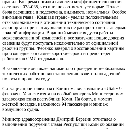
правил. Во время посадки самолета коэффициент сцепления
составлял 038-035, что вполне соответствует норме. Полоса
была расчищена и подсвечена, видимость нормальная. Особое
внимание глава «Комиавиатранс» уделил положительным
отзывам экипажей в отношении технического состояния
аэропорта и призвал журналистов не распространять заведомо
ложной информации. В данный момент ведутся работы
межведомственной комиссией и все заслуживающие доверия
сведения будут поступать исключительно от официальной
рабочей группы. Фесенко заверил о восстановлении картины
произошедшего в самые короткие сроки и предостерег
работников СМИ от домыслов.
В заключение он также напомнил о проведении необходимых
технических работ по восстановлению взлетно-посадочной
полосы в прошлом году.
Ситуация произошедшая с Боингом авиакомпании «Utair» 9
февраля в Усинске взята на особый контроль Министерством
здравоохранения республики Коми. На борту, в момент
жесткой посадки, находилось 94 пассажира и экипаж
воздушного судна.
Министр здравоохранения Дмитрий Березин отчитался о
выполнении поручения главы Республики Коми об оказании