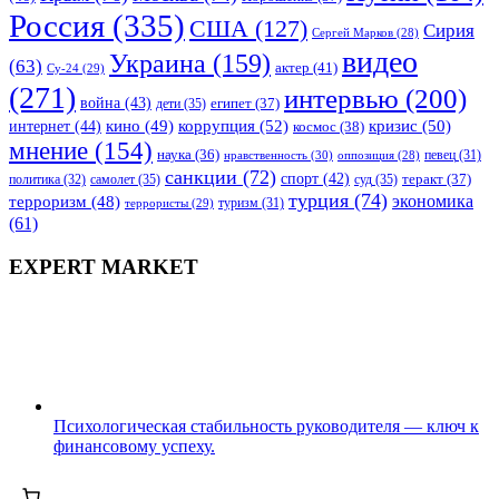
Россия
(335)
США
(127)
Сирия
Сергей Марков
(28)
видео
Украина
(159)
(63)
актер
(41)
Су-24
(29)
(271)
интервью
(200)
война
(43)
дети
(35)
египет
(37)
коррупция
(52)
кино
(49)
кризис
(50)
интернет
(44)
космос
(38)
мнение
(154)
наука
(36)
нравственность
(30)
певец
(31)
оппозиция
(28)
санкции
(72)
спорт
(42)
самолет
(35)
суд
(35)
теракт
(37)
политика
(32)
турция
(74)
экономика
терроризм
(48)
террористы
(29)
туризм
(31)
(61)
EXPERT MARKET
Психологическая стабильность руководителя — ключ к
финансовому успеху.