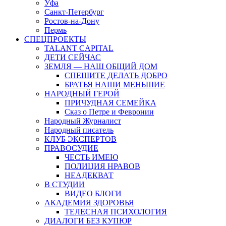
Уфа
Санкт-Петербург
Ростов-на-Дону
Пермь
СПЕЦПРОЕКТЫ
TALANT CAPITAL
ДЕТИ СЕЙЧАС
ЗЕМЛЯ — НАШ ОБЩИЙ ДОМ
СПЕШИТЕ ДЕЛАТЬ ДОБРО
БРАТЬЯ НАШИ МЕНЬШИЕ
НАРОДНЫЙ ГЕРОЙ
ПРИЧУДНАЯ СЕМЕЙКА
Сказ о Петре и Февронии
Народный Журналист
Народный писатель
КЛУБ ЭКСПЕРТОВ
ПРАВОСУДИЕ
ЧЕСТЬ ИМЕЮ
ПОЛИЦИЯ НРАВОВ
НЕАДЕКВАТ
В СТУДИИ
ВИДЕО БЛОГИ
АКАДЕМИЯ ЗДОРОВЬЯ
ТЕЛЕСНАЯ ПСИХОЛОГИЯ
ДИАЛОГИ БЕЗ КУПЮР