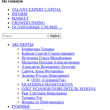
На главную
TALANT EXPERT CAPITAL
INFORM
MARKET
CROWDFUNDING
ОСОЗНАННЫЕ СДЕЛКИ …
ЭКСПЕРТЫ
Бурмагина Татьяна
Кайнов Сергей Станиславович
Неделина Ольга Михайловна
Мальцева Наталья Александровна
Александр Вадимович Ладугин
Савчук Анна Федоровна
Зеленко Руслан Николаевич
ООО «СиликонТэк»
EKATERINA MASHTAKOVA
ОЛЕГ РЕЗАНОВ ПОВЕЛИТЕЛЬ ХОЛОДА
Рааг Светлана Николаевна
Татьяна Тур
Физика от Побединского
РУБРИКИ