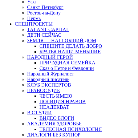
Уфа
Санкт-Петербург
Ростов-на-Дону
Пермь
СПЕЦПРОЕКТЫ
TALANT CAPITAL
ДЕТИ СЕЙЧАС
ЗЕМЛЯ — НАШ ОБЩИЙ ДОМ
СПЕШИТЕ ДЕЛАТЬ ДОБРО
БРАТЬЯ НАШИ МЕНЬШИЕ
НАРОДНЫЙ ГЕРОЙ
ПРИЧУДНАЯ СЕМЕЙКА
Сказ о Петре и Февронии
Народный Журналист
Народный писатель
КЛУБ ЭКСПЕРТОВ
ПРАВОСУДИЕ
ЧЕСТЬ ИМЕЮ
ПОЛИЦИЯ НРАВОВ
НЕАДЕКВАТ
В СТУДИИ
ВИДЕО БЛОГИ
АКАДЕМИЯ ЗДОРОВЬЯ
ТЕЛЕСНАЯ ПСИХОЛОГИЯ
ДИАЛОГИ БЕЗ КУПЮР