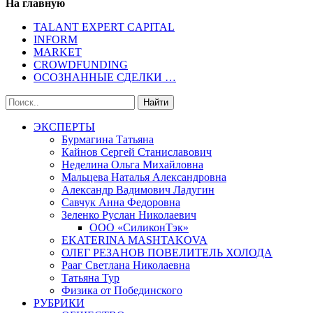
На главную
TALANT EXPERT CAPITAL
INFORM
MARKET
CROWDFUNDING
ОСОЗНАННЫЕ СДЕЛКИ …
ЭКСПЕРТЫ
Бурмагина Татьяна
Кайнов Сергей Станиславович
Неделина Ольга Михайловна
Мальцева Наталья Александровна
Александр Вадимович Ладугин
Савчук Анна Федоровна
Зеленко Руслан Николаевич
ООО «СиликонТэк»
EKATERINA MASHTAKOVA
ОЛЕГ РЕЗАНОВ ПОВЕЛИТЕЛЬ ХОЛОДА
Рааг Светлана Николаевна
Татьяна Тур
Физика от Побединского
РУБРИКИ