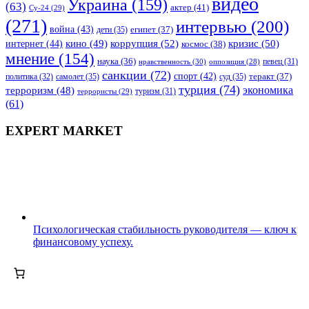
видео
Украина
(159)
(63)
актер
(41)
Су-24
(29)
(271)
интервью
(200)
война
(43)
дети
(35)
египет
(37)
коррупция
(52)
кино
(49)
кризис
(50)
интернет
(44)
космос
(38)
мнение
(154)
наука
(36)
нравственность
(30)
певец
(31)
оппозиция
(28)
санкции
(72)
спорт
(42)
самолет
(35)
суд
(35)
теракт
(37)
политика
(32)
турция
(74)
экономика
терроризм
(48)
террористы
(29)
туризм
(31)
(61)
EXPERT MARKET
Психологическая стабильность руководителя — ключ к
финансовому успеху.