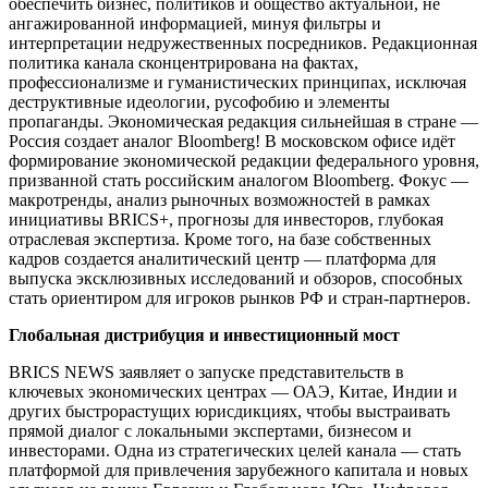
обеспечить бизнес, политиков и общество актуальной, не
ангажированной информацией, минуя фильтры и
интерпретации недружественных посредников. Редакционная
политика канала сконцентрирована на фактах,
профессионализме и гуманистических принципах, исключая
деструктивные идеологии, русофобию и элементы
пропаганды. Экономическая редакция сильнейшая в стране —
Россия создает аналог Bloomberg! В московском офисе идёт
формирование экономической редакции федерального уровня,
призванной стать российским аналогом Bloomberg. Фокус —
макротренды, анализ рыночных возможностей в рамках
инициативы BRICS+, прогнозы для инвесторов, глубокая
отраслевая экспертиза. Кроме того, на базе собственных
кадров создается аналитический центр — платформа для
выпуска эксклюзивных исследований и обзоров, способных
стать ориентиром для игроков рынков РФ и стран-партнеров.
Глобальная дистрибуция и инвестиционный мост
BRICS NEWS заявляет о запуске представительств в
ключевых экономических центрах — ОАЭ, Китае, Индии и
других быстрорастущих юрисдикциях, чтобы выстраивать
прямой диалог с локальными экспертами, бизнесом и
инвесторами. Одна из стратегических целей канала — стать
платформой для привлечения зарубежного капитала и новых