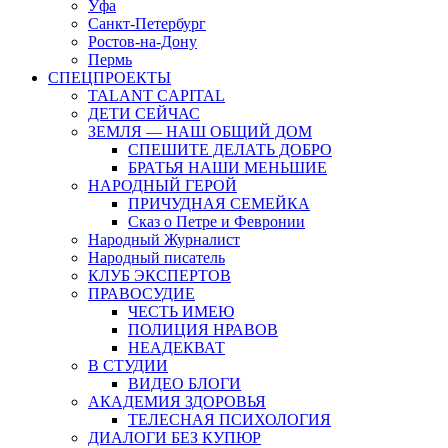
Уфа
Санкт-Петербург
Ростов-на-Дону
Пермь
СПЕЦПРОЕКТЫ
TALANT CAPITAL
ДЕТИ СЕЙЧАС
ЗЕМЛЯ — НАШ ОБЩИЙ ДОМ
СПЕШИТЕ ДЕЛАТЬ ДОБРО
БРАТЬЯ НАШИ МЕНЬШИЕ
НАРОДНЫЙ ГЕРОЙ
ПРИЧУДНАЯ СЕМЕЙКА
Сказ о Петре и Февронии
Народный Журналист
Народный писатель
КЛУБ ЭКСПЕРТОВ
ПРАВОСУДИЕ
ЧЕСТЬ ИМЕЮ
ПОЛИЦИЯ НРАВОВ
НЕАДЕКВАТ
В СТУДИИ
ВИДЕО БЛОГИ
АКАДЕМИЯ ЗДОРОВЬЯ
ТЕЛЕСНАЯ ПСИХОЛОГИЯ
ДИАЛОГИ БЕЗ КУПЮР