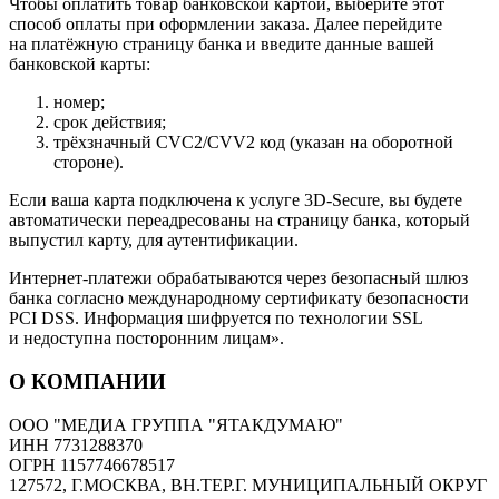
Чтобы оплатить товар банковской картой, выберите этот
способ оплаты при оформлении заказа. Далее перейдите
на платёжную страницу банка и введите данные вашей
банковской карты:
номер;
срок действия;
трёхзначный CVC2/CVV2 код (указан на оборотной
стороне).
Если ваша карта подключена к услуге 3D-Secure, вы будете
автоматически переадресованы на страницу банка, который
выпустил карту, для аутентификации.
Интернет-платежи обрабатываются через безопасный шлюз
банка согласно международному сертификату безопасности
PCI DSS. Информация шифруется по технологии SSL
и недоступна посторонним лицам».
О КОМПАНИИ
ООО "МЕДИА ГРУППА "ЯТАКДУМАЮ"
ИНН 7731288370
ОГРН 1157746678517
127572, Г.МОСКВА, ВН.ТЕР.Г. МУНИЦИПАЛЬНЫЙ ОКРУГ