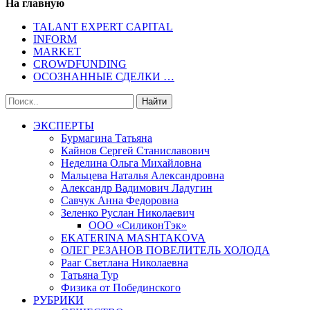
На главную
TALANT EXPERT CAPITAL
INFORM
MARKET
CROWDFUNDING
ОСОЗНАННЫЕ СДЕЛКИ …
ЭКСПЕРТЫ
Бурмагина Татьяна
Кайнов Сергей Станиславович
Неделина Ольга Михайловна
Мальцева Наталья Александровна
Александр Вадимович Ладугин
Савчук Анна Федоровна
Зеленко Руслан Николаевич
ООО «СиликонТэк»
EKATERINA MASHTAKOVA
ОЛЕГ РЕЗАНОВ ПОВЕЛИТЕЛЬ ХОЛОДА
Рааг Светлана Николаевна
Татьяна Тур
Физика от Побединского
РУБРИКИ