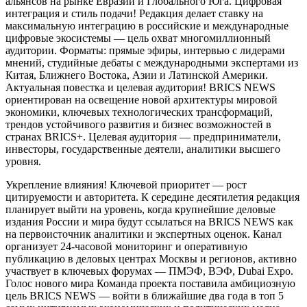
альянсов на рынке Евразии и Глобального Юга. Цифровая
интеграция и стиль подачи! Редакция делает ставку на
максимальную интеграцию в российские и международные
цифровые экосистемы — цель охват многомиллионный
аудитории. Форматы: прямые эфиры, интервью с лидерами
мнений, студийные дебаты с международными экспертами из
Китая, Ближнего Востока, Азии и Латинской Америки.
Актуальная повестка и целевая аудитория! BRICS NEWS
ориентирован на освещение новой архитектуры мировой
экономики, ключевых технологических трансформаций,
трендов устойчивого развития и бизнес возможностей в
странах BRICS+. Целевая аудитория — предприниматели,
инвесторы, государственные деятели, аналитики высшего
уровня.
Укрепление влияния! Ключевой приоритет — рост
цитируемости и авторитета. К середине десятилетия редакция
планирует выйти на уровень, когда крупнейшие деловые
издания России и мира будут ссылаться на BRICS NEWS как
на первоисточник аналитики и экспертных оценок. Канал
организует 24-часовой мониторинг и оперативную
публикацию в деловых центрах Москвы и регионов, активно
участвует в ключевых форумах — ПМЭФ, ВЭФ, Dubai Expo.
Голос нового мира Команда проекта поставила амбициозную
цель BRICS NEWS — войти в ближайшие два года в топ 5