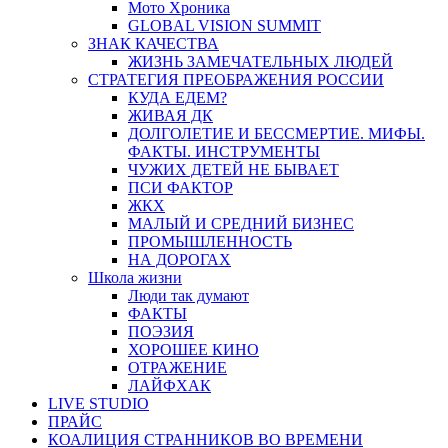
Мото Хроника
GLOBAL VISION SUMMIT
ЗНАК КАЧЕСТВА
ЖИЗНЬ ЗАМЕЧАТЕЛЬНЫХ ЛЮДЕЙ
СТРАТЕГИЯ ПРЕОБРАЖЕНИЯ РОССИИ
КУДА ЕДЕМ?
ЖИВАЯ ДК
ДОЛГОЛЕТИЕ И БЕССМЕРТИЕ. МИФЫ.
ФАКТЫ. ИНСТРУМЕНТЫ
ЧУЖИХ ДЕТЕЙ НЕ БЫВАЕТ
ПСИ ФАКТОР
ЖКХ
МАЛЫЙ И СРЕДНИЙ БИЗНЕС
ПРОМЫШЛЕННОСТЬ
НА ДОРОГАХ
Школа жизни
Люди так думают
ФАКТЫ
ПОЭЗИЯ
ХОРОШЕЕ КИНО
ОТРАЖЕНИЕ
ЛАЙФХАК
LIVE STUDIO
ПРАЙС
КОАЛИЦИЯ СТРАННИКОВ ВО ВРЕМЕНИ