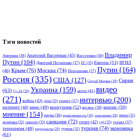
Тэги новостей
Владимир
Анатолий Вассерман
(45)
Америка
(38)
Вассерман
(36)
Путин
(104)
Европа
(53)
ИГИЛ
Дмитрий Потапенко
(37)
ЕС
(35)
Путин
(164)
Крым
(76)
Москва
(74)
(46)
Порошенко
(37)
Россия
(335)
США
(127)
Сирия
Сергей Марков
(28)
видео
Украина
(159)
(63)
актер
(41)
Су-24
(29)
(271)
интервью
(200)
война
(43)
дети
(35)
египет
(37)
коррупция
(52)
кино
(49)
кризис
(50)
интернет
(44)
космос
(38)
мнение
(154)
наука
(36)
нравственность
(30)
певец
(31)
оппозиция
(28)
санкции
(72)
спорт
(42)
самолет
(35)
суд
(35)
теракт
(37)
политика
(32)
турция
(74)
экономика
терроризм
(48)
террористы
(29)
туризм
(31)
(61)