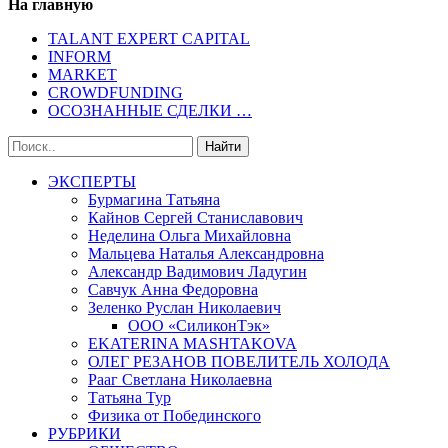
На главную
TALANT EXPERT CAPITAL
INFORM
MARKET
CROWDFUNDING
ОСОЗНАННЫЕ СДЕЛКИ …
ЭКСПЕРТЫ
Бурмагина Татьяна
Кайнов Сергей Станиславович
Неделина Ольга Михайловна
Мальцева Наталья Александровна
Александр Вадимович Ладугин
Савчук Анна Федоровна
Зеленко Руслан Николаевич
ООО «СиликонТэк»
EKATERINA MASHTAKOVA
ОЛЕГ РЕЗАНОВ ПОВЕЛИТЕЛЬ ХОЛОДА
Рааг Светлана Николаевна
Татьяна Тур
Физика от Побединского
РУБРИКИ