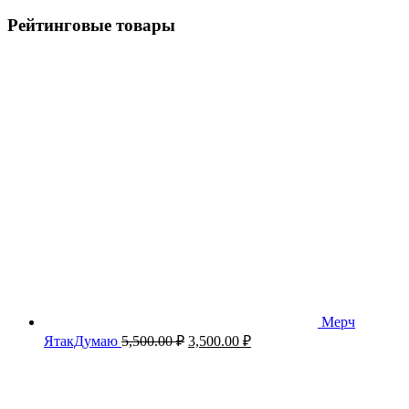
Рейтинговые товары
Мерч
Первоначальная
Текущая
ЯтакДумаю
5,500.00
₽
3,500.00
₽
цена
цена:
составляла
3,500.00 ₽.
5,500.00 ₽.