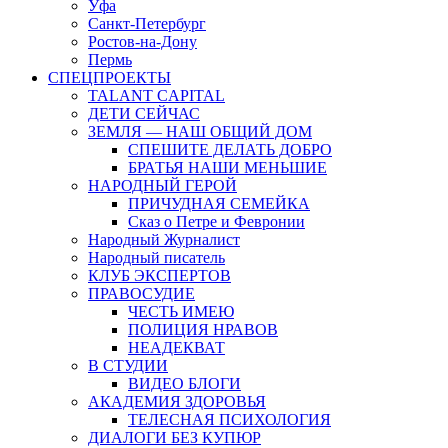
Уфа
Санкт-Петербург
Ростов-на-Дону
Пермь
СПЕЦПРОЕКТЫ
TALANT CAPITAL
ДЕТИ СЕЙЧАС
ЗЕМЛЯ — НАШ ОБЩИЙ ДОМ
СПЕШИТЕ ДЕЛАТЬ ДОБРО
БРАТЬЯ НАШИ МЕНЬШИЕ
НАРОДНЫЙ ГЕРОЙ
ПРИЧУДНАЯ СЕМЕЙКА
Сказ о Петре и Февронии
Народный Журналист
Народный писатель
КЛУБ ЭКСПЕРТОВ
ПРАВОСУДИЕ
ЧЕСТЬ ИМЕЮ
ПОЛИЦИЯ НРАВОВ
НЕАДЕКВАТ
В СТУДИИ
ВИДЕО БЛОГИ
АКАДЕМИЯ ЗДОРОВЬЯ
ТЕЛЕСНАЯ ПСИХОЛОГИЯ
ДИАЛОГИ БЕЗ КУПЮР