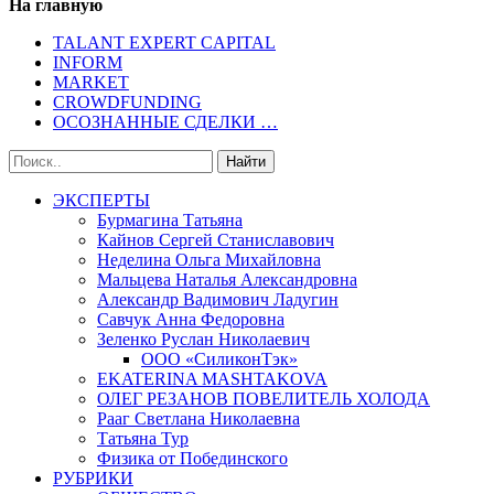
На главную
TALANT EXPERT CAPITAL
INFORM
MARKET
CROWDFUNDING
ОСОЗНАННЫЕ СДЕЛКИ …
ЭКСПЕРТЫ
Бурмагина Татьяна
Кайнов Сергей Станиславович
Неделина Ольга Михайловна
Мальцева Наталья Александровна
Александр Вадимович Ладугин
Савчук Анна Федоровна
Зеленко Руслан Николаевич
ООО «СиликонТэк»
EKATERINA MASHTAKOVA
ОЛЕГ РЕЗАНОВ ПОВЕЛИТЕЛЬ ХОЛОДА
Рааг Светлана Николаевна
Татьяна Тур
Физика от Побединского
РУБРИКИ