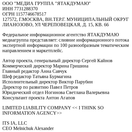
ООО "МЕДИА ГРУППА "ЯТАКДУМАЮ"
ИНН 7731288370
ОГРН 1157746678517
127572, Г.МОСКВА, ВН.ТЕР.Г. МУНИЦИПАЛЬНЫЙ ОКРУГ
ЛИАНОЗОВО, УЛ ЧЕРЕПОВЕЦКАЯ, Д. 15, КВ. 66
Федеральное информационное агентство ЯТАКДУМАЮ
медиагруппа представляет: слияние информационного потока
экспертной информации по 100 разнообразным тематическим
направлением и маркетплейс.
Автор проекта, генеральный директор Сергей Кайнов
Коммерческий директор Марина Гришина
Главный редактор Анна Савчук
Шеф редактор Татьяна Бурмагина
Исполнительный директор Виктор Парубин
Директор по развитию Павел Петров
Юридический отдел Ногинова Светлана Валерьевна
Консультант проекта Антон Агапов
LIMITED LIABILITY COMPANY << I THINK SO
INFORMATION AGENCY>>
ITS IA, LLC
CEO Melnichuk Alexander