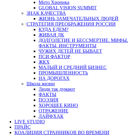
Мото Хроника
GLOBAL VISION SUMMIT
ЗНАК КАЧЕСТВА
ЖИЗНЬ ЗАМЕЧАТЕЛЬНЫХ ЛЮДЕЙ
СТРАТЕГИЯ ПРЕОБРАЖЕНИЯ РОССИИ
КУДА ЕДЕМ?
ЖИВАЯ ДК
ДОЛГОЛЕТИЕ И БЕССМЕРТИЕ. МИФЫ.
ФАКТЫ. ИНСТРУМЕНТЫ
ЧУЖИХ ДЕТЕЙ НЕ БЫВАЕТ
ПСИ ФАКТОР
ЖКХ
МАЛЫЙ И СРЕДНИЙ БИЗНЕС
ПРОМЫШЛЕННОСТЬ
НА ДОРОГАХ
Школа жизни
Люди так думают
ФАКТЫ
ПОЭЗИЯ
ХОРОШЕЕ КИНО
ОТРАЖЕНИЕ
ЛАЙФХАК
LIVE STUDIO
ПРАЙС
КОАЛИЦИЯ СТРАННИКОВ ВО ВРЕМЕНИ