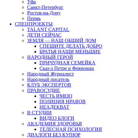
Уфа
Санкт-Петербург
Ростов-на-Дону
Пермь
СПЕЦПРОЕКТЫ
TALANT CAPITAL
ДЕТИ СЕЙЧАС
ЗЕМЛЯ — НАШ ОБЩИЙ ДОМ
СПЕШИТЕ ДЕЛАТЬ ДОБРО
БРАТЬЯ НАШИ МЕНЬШИЕ
НАРОДНЫЙ ГЕРОЙ
ПРИЧУДНАЯ СЕМЕЙКА
Сказ о Петре и Февронии
Народный Журналист
Народный писатель
КЛУБ ЭКСПЕРТОВ
ПРАВОСУДИЕ
ЧЕСТЬ ИМЕЮ
ПОЛИЦИЯ НРАВОВ
НЕАДЕКВАТ
В СТУДИИ
ВИДЕО БЛОГИ
АКАДЕМИЯ ЗДОРОВЬЯ
ТЕЛЕСНАЯ ПСИХОЛОГИЯ
ДИАЛОГИ БЕЗ КУПЮР