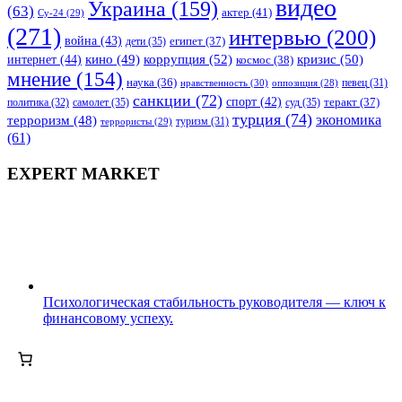
видео
Украина
(159)
(63)
актер
(41)
Су-24
(29)
(271)
интервью
(200)
война
(43)
дети
(35)
египет
(37)
коррупция
(52)
кино
(49)
кризис
(50)
интернет
(44)
космос
(38)
мнение
(154)
наука
(36)
нравственность
(30)
певец
(31)
оппозиция
(28)
санкции
(72)
спорт
(42)
самолет
(35)
суд
(35)
теракт
(37)
политика
(32)
турция
(74)
экономика
терроризм
(48)
террористы
(29)
туризм
(31)
(61)
EXPERT MARKET
Психологическая стабильность руководителя — ключ к
финансовому успеху.