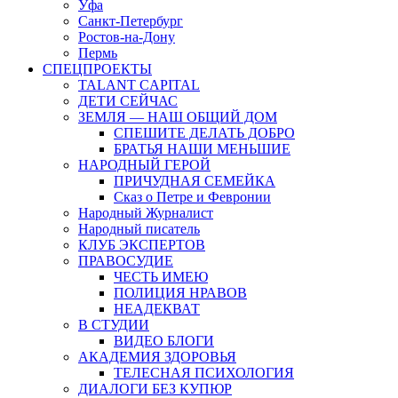
Уфа
Санкт-Петербург
Ростов-на-Дону
Пермь
СПЕЦПРОЕКТЫ
TALANT CAPITAL
ДЕТИ СЕЙЧАС
ЗЕМЛЯ — НАШ ОБЩИЙ ДОМ
СПЕШИТЕ ДЕЛАТЬ ДОБРО
БРАТЬЯ НАШИ МЕНЬШИЕ
НАРОДНЫЙ ГЕРОЙ
ПРИЧУДНАЯ СЕМЕЙКА
Сказ о Петре и Февронии
Народный Журналист
Народный писатель
КЛУБ ЭКСПЕРТОВ
ПРАВОСУДИЕ
ЧЕСТЬ ИМЕЮ
ПОЛИЦИЯ НРАВОВ
НЕАДЕКВАТ
В СТУДИИ
ВИДЕО БЛОГИ
АКАДЕМИЯ ЗДОРОВЬЯ
ТЕЛЕСНАЯ ПСИХОЛОГИЯ
ДИАЛОГИ БЕЗ КУПЮР