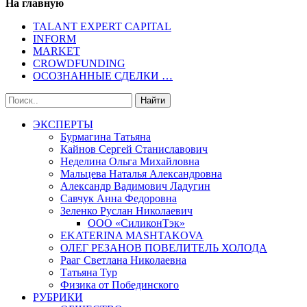
На главную
TALANT EXPERT CAPITAL
INFORM
MARKET
CROWDFUNDING
ОСОЗНАННЫЕ СДЕЛКИ …
ЭКСПЕРТЫ
Бурмагина Татьяна
Кайнов Сергей Станиславович
Неделина Ольга Михайловна
Мальцева Наталья Александровна
Александр Вадимович Ладугин
Савчук Анна Федоровна
Зеленко Руслан Николаевич
ООО «СиликонТэк»
EKATERINA MASHTAKOVA
ОЛЕГ РЕЗАНОВ ПОВЕЛИТЕЛЬ ХОЛОДА
Рааг Светлана Николаевна
Татьяна Тур
Физика от Побединского
РУБРИКИ