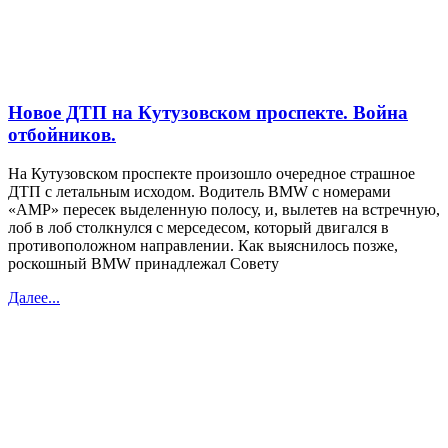
Новое ДТП на Кутузовском проспекте. Война
отбойников.
На Кутузовском проспекте произошло очередное страшное
ДТП с летальным исходом. Водитель BMW с номерами
«АМР» пересек выделенную полосу, и, вылетев на встречную,
лоб в лоб столкнулся с мерседесом, который двигался в
противоположном направлении. Как выяснилось позже,
роскошный BMW принадлежал Совету
Далее...