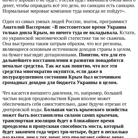
денег, чтобы оправдать всё это дело, но санкции есть санкции.
Нормальные мировые компании туда никогда не пойдут».
Один из самых умных людей России, знаток, программист
Анатолий Вассерман
: «
В постсоветское время Украина
только доила Крым, но ничего туда не вкладывала.
Кстати,
по украинской экономической статистике так не скажешь.
Она выстроена таким хитрым образом, что все регионы,
являющиеся основным источником доходов страны в целом,
на бумаге выглядят дотационными.
Понятно, что для его
дальнейшего восстановления и развития понадобятся
немалые средства. Так же как понятно, что все эти
средства многократно окупятся, если даже в
полуразрушенном состоянии Крым был источником
громадных доходов для бюджета Украины в целом.
Что касается внешнего давления, то, например, большей
частью видов продовольствия Крым вполне может
обеспечивать себя самостоятельно, даже будучи отрезан от
днепровской воды.
Большая часть крымского хозяйства
может быть восстановлена силами самих крымчан,
транспортная изоляция будет в ближайшее время
преодолена и пропускная способность моста, который
будет закончен года через три-четыре, будет в несколько
раз выше, чем у тех дорог, что пролегают сейчас через