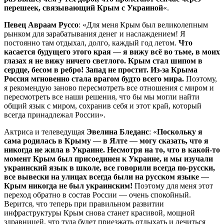
перешеек, связывающий Крым с Украиной
«.
Певец Авраам Руссо
: «Для меня Крым был великолепным
рынком для зарабатывания денег и наслаждением! Я
постоянно там отдыхал, долго, каждый год летом.
Что
касается будущего этого края — я вижу всё во тьме, в моих
глазах я не вижу ничего светлого. Крым стал шипом в
сердце, бесом в ребро! Запад не простит. Из-за Крыма
Россия мгновенно стала врагом будто всего мира.
Поэтому,
я рекомендую заново пересмотреть все отношения с миром и
пересмотреть все наши решения, что бы мы могли найти
общий язык с миром, сохранив себя и этот край, который
всегда принадлежал России».
Актриса и телеведущая
Эвелина Бледанс
: «
Поскольку я
сама родилась в Крыму — в Ялте — могу сказать, что я
никогда не жила в Украине. Несмотря на то, что в какой-то
момент Крым был присоединен к Украине, и мы изучали
украинский язык в школе, все говорили всегда по-русски,
все вывески на улицах всегда были на русском языке —
Крым никогда не был украинским!
Поэтому для меня этот
переход обратно в состав России — очень спокойный.
Верится, что теперь при правильном развитии
инфраструктуры Крым снова станет красивой, мощной
здравницей, что туда будет приезжать отдыхать и лечиться