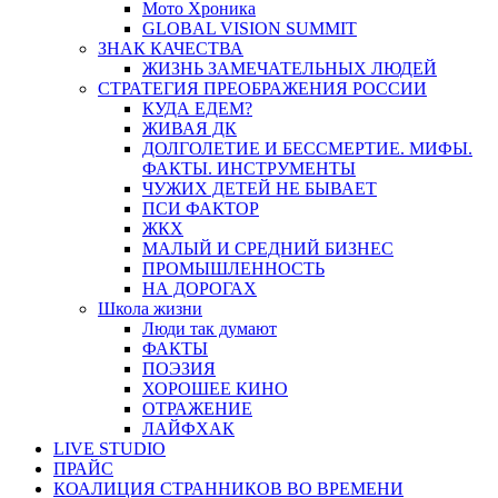
Мото Хроника
GLOBAL VISION SUMMIT
ЗНАК КАЧЕСТВА
ЖИЗНЬ ЗАМЕЧАТЕЛЬНЫХ ЛЮДЕЙ
СТРАТЕГИЯ ПРЕОБРАЖЕНИЯ РОССИИ
КУДА ЕДЕМ?
ЖИВАЯ ДК
ДОЛГОЛЕТИЕ И БЕССМЕРТИЕ. МИФЫ.
ФАКТЫ. ИНСТРУМЕНТЫ
ЧУЖИХ ДЕТЕЙ НЕ БЫВАЕТ
ПСИ ФАКТОР
ЖКХ
МАЛЫЙ И СРЕДНИЙ БИЗНЕС
ПРОМЫШЛЕННОСТЬ
НА ДОРОГАХ
Школа жизни
Люди так думают
ФАКТЫ
ПОЭЗИЯ
ХОРОШЕЕ КИНО
ОТРАЖЕНИЕ
ЛАЙФХАК
LIVE STUDIO
ПРАЙС
КОАЛИЦИЯ СТРАННИКОВ ВО ВРЕМЕНИ