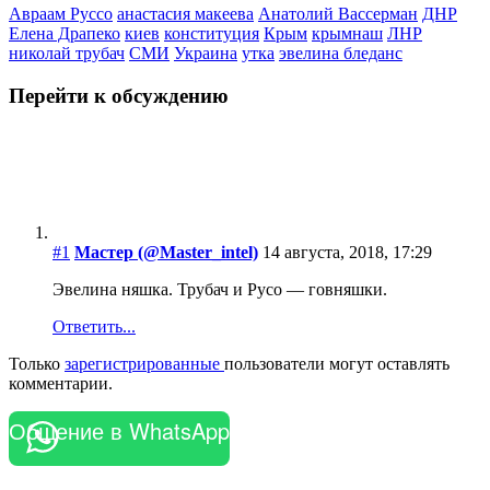
Авраам Руссо
анастасия макеева
Анатолий Вассерман
ДНР
Елена Драпеко
киев
конституция
Крым
крымнаш
ЛНР
николай трубач
СМИ
Украина
утка
эвелина бледанс
Перейти к обсуждению
#1
Мастер (@Master_intel)
14 августа, 2018, 17:29
Эвелина няшка. Трубач и Русо — говняшки.
Ответить...
Только
зарегистрированные
пользователи могут оставлять
комментарии.
Общение в WhatsApp