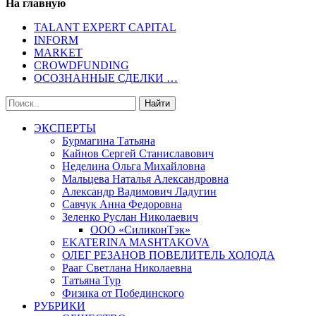
На главную
TALANT EXPERT CAPITAL
INFORM
MARKET
CROWDFUNDING
ОСОЗНАННЫЕ СДЕЛКИ …
ЭКСПЕРТЫ
Бурмагина Татьяна
Кайнов Сергей Станиславович
Неделина Ольга Михайловна
Мальцева Наталья Александровна
Александр Вадимович Ладугин
Савчук Анна Федоровна
Зеленко Руслан Николаевич
ООО «СиликонТэк»
EKATERINA MASHTAKOVA
ОЛЕГ РЕЗАНОВ ПОВЕЛИТЕЛЬ ХОЛОДА
Рааг Светлана Николаевна
Татьяна Тур
Физика от Побединского
РУБРИКИ