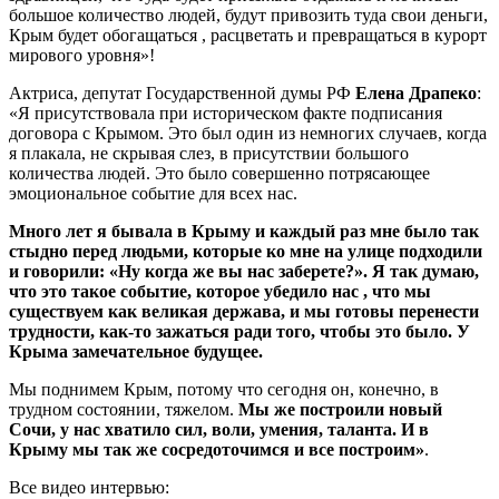
большое количество людей, будут привозить туда свои деньги,
Крым будет обогащаться , расцветать и превращаться в курорт
мирового уровня»!
Актриса, депутат Государственной думы РФ
Елена Драпеко
:
«Я присутствовала при историческом факте подписания
договора с Крымом. Это был один из немногих случаев, когда
я плакала, не скрывая слез, в присутствии большого
количества людей. Это было совершенно потрясающее
эмоциональное событие для всех нас.
Много лет я бывала в Крыму и каждый раз мне было так
стыдно перед людьми, которые ко мне на улице подходили
и говорили: «Ну когда же вы нас заберете?». Я так думаю,
что это такое событие, которое убедило нас , что мы
существуем как великая держава, и мы готовы перенести
трудности, как-то зажаться ради того, чтобы это было. У
Крыма замечательное будущее.
Мы поднимем Крым, потому что сегодня он, конечно, в
трудном состоянии, тяжелом.
Мы же построили новый
Сочи, у нас хватило сил, воли, умения, таланта. И в
Крыму мы так же сосредоточимся и все построим»
.
Все видео интервью: