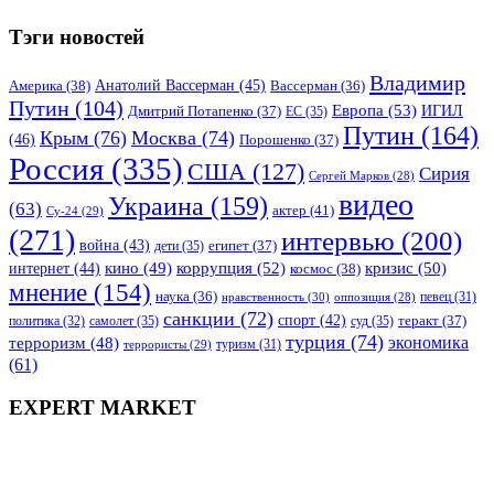
Тэги новостей
Владимир
Анатолий Вассерман
(45)
Америка
(38)
Вассерман
(36)
Путин
(104)
Европа
(53)
ИГИЛ
Дмитрий Потапенко
(37)
ЕС
(35)
Путин
(164)
Крым
(76)
Москва
(74)
(46)
Порошенко
(37)
Россия
(335)
США
(127)
Сирия
Сергей Марков
(28)
видео
Украина
(159)
(63)
актер
(41)
Су-24
(29)
(271)
интервью
(200)
война
(43)
дети
(35)
египет
(37)
коррупция
(52)
кино
(49)
кризис
(50)
интернет
(44)
космос
(38)
мнение
(154)
наука
(36)
нравственность
(30)
певец
(31)
оппозиция
(28)
санкции
(72)
спорт
(42)
самолет
(35)
суд
(35)
теракт
(37)
политика
(32)
турция
(74)
экономика
терроризм
(48)
террористы
(29)
туризм
(31)
(61)
EXPERT MARKET