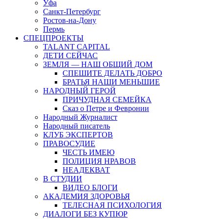
Уфа
Санкт-Петербург
Ростов-на-Дону
Пермь
СПЕЦПРОЕКТЫ
TALANT CAPITAL
ДЕТИ СЕЙЧАС
ЗЕМЛЯ — НАШ ОБЩИЙ ДОМ
СПЕШИТЕ ДЕЛАТЬ ДОБРО
БРАТЬЯ НАШИ МЕНЬШИЕ
НАРОДНЫЙ ГЕРОЙ
ПРИЧУДНАЯ СЕМЕЙКА
Сказ о Петре и Февронии
Народный Журналист
Народный писатель
КЛУБ ЭКСПЕРТОВ
ПРАВОСУДИЕ
ЧЕСТЬ ИМЕЮ
ПОЛИЦИЯ НРАВОВ
НЕАДЕКВАТ
В СТУДИИ
ВИДЕО БЛОГИ
АКАДЕМИЯ ЗДОРОВЬЯ
ТЕЛЕСНАЯ ПСИХОЛОГИЯ
ДИАЛОГИ БЕЗ КУПЮР