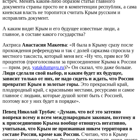
встреч. Менять каким-либо образом статьи главного
документа страны просто не в компетенции республик, а сама
киевская власть не торопится считать Крым русским и
исправлять документ.
А каким видят Крым и его будущее известные люди, а
главное, в составе какого государства?
Актриса
Анастасия Макеева
: «Я была в Крыму сразу после
прохождения референдума и так с долей сарказма спросила у
местного таксиста, который меня вез: «Ну что, прям все 90
процентов (проголосовали за присоединение Крыма к России
— прим. ред.
yatakdumayu.ru
)?» Он сказал, что даже больше.
Люди сделали свой выбор, и каким будет их будущее,
зависит только от них, не надо сидеть и ждать, что Россия
превратит Крым в золотые горы.
Это прекрасный край,
плодородный край, с красивыми местами, ресурсами и самое
главное с людьми, которые душой хотят быть с Россией,
поэтому все у них будет в порядке».
Певец Николай Трубач
: «
Думаю, что всё это затеяно
вопреки всему и всем международным законам, поэтому я
к присоединению Крыма вообще отношусь негативно,
учитывая, что Крым не признанная никем территория в
составе России, кроме как России.
Считаю, что в Крыму
ничего хорошего не будет. Россия будет вкачивать очень много