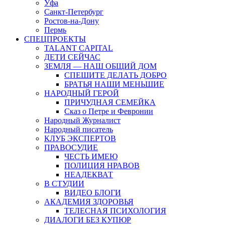
Уфа
Санкт-Петербург
Ростов-на-Дону
Пермь
СПЕЦПРОЕКТЫ
TALANT CAPITAL
ДЕТИ СЕЙЧАС
ЗЕМЛЯ — НАШ ОБЩИЙ ДОМ
СПЕШИТЕ ДЕЛАТЬ ДОБРО
БРАТЬЯ НАШИ МЕНЬШИЕ
НАРОДНЫЙ ГЕРОЙ
ПРИЧУДНАЯ СЕМЕЙКА
Сказ о Петре и Февронии
Народный Журналист
Народный писатель
КЛУБ ЭКСПЕРТОВ
ПРАВОСУДИЕ
ЧЕСТЬ ИМЕЮ
ПОЛИЦИЯ НРАВОВ
НЕАДЕКВАТ
В СТУДИИ
ВИДЕО БЛОГИ
АКАДЕМИЯ ЗДОРОВЬЯ
ТЕЛЕСНАЯ ПСИХОЛОГИЯ
ДИАЛОГИ БЕЗ КУПЮР