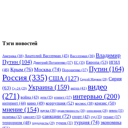
Тэги новостей
Владимир
Анатолий Вассерман
(45)
Америка
(38)
Вассерман
(36)
Путин
(104)
Европа
(53)
ИГИЛ
Дмитрий Потапенко
(37)
ЕС
(35)
Путин
(164)
Крым
(76)
Москва
(74)
(46)
Порошенко
(37)
Россия
(335)
США
(127)
Сирия
Сергей Марков
(28)
видео
Украина
(159)
(63)
актер
(41)
Су-24
(29)
(271)
интервью
(200)
война
(43)
дети
(35)
египет
(37)
коррупция
(52)
кино
(49)
кризис
(50)
интернет
(44)
космос
(38)
мнение
(154)
наука
(36)
нравственность
(30)
певец
(31)
оппозиция
(28)
санкции
(72)
спорт
(42)
самолет
(35)
суд
(35)
теракт
(37)
политика
(32)
турция
(74)
экономика
терроризм
(48)
террористы
(29)
туризм
(31)