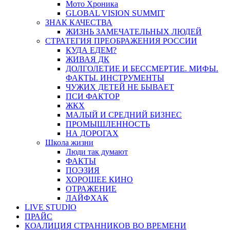
Мото Хроника
GLOBAL VISION SUMMIT
ЗНАК КАЧЕСТВА
ЖИЗНЬ ЗАМЕЧАТЕЛЬНЫХ ЛЮДЕЙ
СТРАТЕГИЯ ПРЕОБРАЖЕНИЯ РОССИИ
КУДА ЕДЕМ?
ЖИВАЯ ДК
ДОЛГОЛЕТИЕ И БЕССМЕРТИЕ. МИФЫ.
ФАКТЫ. ИНСТРУМЕНТЫ
ЧУЖИХ ДЕТЕЙ НЕ БЫВАЕТ
ПСИ ФАКТОР
ЖКХ
МАЛЫЙ И СРЕДНИЙ БИЗНЕС
ПРОМЫШЛЕННОСТЬ
НА ДОРОГАХ
Школа жизни
Люди так думают
ФАКТЫ
ПОЭЗИЯ
ХОРОШЕЕ КИНО
ОТРАЖЕНИЕ
ЛАЙФХАК
LIVE STUDIO
ПРАЙС
КОАЛИЦИЯ СТРАННИКОВ ВО ВРЕМЕНИ