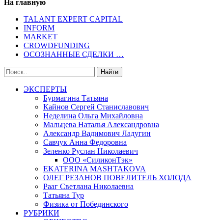
На главную
TALANT EXPERT CAPITAL
INFORM
MARKET
CROWDFUNDING
ОСОЗНАННЫЕ СДЕЛКИ …
ЭКСПЕРТЫ
Бурмагина Татьяна
Кайнов Сергей Станиславович
Неделина Ольга Михайловна
Мальцева Наталья Александровна
Александр Вадимович Ладугин
Савчук Анна Федоровна
Зеленко Руслан Николаевич
ООО «СиликонТэк»
EKATERINA MASHTAKOVA
ОЛЕГ РЕЗАНОВ ПОВЕЛИТЕЛЬ ХОЛОДА
Рааг Светлана Николаевна
Татьяна Тур
Физика от Побединского
РУБРИКИ