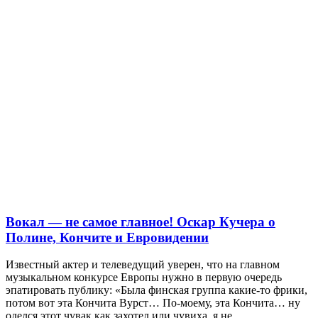
Вокал — не самое главное! Оскар Кучера о
Полине, Кончите и Евровидении
Известный актер и телеведущий уверен, что на главном
музыкальном конкурсе Европы нужно в первую очередь
эпатировать публику: «Была финская группа какие-то фрики,
потом вот эта Кончита Вурст… По-моему, эта Кончита… ну
оделся этот чувак как захотел или чувиха, я не