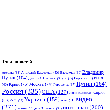
Тэги новостей
Владимир
Анатолий Вассерман
(45)
Америка
(38)
Вассерман
(36)
Путин
(104)
Европа
(53)
ИГИЛ
Дмитрий Потапенко
(37)
ЕС
(35)
Путин
(164)
Крым
(76)
Москва
(74)
(46)
Порошенко
(37)
Россия
(335)
США
(127)
Сирия
Сергей Марков
(28)
видео
Украина
(159)
(63)
актер
(41)
Су-24
(29)
(271)
интервью
(200)
война
(43)
дети
(35)
египет
(37)