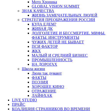
Мото Хроника
GLOBAL VISION SUMMIT
ЗНАК КАЧЕСТВА
ЖИЗНЬ ЗАМЕЧАТЕЛЬНЫХ ЛЮДЕЙ
СТРАТЕГИЯ ПРЕОБРАЖЕНИЯ РОССИИ
КУДА ЕДЕМ?
ЖИВАЯ ДК
ДОЛГОЛЕТИЕ И БЕССМЕРТИЕ. МИФЫ.
ФАКТЫ. ИНСТРУМЕНТЫ
ЧУЖИХ ДЕТЕЙ НЕ БЫВАЕТ
ПСИ ФАКТОР
ЖКХ
МАЛЫЙ И СРЕДНИЙ БИЗНЕС
ПРОМЫШЛЕННОСТЬ
НА ДОРОГАХ
Школа жизни
Люди так думают
ФАКТЫ
ПОЭЗИЯ
ХОРОШЕЕ КИНО
ОТРАЖЕНИЕ
ЛАЙФХАК
LIVE STUDIO
ПРАЙС
КОАЛИЦИЯ СТРАННИКОВ ВО ВРЕМЕНИ