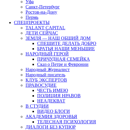
Уфа
Санкт-Петербург
Ростов-на-Дону
Пермь
СПЕЦПРОЕКТЫ
TALANT CAPITAL
ДЕТИ СЕЙЧАС
ЗЕМЛЯ — НАШ ОБЩИЙ ДОМ
СПЕШИТЕ ДЕЛАТЬ ДОБРО
БРАТЬЯ НАШИ МЕНЬШИЕ
НАРОДНЫЙ ГЕРОЙ
ПРИЧУДНАЯ СЕМЕЙКА
Сказ о Петре и Февронии
Народный Журналист
Народный писатель
КЛУБ ЭКСПЕРТОВ
ПРАВОСУДИЕ
ЧЕСТЬ ИМЕЮ
ПОЛИЦИЯ НРАВОВ
НЕАДЕКВАТ
В СТУДИИ
ВИДЕО БЛОГИ
АКАДЕМИЯ ЗДОРОВЬЯ
ТЕЛЕСНАЯ ПСИХОЛОГИЯ
ДИАЛОГИ БЕЗ КУПЮР