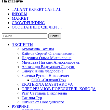
На главную
TALANT EXPERT CAPITAL
INFORM
MARKET
CROWDFUNDING
ОСОЗНАННЫЕ СДЕЛКИ …
ЭКСПЕРТЫ
Бурмагина Татьяна
Кайнов Сергей Станиславович
Неделина Ольга Михайловна
Мальцева Наталья Александровна
Александр Вадимович Ладугин
Савчук Анна Федоровна
Зеленко Руслан Николаевич
ООО «СиликонТэк»
EKATERINA MASHTAKOVA
ОЛЕГ РЕЗАНОВ ПОВЕЛИТЕЛЬ ХОЛОДА
Рааг Светлана Николаевна
Татьяна Тур
Физика от Побединского
РУБРИКИ