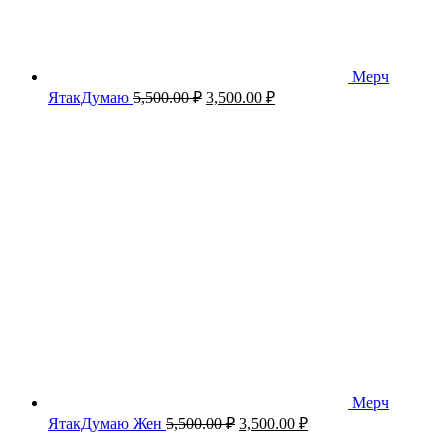
Мерч
Первоначальная
Текущая
ЯтакДумаю
5,500.00
₽
3,500.00
₽
цена
цена:
составляла
3,500.00 ₽.
5,500.00 ₽.
Мерч
Первоначальная
Текущая
ЯтакДумаю Жен
5,500.00
₽
3,500.00
₽
цена
цена: