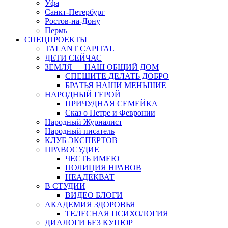
Уфа
Санкт-Петербург
Ростов-на-Дону
Пермь
СПЕЦПРОЕКТЫ
TALANT CAPITAL
ДЕТИ СЕЙЧАС
ЗЕМЛЯ — НАШ ОБЩИЙ ДОМ
СПЕШИТЕ ДЕЛАТЬ ДОБРО
БРАТЬЯ НАШИ МЕНЬШИЕ
НАРОДНЫЙ ГЕРОЙ
ПРИЧУДНАЯ СЕМЕЙКА
Сказ о Петре и Февронии
Народный Журналист
Народный писатель
КЛУБ ЭКСПЕРТОВ
ПРАВОСУДИЕ
ЧЕСТЬ ИМЕЮ
ПОЛИЦИЯ НРАВОВ
НЕАДЕКВАТ
В СТУДИИ
ВИДЕО БЛОГИ
АКАДЕМИЯ ЗДОРОВЬЯ
ТЕЛЕСНАЯ ПСИХОЛОГИЯ
ДИАЛОГИ БЕЗ КУПЮР