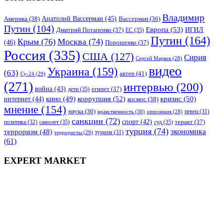
Владимир
Анатолий Вассерман
(45)
Америка
(38)
Вассерман
(36)
Путин
(104)
Европа
(53)
ИГИЛ
Дмитрий Потапенко
(37)
ЕС
(35)
Путин
(164)
Крым
(76)
Москва
(74)
(46)
Порошенко
(37)
Россия
(335)
США
(127)
Сирия
Сергей Марков
(28)
видео
Украина
(159)
(63)
актер
(41)
Су-24
(29)
(271)
интервью
(200)
война
(43)
дети
(35)
египет
(37)
коррупция
(52)
кино
(49)
кризис
(50)
интернет
(44)
космос
(38)
мнение
(154)
наука
(36)
нравственность
(30)
певец
(31)
оппозиция
(28)
санкции
(72)
спорт
(42)
самолет
(35)
суд
(35)
теракт
(37)
политика
(32)
турция
(74)
экономика
терроризм
(48)
террористы
(29)
туризм
(31)
(61)
EXPERT MARKET