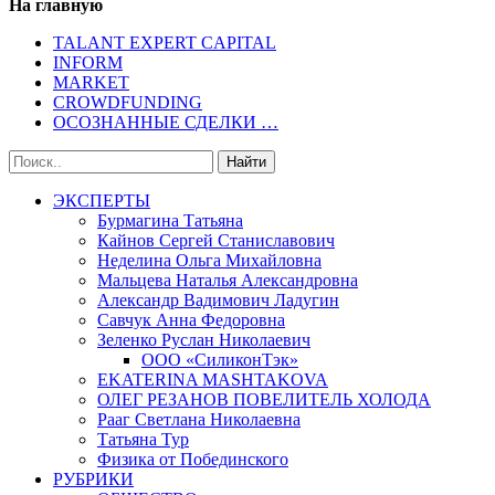
На главную
TALANT EXPERT CAPITAL
INFORM
MARKET
CROWDFUNDING
ОСОЗНАННЫЕ СДЕЛКИ …
ЭКСПЕРТЫ
Бурмагина Татьяна
Кайнов Сергей Станиславович
Неделина Ольга Михайловна
Мальцева Наталья Александровна
Александр Вадимович Ладугин
Савчук Анна Федоровна
Зеленко Руслан Николаевич
ООО «СиликонТэк»
EKATERINA MASHTAKOVA
ОЛЕГ РЕЗАНОВ ПОВЕЛИТЕЛЬ ХОЛОДА
Рааг Светлана Николаевна
Татьяна Тур
Физика от Побединского
РУБРИКИ