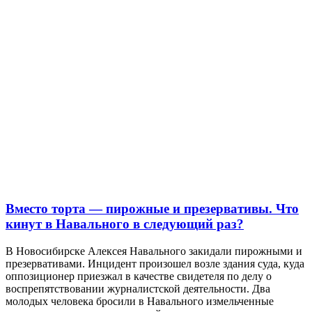
Вместо торта — пирожные и презервативы. Что
кинут в Навального в следующий раз?
В Новосибирске Алексея Навального закидали пирожными и
презервативами. Инцидент произошел возле здания суда, куда
оппозиционер приезжал в качестве свидетеля по делу о
воспрепятствовании журналистской деятельности. Два
молодых человека бросили в Навального измельченные