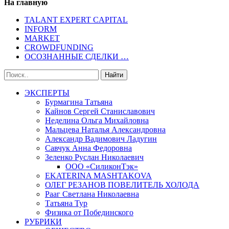
На главную
TALANT EXPERT CAPITAL
INFORM
MARKET
CROWDFUNDING
ОСОЗНАННЫЕ СДЕЛКИ …
ЭКСПЕРТЫ
Бурмагина Татьяна
Кайнов Сергей Станиславович
Неделина Ольга Михайловна
Мальцева Наталья Александровна
Александр Вадимович Ладугин
Савчук Анна Федоровна
Зеленко Руслан Николаевич
ООО «СиликонТэк»
EKATERINA MASHTAKOVA
ОЛЕГ РЕЗАНОВ ПОВЕЛИТЕЛЬ ХОЛОДА
Рааг Светлана Николаевна
Татьяна Тур
Физика от Побединского
РУБРИКИ