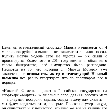
Цена на отечественный спорткар Marusia начинается от 4
миллионов рублей и выше — все зависит от лошадиных сил.
Купить новую модель авто не удастся — их сняли с
производства, более того, в 2014 году компания объявила о
своём банкротстве, всё имущество было распродано.
Несмотря на то, что история с «Маруся Моторс» уже
закончена, ее
основатель, актер и телеведущий Николай
Фоменко
все равно утверждает, что со спорткаром все в
порядке:
«Николай Фоменко привез в Российское государство на
спорткаре «Маруся» 82 миллиона евро, дал 800 рабочих мест
— придумал, построил, сделал, создал и хочу вам сказать —
мы будем гордиться этим, поверьте. Проект не умер никуда,
он существует и, к несчастью, конечно же, мы не увидим его