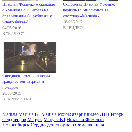
Николай Фоменко о скандале
Суд обязал Николая Фоменко
с «Marussia»: «Никогда не
вернуть 65 миллионов за
брал никакие 64 рубля ни у
спорткар «Marussia».
какого банка»!
18/03/2016
04/05/2016
В "ВИДЕО"
В "ВИДЕО"
Совершеннолетие отметил
грандиозной аварией и
пожаром.
20/10/2015
В "КРИМИНАЛ"
Marusia
Marusia B1
Marusia Motors
авария
видео
ДТП
Игорь
Сердцеедов
Маруся
Маруся B1
Николай Фоменко
Новосибирск
Сердцеедов
спорткар
Фоменко
цена