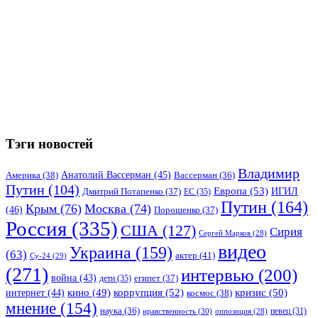
Тэги новостей
Владимир
Анатолий Вассерман
(45)
Америка
(38)
Вассерман
(36)
Путин
(104)
Европа
(53)
ИГИЛ
Дмитрий Потапенко
(37)
ЕС
(35)
Путин
(164)
Крым
(76)
Москва
(74)
(46)
Порошенко
(37)
Россия
(335)
США
(127)
Сирия
Сергей Марков
(28)
видео
Украина
(159)
(63)
актер
(41)
Су-24
(29)
(271)
интервью
(200)
война
(43)
дети
(35)
египет
(37)
коррупция
(52)
кино
(49)
кризис
(50)
интернет
(44)
космос
(38)
мнение
(154)
наука
(36)
нравственность
(30)
певец
(31)
оппозиция
(28)