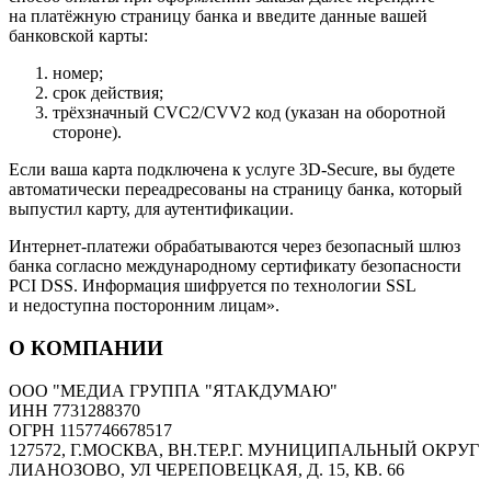
на платёжную страницу банка и введите данные вашей
банковской карты:
номер;
срок действия;
трёхзначный CVC2/CVV2 код (указан на оборотной
стороне).
Если ваша карта подключена к услуге 3D-Secure, вы будете
автоматически переадресованы на страницу банка, который
выпустил карту, для аутентификации.
Интернет-платежи обрабатываются через безопасный шлюз
банка согласно международному сертификату безопасности
PCI DSS. Информация шифруется по технологии SSL
и недоступна посторонним лицам».
О КОМПАНИИ
ООО "МЕДИА ГРУППА "ЯТАКДУМАЮ"
ИНН 7731288370
ОГРН 1157746678517
127572, Г.МОСКВА, ВН.ТЕР.Г. МУНИЦИПАЛЬНЫЙ ОКРУГ
ЛИАНОЗОВО, УЛ ЧЕРЕПОВЕЦКАЯ, Д. 15, КВ. 66