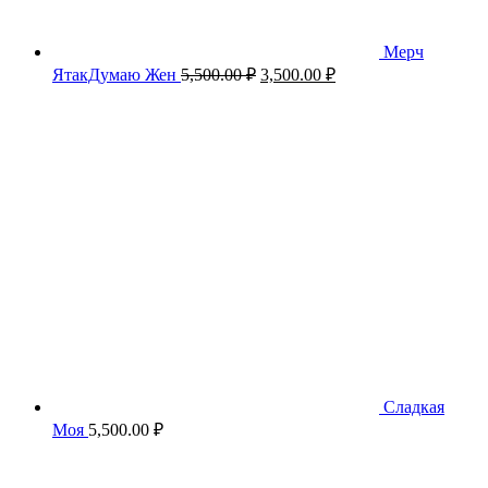
Мерч
Первоначальная
Текущая
ЯтакДумаю Жен
5,500.00
₽
3,500.00
₽
цена
цена:
составляла
3,500.00 ₽.
5,500.00 ₽.
Сладкая
Моя
5,500.00
₽