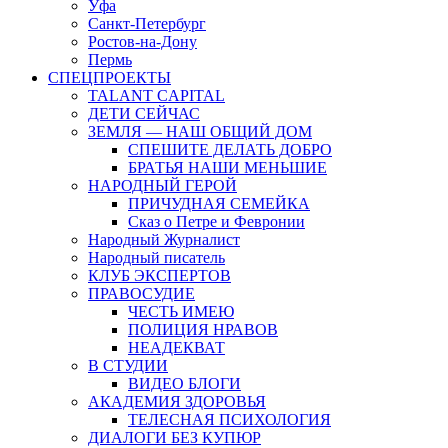
Уфа
Санкт-Петербург
Ростов-на-Дону
Пермь
СПЕЦПРОЕКТЫ
TALANT CAPITAL
ДЕТИ СЕЙЧАС
ЗЕМЛЯ — НАШ ОБЩИЙ ДОМ
СПЕШИТЕ ДЕЛАТЬ ДОБРО
БРАТЬЯ НАШИ МЕНЬШИЕ
НАРОДНЫЙ ГЕРОЙ
ПРИЧУДНАЯ СЕМЕЙКА
Сказ о Петре и Февронии
Народный Журналист
Народный писатель
КЛУБ ЭКСПЕРТОВ
ПРАВОСУДИЕ
ЧЕСТЬ ИМЕЮ
ПОЛИЦИЯ НРАВОВ
НЕАДЕКВАТ
В СТУДИИ
ВИДЕО БЛОГИ
АКАДЕМИЯ ЗДОРОВЬЯ
ТЕЛЕСНАЯ ПСИХОЛОГИЯ
ДИАЛОГИ БЕЗ КУПЮР