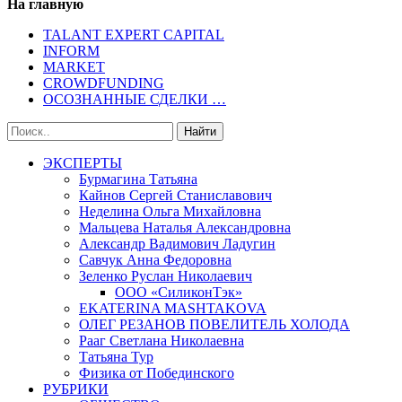
На главную
TALANT EXPERT CAPITAL
INFORM
MARKET
CROWDFUNDING
ОСОЗНАННЫЕ СДЕЛКИ …
ЭКСПЕРТЫ
Бурмагина Татьяна
Кайнов Сергей Станиславович
Неделина Ольга Михайловна
Мальцева Наталья Александровна
Александр Вадимович Ладугин
Савчук Анна Федоровна
Зеленко Руслан Николаевич
ООО «СиликонТэк»
EKATERINA MASHTAKOVA
ОЛЕГ РЕЗАНОВ ПОВЕЛИТЕЛЬ ХОЛОДА
Рааг Светлана Николаевна
Татьяна Тур
Физика от Побединского
РУБРИКИ