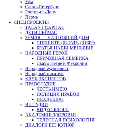
Уфа
Санкт-Петербург
Ростов-на-Дону
Пермь
СПЕЦПРОЕКТЫ
TALANT CAPITAL
ДЕТИ СЕЙЧАС
ЗЕМЛЯ — НАШ ОБЩИЙ ДОМ
СПЕШИТЕ ДЕЛАТЬ ДОБРО
БРАТЬЯ НАШИ МЕНЬШИЕ
НАРОДНЫЙ ГЕРОЙ
ПРИЧУДНАЯ СЕМЕЙКА
Сказ о Петре и Февронии
Народный Журналист
Народный писатель
КЛУБ ЭКСПЕРТОВ
ПРАВОСУДИЕ
ЧЕСТЬ ИМЕЮ
ПОЛИЦИЯ НРАВОВ
НЕАДЕКВАТ
В СТУДИИ
ВИДЕО БЛОГИ
АКАДЕМИЯ ЗДОРОВЬЯ
ТЕЛЕСНАЯ ПСИХОЛОГИЯ
ДИАЛОГИ БЕЗ КУПЮР