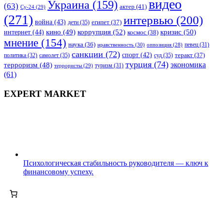
видео
Украина
(159)
(63)
актер
(41)
Су-24
(29)
(271)
интервью
(200)
война
(43)
дети
(35)
египет
(37)
коррупция
(52)
кино
(49)
кризис
(50)
интернет
(44)
космос
(38)
мнение
(154)
наука
(36)
нравственность
(30)
певец
(31)
оппозиция
(28)
санкции
(72)
спорт
(42)
самолет
(35)
суд
(35)
теракт
(37)
политика
(32)
турция
(74)
экономика
терроризм
(48)
террористы
(29)
туризм
(31)
(61)
EXPERT MARKET
Психологическая стабильность руководителя — ключ к
финансовому успеху.