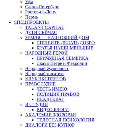
Уфа
Санкт-Петербург
Ростов-на-Дону
Пермь
СПЕЦПРОЕКТЫ
TALANT CAPITAL
ДЕТИ СЕЙЧАС
ЗЕМЛЯ — НАШ ОБЩИЙ ДОМ
СПЕШИТЕ ДЕЛАТЬ ДОБРО
БРАТЬЯ НАШИ МЕНЬШИЕ
НАРОДНЫЙ ГЕРОЙ
ПРИЧУДНАЯ СЕМЕЙКА
Сказ о Петре и Февронии
Народный Журналист
Народный писатель
КЛУБ ЭКСПЕРТОВ
ПРАВОСУДИЕ
ЧЕСТЬ ИМЕЮ
ПОЛИЦИЯ НРАВОВ
НЕАДЕКВАТ
В СТУДИИ
ВИДЕО БЛОГИ
АКАДЕМИЯ ЗДОРОВЬЯ
ТЕЛЕСНАЯ ПСИХОЛОГИЯ
ДИАЛОГИ БЕЗ КУПЮР