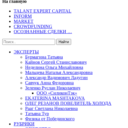
На главную
TALANT EXPERT CAPITAL
INFORM
MARKET
CROWDFUNDING
ОСОЗНАННЫЕ СДЕЛКИ …
ЭКСПЕРТЫ
Бурмагина Татьяна
Кайнов Сергей Станиславович
Неделина Ольга Михайловна
Мальцева Наталья Александровна
Александр Вадимович Ладугин
Савчук Анна Федоровна
Зеленко Руслан Николаевич
ООО «СиликонТэк»
EKATERINA MASHTAKOVA
ОЛЕГ РЕЗАНОВ ПОВЕЛИТЕЛЬ ХОЛОДА
Рааг Светлана Николаевна
Татьяна Тур
Физика от Побединского
РУБРИКИ