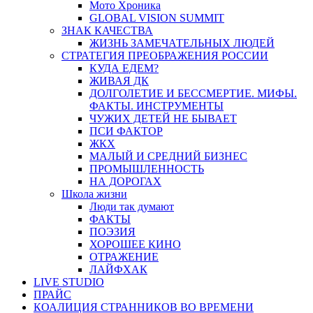
Мото Хроника
GLOBAL VISION SUMMIT
ЗНАК КАЧЕСТВА
ЖИЗНЬ ЗАМЕЧАТЕЛЬНЫХ ЛЮДЕЙ
СТРАТЕГИЯ ПРЕОБРАЖЕНИЯ РОССИИ
КУДА ЕДЕМ?
ЖИВАЯ ДК
ДОЛГОЛЕТИЕ И БЕССМЕРТИЕ. МИФЫ.
ФАКТЫ. ИНСТРУМЕНТЫ
ЧУЖИХ ДЕТЕЙ НЕ БЫВАЕТ
ПСИ ФАКТОР
ЖКХ
МАЛЫЙ И СРЕДНИЙ БИЗНЕС
ПРОМЫШЛЕННОСТЬ
НА ДОРОГАХ
Школа жизни
Люди так думают
ФАКТЫ
ПОЭЗИЯ
ХОРОШЕЕ КИНО
ОТРАЖЕНИЕ
ЛАЙФХАК
LIVE STUDIO
ПРАЙС
КОАЛИЦИЯ СТРАННИКОВ ВО ВРЕМЕНИ