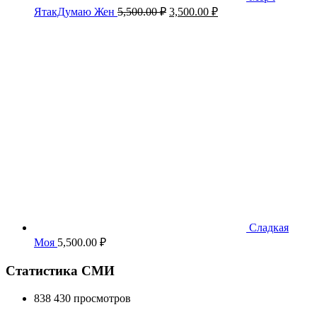
Первоначальная
Текущая
ЯтакДумаю Жен
5,500.00
₽
3,500.00
₽
цена
цена:
составляла
3,500.00 ₽.
5,500.00 ₽.
Сладкая
Моя
5,500.00
₽
Статистика СМИ
838 430 просмотров