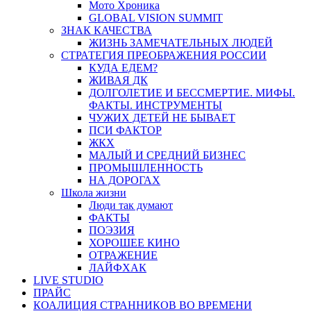
Мото Хроника
GLOBAL VISION SUMMIT
ЗНАК КАЧЕСТВА
ЖИЗНЬ ЗАМЕЧАТЕЛЬНЫХ ЛЮДЕЙ
СТРАТЕГИЯ ПРЕОБРАЖЕНИЯ РОССИИ
КУДА ЕДЕМ?
ЖИВАЯ ДК
ДОЛГОЛЕТИЕ И БЕССМЕРТИЕ. МИФЫ.
ФАКТЫ. ИНСТРУМЕНТЫ
ЧУЖИХ ДЕТЕЙ НЕ БЫВАЕТ
ПСИ ФАКТОР
ЖКХ
МАЛЫЙ И СРЕДНИЙ БИЗНЕС
ПРОМЫШЛЕННОСТЬ
НА ДОРОГАХ
Школа жизни
Люди так думают
ФАКТЫ
ПОЭЗИЯ
ХОРОШЕЕ КИНО
ОТРАЖЕНИЕ
ЛАЙФХАК
LIVE STUDIO
ПРАЙС
КОАЛИЦИЯ СТРАННИКОВ ВО ВРЕМЕНИ