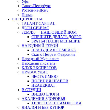
Уфа
Санкт-Петербург
Ростов-на-Дону
Пермь
СПЕЦПРОЕКТЫ
TALANT CAPITAL
ДЕТИ СЕЙЧАС
ЗЕМЛЯ — НАШ ОБЩИЙ ДОМ
СПЕШИТЕ ДЕЛАТЬ ДОБРО
БРАТЬЯ НАШИ МЕНЬШИЕ
НАРОДНЫЙ ГЕРОЙ
ПРИЧУДНАЯ СЕМЕЙКА
Сказ о Петре и Февронии
Народный Журналист
Народный писатель
КЛУБ ЭКСПЕРТОВ
ПРАВОСУДИЕ
ЧЕСТЬ ИМЕЮ
ПОЛИЦИЯ НРАВОВ
НЕАДЕКВАТ
В СТУДИИ
ВИДЕО БЛОГИ
АКАДЕМИЯ ЗДОРОВЬЯ
ТЕЛЕСНАЯ ПСИХОЛОГИЯ
ДИАЛОГИ БЕЗ КУПЮР