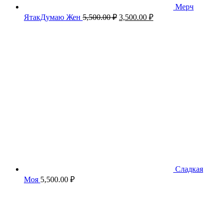
Мерч
Первоначальная
Текущая
ЯтакДумаю Жен
5,500.00
₽
3,500.00
₽
цена
цена:
составляла
3,500.00 ₽.
5,500.00 ₽.
Сладкая
Моя
5,500.00
₽