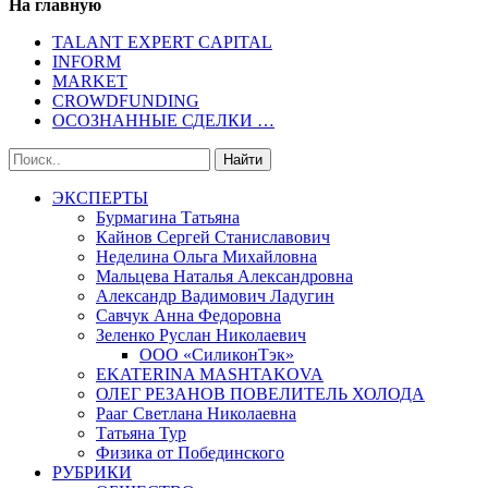
На главную
TALANT EXPERT CAPITAL
INFORM
MARKET
CROWDFUNDING
ОСОЗНАННЫЕ СДЕЛКИ …
ЭКСПЕРТЫ
Бурмагина Татьяна
Кайнов Сергей Станиславович
Неделина Ольга Михайловна
Мальцева Наталья Александровна
Александр Вадимович Ладугин
Савчук Анна Федоровна
Зеленко Руслан Николаевич
ООО «СиликонТэк»
EKATERINA MASHTAKOVA
ОЛЕГ РЕЗАНОВ ПОВЕЛИТЕЛЬ ХОЛОДА
Рааг Светлана Николаевна
Татьяна Тур
Физика от Побединского
РУБРИКИ