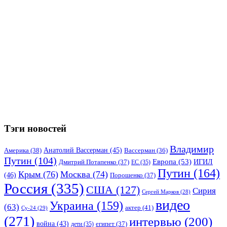
Тэги новостей
Владимир
Анатолий Вассерман
(45)
Америка
(38)
Вассерман
(36)
Путин
(104)
Европа
(53)
ИГИЛ
Дмитрий Потапенко
(37)
ЕС
(35)
Путин
(164)
Крым
(76)
Москва
(74)
(46)
Порошенко
(37)
Россия
(335)
США
(127)
Сирия
Сергей Марков
(28)
видео
Украина
(159)
(63)
актер
(41)
Су-24
(29)
(271)
интервью
(200)
война
(43)
дети
(35)
египет
(37)