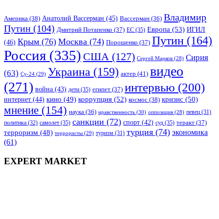
Владимир
Анатолий Вассерман
(45)
Америка
(38)
Вассерман
(36)
Путин
(104)
Европа
(53)
ИГИЛ
Дмитрий Потапенко
(37)
ЕС
(35)
Путин
(164)
Крым
(76)
Москва
(74)
(46)
Порошенко
(37)
Россия
(335)
США
(127)
Сирия
Сергей Марков
(28)
видео
Украина
(159)
(63)
актер
(41)
Су-24
(29)
(271)
интервью
(200)
война
(43)
дети
(35)
египет
(37)
коррупция
(52)
кино
(49)
кризис
(50)
интернет
(44)
космос
(38)
мнение
(154)
наука
(36)
нравственность
(30)
певец
(31)
оппозиция
(28)
санкции
(72)
спорт
(42)
самолет
(35)
суд
(35)
теракт
(37)
политика
(32)
турция
(74)
экономика
терроризм
(48)
террористы
(29)
туризм
(31)
(61)
EXPERT MARKET