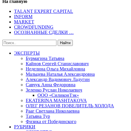
На главную
TALANT EXPERT CAPITAL
INFORM
MARKET
CROWDFUNDING
ОСОЗНАННЫЕ СДЕЛКИ …
ЭКСПЕРТЫ
Бурмагина Татьяна
Кайнов Сергей Станиславович
Неделина Ольга Михайловна
Мальцева Наталья Александровна
Александр Вадимович Ладугин
Савчук Анна Федоровна
Зеленко Руслан Николаевич
ООО «СиликонТэк»
EKATERINA MASHTAKOVA
ОЛЕГ РЕЗАНОВ ПОВЕЛИТЕЛЬ ХОЛОДА
Рааг Светлана Николаевна
Татьяна Тур
Физика от Побединского
РУБРИКИ