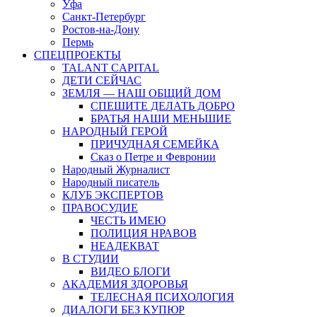
Уфа
Санкт-Петербург
Ростов-на-Дону
Пермь
СПЕЦПРОЕКТЫ
TALANT CAPITAL
ДЕТИ СЕЙЧАС
ЗЕМЛЯ — НАШ ОБЩИЙ ДОМ
СПЕШИТЕ ДЕЛАТЬ ДОБРО
БРАТЬЯ НАШИ МЕНЬШИЕ
НАРОДНЫЙ ГЕРОЙ
ПРИЧУДНАЯ СЕМЕЙКА
Сказ о Петре и Февронии
Народный Журналист
Народный писатель
КЛУБ ЭКСПЕРТОВ
ПРАВОСУДИЕ
ЧЕСТЬ ИМЕЮ
ПОЛИЦИЯ НРАВОВ
НЕАДЕКВАТ
В СТУДИИ
ВИДЕО БЛОГИ
АКАДЕМИЯ ЗДОРОВЬЯ
ТЕЛЕСНАЯ ПСИХОЛОГИЯ
ДИАЛОГИ БЕЗ КУПЮР