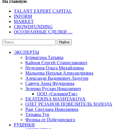
На главную
TALANT EXPERT CAPITAL
INFORM
MARKET
CROWDFUNDING
ОСОЗНАННЫЕ СДЕЛКИ …
ЭКСПЕРТЫ
Бурмагина Татьяна
Кайнов Сергей Станиславович
Неделина Ольга Михайловна
Мальцева Наталья Александровна
Александр Вадимович Ладугин
Савчук Анна Федоровна
Зеленко Руслан Николаевич
ООО «СиликонТэк»
EKATERINA MASHTAKOVA
ОЛЕГ РЕЗАНОВ ПОВЕЛИТЕЛЬ ХОЛОДА
Рааг Светлана Николаевна
Татьяна Тур
Физика от Побединского
РУБРИКИ