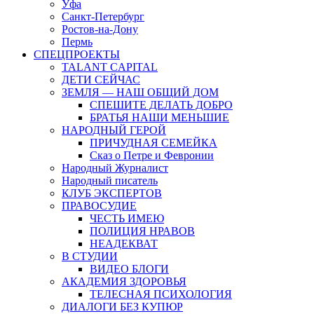
Уфа
Санкт-Петербург
Ростов-на-Дону
Пермь
СПЕЦПРОЕКТЫ
TALANT CAPITAL
ДЕТИ СЕЙЧАС
ЗЕМЛЯ — НАШ ОБЩИЙ ДОМ
СПЕШИТЕ ДЕЛАТЬ ДОБРО
БРАТЬЯ НАШИ МЕНЬШИЕ
НАРОДНЫЙ ГЕРОЙ
ПРИЧУДНАЯ СЕМЕЙКА
Сказ о Петре и Февронии
Народный Журналист
Народный писатель
КЛУБ ЭКСПЕРТОВ
ПРАВОСУДИЕ
ЧЕСТЬ ИМЕЮ
ПОЛИЦИЯ НРАВОВ
НЕАДЕКВАТ
В СТУДИИ
ВИДЕО БЛОГИ
АКАДЕМИЯ ЗДОРОВЬЯ
ТЕЛЕСНАЯ ПСИХОЛОГИЯ
ДИАЛОГИ БЕЗ КУПЮР