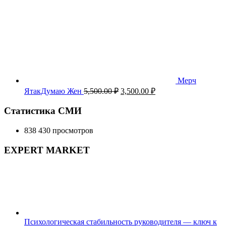
Мерч
Первоначальная
Текущая
ЯтакДумаю Жен
5,500.00
₽
3,500.00
₽
цена
цена:
составляла
3,500.00 ₽.
Статистика СМИ
5,500.00 ₽.
838 430 просмотров
EXPERT MARKET
Психологическая стабильность руководителя — ключ к