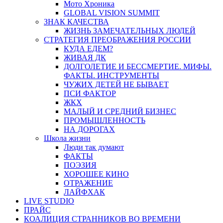
Мото Хроника
GLOBAL VISION SUMMIT
ЗНАК КАЧЕСТВА
ЖИЗНЬ ЗАМЕЧАТЕЛЬНЫХ ЛЮДЕЙ
СТРАТЕГИЯ ПРЕОБРАЖЕНИЯ РОССИИ
КУДА ЕДЕМ?
ЖИВАЯ ДК
ДОЛГОЛЕТИЕ И БЕССМЕРТИЕ. МИФЫ.
ФАКТЫ. ИНСТРУМЕНТЫ
ЧУЖИХ ДЕТЕЙ НЕ БЫВАЕТ
ПСИ ФАКТОР
ЖКХ
МАЛЫЙ И СРЕДНИЙ БИЗНЕС
ПРОМЫШЛЕННОСТЬ
НА ДОРОГАХ
Школа жизни
Люди так думают
ФАКТЫ
ПОЭЗИЯ
ХОРОШЕЕ КИНО
ОТРАЖЕНИЕ
ЛАЙФХАК
LIVE STUDIO
ПРАЙС
КОАЛИЦИЯ СТРАННИКОВ ВО ВРЕМЕНИ