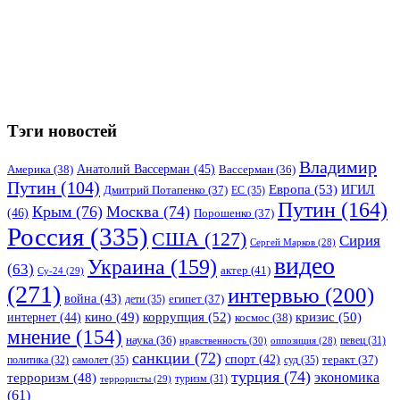
Тэги новостей
Владимир
Анатолий Вассерман
(45)
Америка
(38)
Вассерман
(36)
Путин
(104)
Европа
(53)
ИГИЛ
Дмитрий Потапенко
(37)
ЕС
(35)
Путин
(164)
Крым
(76)
Москва
(74)
(46)
Порошенко
(37)
Россия
(335)
США
(127)
Сирия
Сергей Марков
(28)
видео
Украина
(159)
(63)
актер
(41)
Су-24
(29)
(271)
интервью
(200)
война
(43)
дети
(35)
египет
(37)
коррупция
(52)
кино
(49)
кризис
(50)
интернет
(44)
космос
(38)
мнение
(154)
наука
(36)
нравственность
(30)
певец
(31)
оппозиция
(28)
санкции
(72)
спорт
(42)
самолет
(35)
суд
(35)
теракт
(37)
политика
(32)
турция
(74)
экономика
терроризм
(48)
террористы
(29)
туризм
(31)
(61)