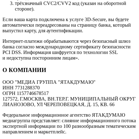
трёхзначный CVC2/CVV2 код (указан на оборотной
стороне).
Если ваша карта подключена к услуге 3D-Secure, вы будете
автоматически переадресованы на страницу банка, который
выпустил карту, для аутентификации.
Интернет-платежи обрабатываются через безопасный шлюз
банка согласно международному сертификату безопасности
PCI DSS. Информация шифруется по технологии SSL
и недоступна посторонним лицам».
О КОМПАНИИ
ООО "МЕДИА ГРУППА "ЯТАКДУМАЮ"
ИНН 7731288370
ОГРН 1157746678517
127572, Г.МОСКВА, ВН.ТЕР.Г. МУНИЦИПАЛЬНЫЙ ОКРУГ
ЛИАНОЗОВО, УЛ ЧЕРЕПОВЕЦКАЯ, Д. 15, КВ. 66
Федеральное информационное агентство ЯТАКДУМАЮ
медиагруппа представляет: слияние информационного потока
экспертной информации по 100 разнообразным тематическим
направлением и маркетплейс.