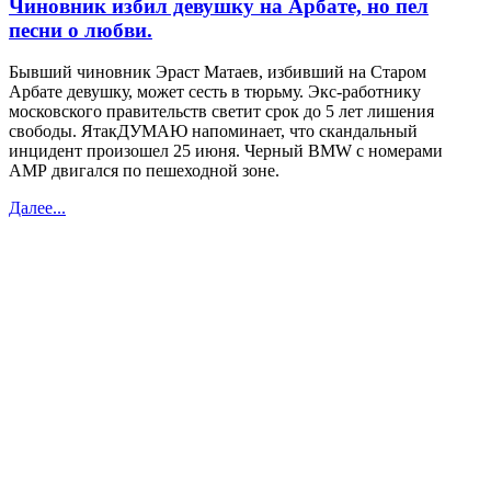
Чиновник избил девушку на Арбате, но пел
песни о любви.
Бывший чиновник Эраст Матаев, избивший на Старом
Арбате девушку, может сесть в тюрьму. Экс-работнику
московского правительств светит срок до 5 лет лишения
свободы. ЯтакДУМАЮ напоминает, что скандальный
инцидент произошел 25 июня. Черный BMW с номерами
АМР двигался по пешеходной зоне.
Далее...