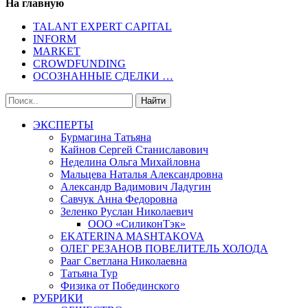
На главную
TALANT EXPERT CAPITAL
INFORM
MARKET
CROWDFUNDING
ОСОЗНАННЫЕ СДЕЛКИ …
ЭКСПЕРТЫ
Бурмагина Татьяна
Кайнов Сергей Станиславович
Неделина Ольга Михайловна
Мальцева Наталья Александровна
Александр Вадимович Ладугин
Савчук Анна Федоровна
Зеленко Руслан Николаевич
ООО «СиликонТэк»
EKATERINA MASHTAKOVA
ОЛЕГ РЕЗАНОВ ПОВЕЛИТЕЛЬ ХОЛОДА
Рааг Светлана Николаевна
Татьяна Тур
Физика от Побединского
РУБРИКИ