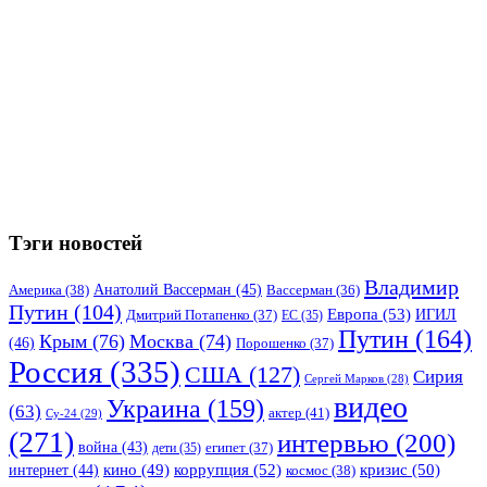
Тэги новостей
Владимир
Анатолий Вассерман
(45)
Америка
(38)
Вассерман
(36)
Путин
(104)
Европа
(53)
ИГИЛ
Дмитрий Потапенко
(37)
ЕС
(35)
Путин
(164)
Крым
(76)
Москва
(74)
(46)
Порошенко
(37)
Россия
(335)
США
(127)
Сирия
Сергей Марков
(28)
видео
Украина
(159)
(63)
актер
(41)
Су-24
(29)
(271)
интервью
(200)
война
(43)
дети
(35)
египет
(37)
коррупция
(52)
кино
(49)
кризис
(50)
интернет
(44)
космос
(38)