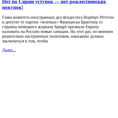
Нет по Сирии уступок — нет рождественских
покупок!
Глава комитета иностранных дел бундестага Норберт Рёттген
и депутат от партии «зеленых» Франциска Брантнер со
страниц немецкого журнала Spiegel призвали Европу
наложить на Россию новые санкции. На этот раз, по мнению
решительно настроенных политиков, наказание должно
заключаться в том, чтобы
Далее...