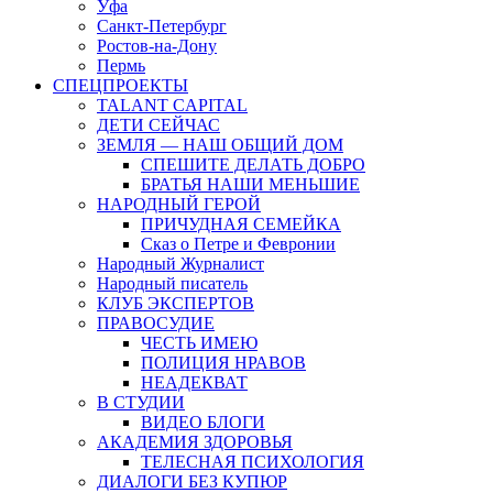
Уфа
Санкт-Петербург
Ростов-на-Дону
Пермь
СПЕЦПРОЕКТЫ
TALANT CAPITAL
ДЕТИ СЕЙЧАС
ЗЕМЛЯ — НАШ ОБЩИЙ ДОМ
СПЕШИТЕ ДЕЛАТЬ ДОБРО
БРАТЬЯ НАШИ МЕНЬШИЕ
НАРОДНЫЙ ГЕРОЙ
ПРИЧУДНАЯ СЕМЕЙКА
Сказ о Петре и Февронии
Народный Журналист
Народный писатель
КЛУБ ЭКСПЕРТОВ
ПРАВОСУДИЕ
ЧЕСТЬ ИМЕЮ
ПОЛИЦИЯ НРАВОВ
НЕАДЕКВАТ
В СТУДИИ
ВИДЕО БЛОГИ
АКАДЕМИЯ ЗДОРОВЬЯ
ТЕЛЕСНАЯ ПСИХОЛОГИЯ
ДИАЛОГИ БЕЗ КУПЮР