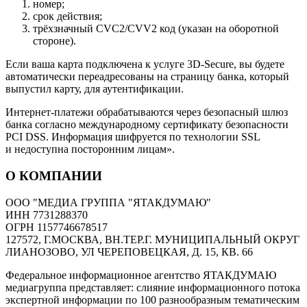
номер;
срок действия;
трёхзначный CVC2/CVV2 код (указан на оборотной
стороне).
Если ваша карта подключена к услуге 3D-Secure, вы будете
автоматически переадресованы на страницу банка, который
выпустил карту, для аутентификации.
Интернет-платежи обрабатываются через безопасный шлюз
банка согласно международному сертификату безопасности
PCI DSS. Информация шифруется по технологии SSL
и недоступна посторонним лицам».
О КОМПАНИИ
ООО "МЕДИА ГРУППА "ЯТАКДУМАЮ"
ИНН 7731288370
ОГРН 1157746678517
127572, Г.МОСКВА, ВН.ТЕР.Г. МУНИЦИПАЛЬНЫЙ ОКРУГ
ЛИАНОЗОВО, УЛ ЧЕРЕПОВЕЦКАЯ, Д. 15, КВ. 66
Федеральное информационное агентство ЯТАКДУМАЮ
медиагруппа представляет: слияние информационного потока
экспертной информации по 100 разнообразным тематическим