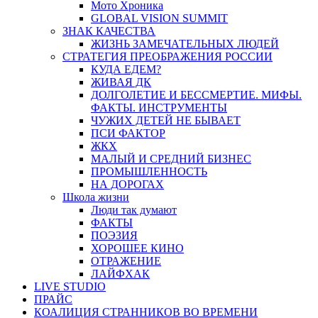
Мото Хроника
GLOBAL VISION SUMMIT
ЗНАК КАЧЕСТВА
ЖИЗНЬ ЗАМЕЧАТЕЛЬНЫХ ЛЮДЕЙ
СТРАТЕГИЯ ПРЕОБРАЖЕНИЯ РОССИИ
КУДА ЕДЕМ?
ЖИВАЯ ДК
ДОЛГОЛЕТИЕ И БЕССМЕРТИЕ. МИФЫ.
ФАКТЫ. ИНСТРУМЕНТЫ
ЧУЖИХ ДЕТЕЙ НЕ БЫВАЕТ
ПСИ ФАКТОР
ЖКХ
МАЛЫЙ И СРЕДНИЙ БИЗНЕС
ПРОМЫШЛЕННОСТЬ
НА ДОРОГАХ
Школа жизни
Люди так думают
ФАКТЫ
ПОЭЗИЯ
ХОРОШЕЕ КИНО
ОТРАЖЕНИЕ
ЛАЙФХАК
LIVE STUDIO
ПРАЙС
КОАЛИЦИЯ СТРАННИКОВ ВО ВРЕМЕНИ