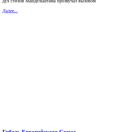
дух стихов Мандельштама прозвучал вызовом
Далее...
Гибель Европейского Союза