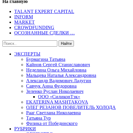
На главную
TALANT EXPERT CAPITAL
INFORM
MARKET
CROWDFUNDING
ОСОЗНАННЫЕ СДЕЛКИ …
ЭКСПЕРТЫ
Бурмагина Татьяна
Кайнов Сергей Станиславович
Неделина Ольга Михайловна
Мальцева Наталья Александровна
Александр Вадимович Ладугин
Савчук Анна Федоровна
Зеленко Руслан Николаевич
ООО «СиликонТэк»
EKATERINA MASHTAKOVA
ОЛЕГ РЕЗАНОВ ПОВЕЛИТЕЛЬ ХОЛОДА
Рааг Светлана Николаевна
Татьяна Тур
Физика от Побединского
РУБРИКИ