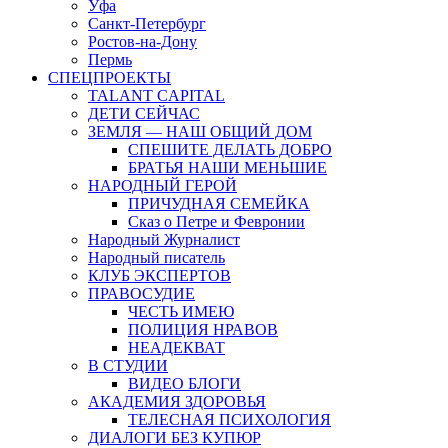
Уфа
Санкт-Петербург
Ростов-на-Дону
Пермь
СПЕЦПРОЕКТЫ
TALANT CAPITAL
ДЕТИ СЕЙЧАС
ЗЕМЛЯ — НАШ ОБЩИЙ ДОМ
СПЕШИТЕ ДЕЛАТЬ ДОБРО
БРАТЬЯ НАШИ МЕНЬШИЕ
НАРОДНЫЙ ГЕРОЙ
ПРИЧУДНАЯ СЕМЕЙКА
Сказ о Петре и Февронии
Народный Журналист
Народный писатель
КЛУБ ЭКСПЕРТОВ
ПРАВОСУДИЕ
ЧЕСТЬ ИМЕЮ
ПОЛИЦИЯ НРАВОВ
НЕАДЕКВАТ
В СТУДИИ
ВИДЕО БЛОГИ
АКАДЕМИЯ ЗДОРОВЬЯ
ТЕЛЕСНАЯ ПСИХОЛОГИЯ
ДИАЛОГИ БЕЗ КУПЮР