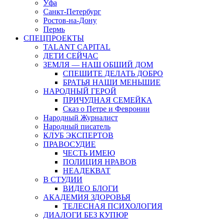
Уфа
Санкт-Петербург
Ростов-на-Дону
Пермь
СПЕЦПРОЕКТЫ
TALANT CAPITAL
ДЕТИ СЕЙЧАС
ЗЕМЛЯ — НАШ ОБЩИЙ ДОМ
СПЕШИТЕ ДЕЛАТЬ ДОБРО
БРАТЬЯ НАШИ МЕНЬШИЕ
НАРОДНЫЙ ГЕРОЙ
ПРИЧУДНАЯ СЕМЕЙКА
Сказ о Петре и Февронии
Народный Журналист
Народный писатель
КЛУБ ЭКСПЕРТОВ
ПРАВОСУДИЕ
ЧЕСТЬ ИМЕЮ
ПОЛИЦИЯ НРАВОВ
НЕАДЕКВАТ
В СТУДИИ
ВИДЕО БЛОГИ
АКАДЕМИЯ ЗДОРОВЬЯ
ТЕЛЕСНАЯ ПСИХОЛОГИЯ
ДИАЛОГИ БЕЗ КУПЮР