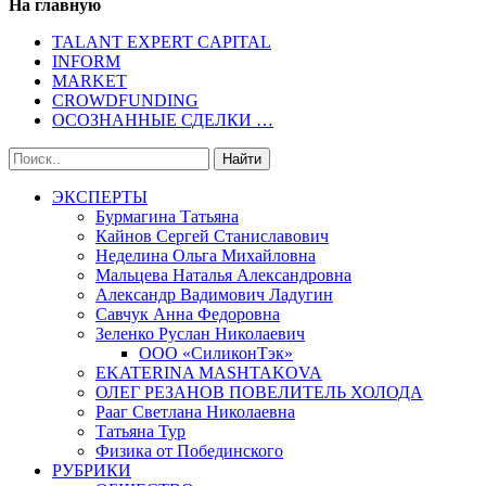
На главную
TALANT EXPERT CAPITAL
INFORM
MARKET
CROWDFUNDING
ОСОЗНАННЫЕ СДЕЛКИ …
ЭКСПЕРТЫ
Бурмагина Татьяна
Кайнов Сергей Станиславович
Неделина Ольга Михайловна
Мальцева Наталья Александровна
Александр Вадимович Ладугин
Савчук Анна Федоровна
Зеленко Руслан Николаевич
ООО «СиликонТэк»
EKATERINA MASHTAKOVA
ОЛЕГ РЕЗАНОВ ПОВЕЛИТЕЛЬ ХОЛОДА
Рааг Светлана Николаевна
Татьяна Тур
Физика от Побединского
РУБРИКИ