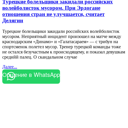
Турецкие болельщики закидали российских
волейболисток мусором. При Эрдогане
отношения стран не улучшается, считает
Делягин
Турецкие болельщики закидали российских волейболисток
мусором. Неприятный инцидент произошел на матче между
краснодарским «Динамо» и «Галатасараем» — с трибун на
спортсменок полетел мусор. Тренер турецкой команды тоже
не остался безучастным к происходящему, и показал девушкам
среднйй палец. О скандальном случае
Далее...
Общение в WhatsApp