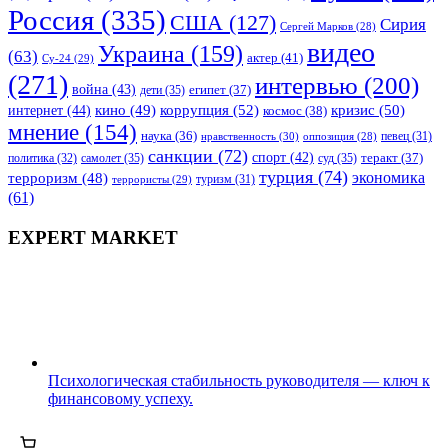
Россия
(335)
США
(127)
Сирия
Сергей Марков
(28)
видео
Украина
(159)
(63)
актер
(41)
Су-24
(29)
(271)
интервью
(200)
война
(43)
дети
(35)
египет
(37)
коррупция
(52)
кино
(49)
кризис
(50)
интернет
(44)
космос
(38)
мнение
(154)
наука
(36)
нравственность
(30)
певец
(31)
оппозиция
(28)
санкции
(72)
спорт
(42)
самолет
(35)
суд
(35)
теракт
(37)
политика
(32)
турция
(74)
экономика
терроризм
(48)
террористы
(29)
туризм
(31)
(61)
EXPERT MARKET
Психологическая стабильность руководителя — ключ к
финансовому успеху.