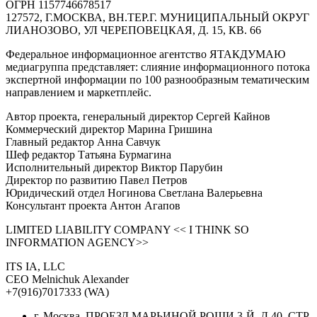
ОГРН 1157746678517
127572, Г.МОСКВА, ВН.ТЕР.Г. МУНИЦИПАЛЬНЫЙ ОКРУГ
ЛИАНОЗОВО, УЛ ЧЕРЕПОВЕЦКАЯ, Д. 15, КВ. 66
Федеральное информационное агентство ЯТАКДУМАЮ
медиагруппа представляет: слияние информационного потока
экспертной информации по 100 разнообразным тематическим
направлением и маркетплейс.
Автор проекта, генеральный директор Сергей Кайнов
Коммерческий директор Марина Гришина
Главный редактор Анна Савчук
Шеф редактор Татьяна Бурмагина
Исполнительный директор Виктор Парубин
Директор по развитию Павел Петров
Юридический отдел Ногинова Светлана Валерьевна
Консультант проекта Антон Агапов
LIMITED LIABILITY COMPANY << I THINK SO
INFORMATION AGENCY>>
ITS IA, LLC
CEO Melnichuk Alexander
+7(916)7017333 (WA)
г. Москва, ПРОЕЗД МАРЬИНОЙ РОЩИ 3-Й, Д 40, СТР