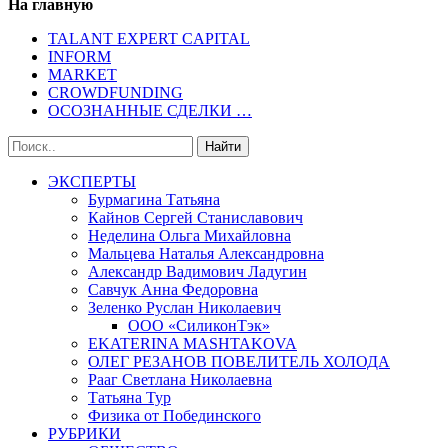
На главную
TALANT EXPERT CAPITAL
INFORM
MARKET
CROWDFUNDING
ОСОЗНАННЫЕ СДЕЛКИ …
ЭКСПЕРТЫ
Бурмагина Татьяна
Кайнов Сергей Станиславович
Неделина Ольга Михайловна
Мальцева Наталья Александровна
Александр Вадимович Ладугин
Савчук Анна Федоровна
Зеленко Руслан Николаевич
ООО «СиликонТэк»
EKATERINA MASHTAKOVA
ОЛЕГ РЕЗАНОВ ПОВЕЛИТЕЛЬ ХОЛОДА
Рааг Светлана Николаевна
Татьяна Тур
Физика от Побединского
РУБРИКИ