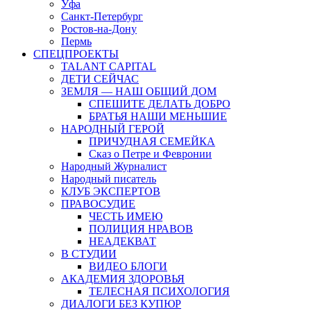
Уфа
Санкт-Петербург
Ростов-на-Дону
Пермь
СПЕЦПРОЕКТЫ
TALANT CAPITAL
ДЕТИ СЕЙЧАС
ЗЕМЛЯ — НАШ ОБЩИЙ ДОМ
СПЕШИТЕ ДЕЛАТЬ ДОБРО
БРАТЬЯ НАШИ МЕНЬШИЕ
НАРОДНЫЙ ГЕРОЙ
ПРИЧУДНАЯ СЕМЕЙКА
Сказ о Петре и Февронии
Народный Журналист
Народный писатель
КЛУБ ЭКСПЕРТОВ
ПРАВОСУДИЕ
ЧЕСТЬ ИМЕЮ
ПОЛИЦИЯ НРАВОВ
НЕАДЕКВАТ
В СТУДИИ
ВИДЕО БЛОГИ
АКАДЕМИЯ ЗДОРОВЬЯ
ТЕЛЕСНАЯ ПСИХОЛОГИЯ
ДИАЛОГИ БЕЗ КУПЮР