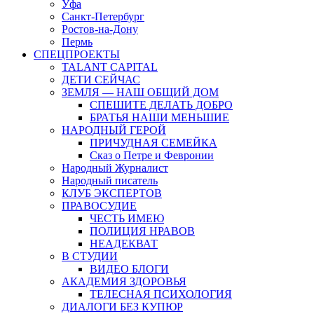
Уфа
Санкт-Петербург
Ростов-на-Дону
Пермь
СПЕЦПРОЕКТЫ
TALANT CAPITAL
ДЕТИ СЕЙЧАС
ЗЕМЛЯ — НАШ ОБЩИЙ ДОМ
СПЕШИТЕ ДЕЛАТЬ ДОБРО
БРАТЬЯ НАШИ МЕНЬШИЕ
НАРОДНЫЙ ГЕРОЙ
ПРИЧУДНАЯ СЕМЕЙКА
Сказ о Петре и Февронии
Народный Журналист
Народный писатель
КЛУБ ЭКСПЕРТОВ
ПРАВОСУДИЕ
ЧЕСТЬ ИМЕЮ
ПОЛИЦИЯ НРАВОВ
НЕАДЕКВАТ
В СТУДИИ
ВИДЕО БЛОГИ
АКАДЕМИЯ ЗДОРОВЬЯ
ТЕЛЕСНАЯ ПСИХОЛОГИЯ
ДИАЛОГИ БЕЗ КУПЮР