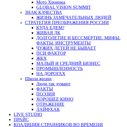
Мото Хроника
GLOBAL VISION SUMMIT
ЗНАК КАЧЕСТВА
ЖИЗНЬ ЗАМЕЧАТЕЛЬНЫХ ЛЮДЕЙ
СТРАТЕГИЯ ПРЕОБРАЖЕНИЯ РОССИИ
КУДА ЕДЕМ?
ЖИВАЯ ДК
ДОЛГОЛЕТИЕ И БЕССМЕРТИЕ. МИФЫ.
ФАКТЫ. ИНСТРУМЕНТЫ
ЧУЖИХ ДЕТЕЙ НЕ БЫВАЕТ
ПСИ ФАКТОР
ЖКХ
МАЛЫЙ И СРЕДНИЙ БИЗНЕС
ПРОМЫШЛЕННОСТЬ
НА ДОРОГАХ
Школа жизни
Люди так думают
ФАКТЫ
ПОЭЗИЯ
ХОРОШЕЕ КИНО
ОТРАЖЕНИЕ
ЛАЙФХАК
LIVE STUDIO
ПРАЙС
КОАЛИЦИЯ СТРАННИКОВ ВО ВРЕМЕНИ