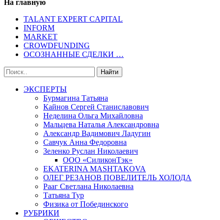
На главную
TALANT EXPERT CAPITAL
INFORM
MARKET
CROWDFUNDING
ОСОЗНАННЫЕ СДЕЛКИ …
ЭКСПЕРТЫ
Бурмагина Татьяна
Кайнов Сергей Станиславович
Неделина Ольга Михайловна
Мальцева Наталья Александровна
Александр Вадимович Ладугин
Савчук Анна Федоровна
Зеленко Руслан Николаевич
ООО «СиликонТэк»
EKATERINA MASHTAKOVA
ОЛЕГ РЕЗАНОВ ПОВЕЛИТЕЛЬ ХОЛОДА
Рааг Светлана Николаевна
Татьяна Тур
Физика от Побединского
РУБРИКИ