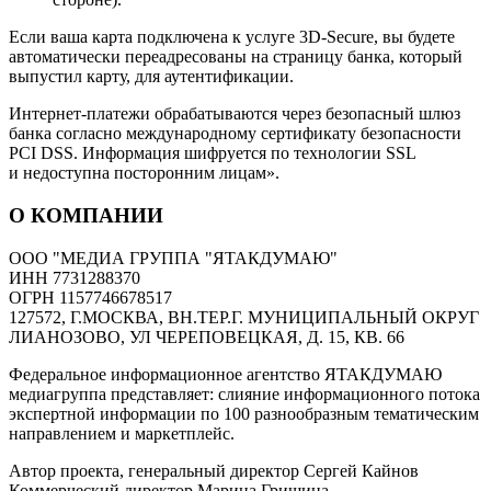
Если ваша карта подключена к услуге 3D-Secure, вы будете
автоматически переадресованы на страницу банка, который
выпустил карту, для аутентификации.
Интернет-платежи обрабатываются через безопасный шлюз
банка согласно международному сертификату безопасности
PCI DSS. Информация шифруется по технологии SSL
и недоступна посторонним лицам».
О КОМПАНИИ
ООО "МЕДИА ГРУППА "ЯТАКДУМАЮ"
ИНН 7731288370
ОГРН 1157746678517
127572, Г.МОСКВА, ВН.ТЕР.Г. МУНИЦИПАЛЬНЫЙ ОКРУГ
ЛИАНОЗОВО, УЛ ЧЕРЕПОВЕЦКАЯ, Д. 15, КВ. 66
Федеральное информационное агентство ЯТАКДУМАЮ
медиагруппа представляет: слияние информационного потока
экспертной информации по 100 разнообразным тематическим
направлением и маркетплейс.
Автор проекта, генеральный директор Сергей Кайнов
Коммерческий директор Марина Гришина