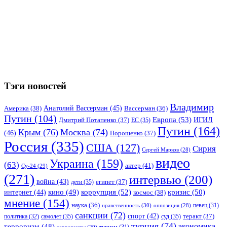
Тэги новостей
Владимир
Анатолий Вассерман
(45)
Америка
(38)
Вассерман
(36)
Путин
(104)
Европа
(53)
ИГИЛ
Дмитрий Потапенко
(37)
ЕС
(35)
Путин
(164)
Крым
(76)
Москва
(74)
(46)
Порошенко
(37)
Россия
(335)
США
(127)
Сирия
Сергей Марков
(28)
видео
Украина
(159)
(63)
актер
(41)
Су-24
(29)
(271)
интервью
(200)
война
(43)
дети
(35)
египет
(37)
коррупция
(52)
кино
(49)
кризис
(50)
интернет
(44)
космос
(38)
мнение
(154)
наука
(36)
нравственность
(30)
певец
(31)
оппозиция
(28)
санкции
(72)
спорт
(42)
самолет
(35)
суд
(35)
теракт
(37)
политика
(32)
турция
(74)
экономика
терроризм
(48)