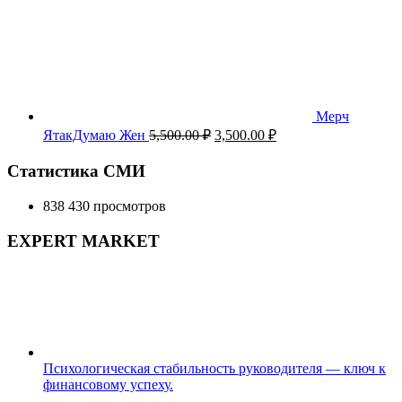
Мерч
Первоначальная
Текущая
ЯтакДумаю Жен
5,500.00
₽
3,500.00
₽
цена
цена:
составляла
3,500.00 ₽.
Статистика СМИ
5,500.00 ₽.
838 430 просмотров
EXPERT MARKET
Психологическая стабильность руководителя — ключ к
финансовому успеху.