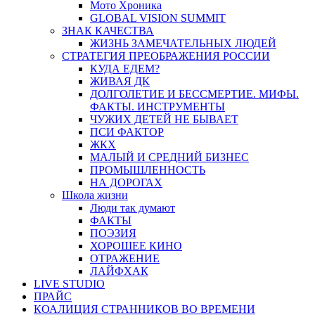
Мото Хроника
GLOBAL VISION SUMMIT
ЗНАК КАЧЕСТВА
ЖИЗНЬ ЗАМЕЧАТЕЛЬНЫХ ЛЮДЕЙ
СТРАТЕГИЯ ПРЕОБРАЖЕНИЯ РОССИИ
КУДА ЕДЕМ?
ЖИВАЯ ДК
ДОЛГОЛЕТИЕ И БЕССМЕРТИЕ. МИФЫ.
ФАКТЫ. ИНСТРУМЕНТЫ
ЧУЖИХ ДЕТЕЙ НЕ БЫВАЕТ
ПСИ ФАКТОР
ЖКХ
МАЛЫЙ И СРЕДНИЙ БИЗНЕС
ПРОМЫШЛЕННОСТЬ
НА ДОРОГАХ
Школа жизни
Люди так думают
ФАКТЫ
ПОЭЗИЯ
ХОРОШЕЕ КИНО
ОТРАЖЕНИЕ
ЛАЙФХАК
LIVE STUDIO
ПРАЙС
КОАЛИЦИЯ СТРАННИКОВ ВО ВРЕМЕНИ