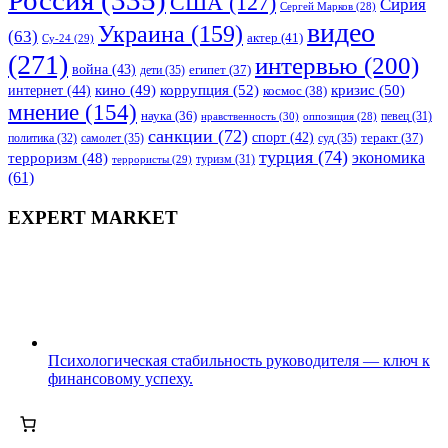
Россия
(335)
США
(127)
Сирия
Сергей Марков
(28)
видео
Украина
(159)
(63)
актер
(41)
Су-24
(29)
(271)
интервью
(200)
война
(43)
дети
(35)
египет
(37)
коррупция
(52)
кино
(49)
кризис
(50)
интернет
(44)
космос
(38)
мнение
(154)
наука
(36)
нравственность
(30)
певец
(31)
оппозиция
(28)
санкции
(72)
спорт
(42)
самолет
(35)
суд
(35)
теракт
(37)
политика
(32)
турция
(74)
экономика
терроризм
(48)
террористы
(29)
туризм
(31)
(61)
EXPERT MARKET
Психологическая стабильность руководителя — ключ к
финансовому успеху.