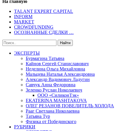
На главную
TALANT EXPERT CAPITAL
INFORM
MARKET
CROWDFUNDING
ОСОЗНАННЫЕ СДЕЛКИ …
ЭКСПЕРТЫ
Бурмагина Татьяна
Кайнов Сергей Станиславович
Неделина Ольга Михайловна
Мальцева Наталья Александровна
Александр Вадимович Ладугин
Савчук Анна Федоровна
Зеленко Руслан Николаевич
ООО «СиликонТэк»
EKATERINA MASHTAKOVA
ОЛЕГ РЕЗАНОВ ПОВЕЛИТЕЛЬ ХОЛОДА
Рааг Светлана Николаевна
Татьяна Тур
Физика от Побединского
РУБРИКИ