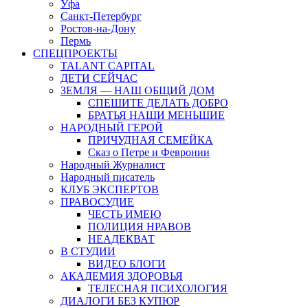
Уфа
Санкт-Петербург
Ростов-на-Дону
Пермь
СПЕЦПРОЕКТЫ
TALANT CAPITAL
ДЕТИ СЕЙЧАС
ЗЕМЛЯ — НАШ ОБЩИЙ ДОМ
СПЕШИТЕ ДЕЛАТЬ ДОБРО
БРАТЬЯ НАШИ МЕНЬШИЕ
НАРОДНЫЙ ГЕРОЙ
ПРИЧУДНАЯ СЕМЕЙКА
Сказ о Петре и Февронии
Народный Журналист
Народный писатель
КЛУБ ЭКСПЕРТОВ
ПРАВОСУДИЕ
ЧЕСТЬ ИМЕЮ
ПОЛИЦИЯ НРАВОВ
НЕАДЕКВАТ
В СТУДИИ
ВИДЕО БЛОГИ
АКАДЕМИЯ ЗДОРОВЬЯ
ТЕЛЕСНАЯ ПСИХОЛОГИЯ
ДИАЛОГИ БЕЗ КУПЮР