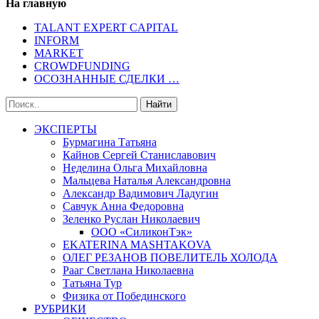
На главную
TALANT EXPERT CAPITAL
INFORM
MARKET
CROWDFUNDING
ОСОЗНАННЫЕ СДЕЛКИ …
ЭКСПЕРТЫ
Бурмагина Татьяна
Кайнов Сергей Станиславович
Неделина Ольга Михайловна
Мальцева Наталья Александровна
Александр Вадимович Ладугин
Савчук Анна Федоровна
Зеленко Руслан Николаевич
ООО «СиликонТэк»
EKATERINA MASHTAKOVA
ОЛЕГ РЕЗАНОВ ПОВЕЛИТЕЛЬ ХОЛОДА
Рааг Светлана Николаевна
Татьяна Тур
Физика от Побединского
РУБРИКИ