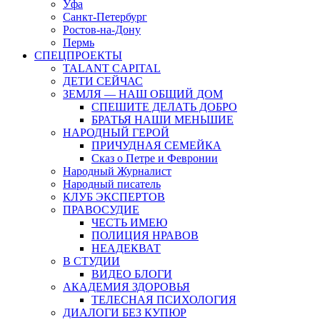
Уфа
Санкт-Петербург
Ростов-на-Дону
Пермь
СПЕЦПРОЕКТЫ
TALANT CAPITAL
ДЕТИ СЕЙЧАС
ЗЕМЛЯ — НАШ ОБЩИЙ ДОМ
СПЕШИТЕ ДЕЛАТЬ ДОБРО
БРАТЬЯ НАШИ МЕНЬШИЕ
НАРОДНЫЙ ГЕРОЙ
ПРИЧУДНАЯ СЕМЕЙКА
Сказ о Петре и Февронии
Народный Журналист
Народный писатель
КЛУБ ЭКСПЕРТОВ
ПРАВОСУДИЕ
ЧЕСТЬ ИМЕЮ
ПОЛИЦИЯ НРАВОВ
НЕАДЕКВАТ
В СТУДИИ
ВИДЕО БЛОГИ
АКАДЕМИЯ ЗДОРОВЬЯ
ТЕЛЕСНАЯ ПСИХОЛОГИЯ
ДИАЛОГИ БЕЗ КУПЮР