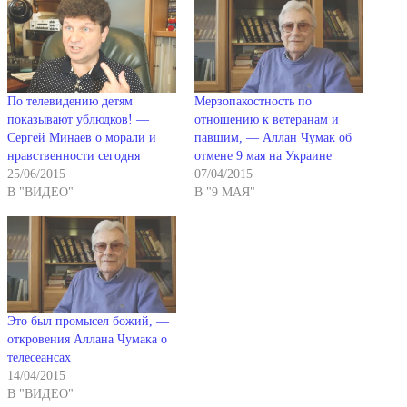
По телевидению детям
Мерзопакостность по
показывают ублюдков! —
отношению к ветеранам и
Сергей Минаев о морали и
павшим, — Аллан Чумак об
нравственности сегодня
отмене 9 мая на Украине
25/06/2015
07/04/2015
В "ВИДЕО"
В "9 МАЯ"
Это был промысел божий, —
откровения Аллана Чумака о
телесеансах
14/04/2015
В "ВИДЕО"