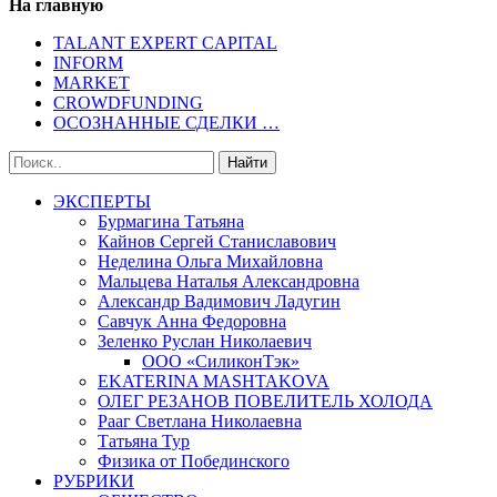
На главную
TALANT EXPERT CAPITAL
INFORM
MARKET
CROWDFUNDING
ОСОЗНАННЫЕ СДЕЛКИ …
ЭКСПЕРТЫ
Бурмагина Татьяна
Кайнов Сергей Станиславович
Неделина Ольга Михайловна
Мальцева Наталья Александровна
Александр Вадимович Ладугин
Савчук Анна Федоровна
Зеленко Руслан Николаевич
ООО «СиликонТэк»
EKATERINA MASHTAKOVA
ОЛЕГ РЕЗАНОВ ПОВЕЛИТЕЛЬ ХОЛОДА
Рааг Светлана Николаевна
Татьяна Тур
Физика от Побединского
РУБРИКИ