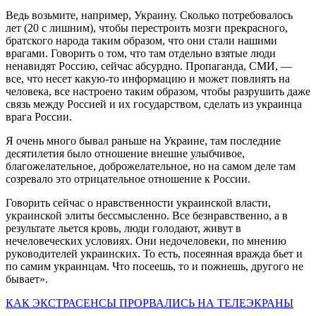
Ведь возьмите, например, Украину. Сколько потребовалось
лет (20 с лишним), чтобы перестроить мозги прекрасного,
братского народа таким образом, что они стали нашими
врагами. Говорить о том, что там отдельно взятые люди
ненавидят Россию, сейчас абсурдно. Пропаганда, СМИ, —
все, что несет какую-то информацию и может повлиять на
человека, все настроено таким образом, чтобы разрушить даже
связь между Россией и их государством, сделать из украинца
врага России.
Я очень много бывал раньше на Украине, там последние
десятилетия было отношение внешне улыбчивое,
благожелательное, доброжелательное, но на самом деле там
созревало это отрицательное отношение к России.
Говорить сейчас о нравственности украинской власти,
украинской элиты бессмысленно. Все безнравственно, а в
результате льется кровь, люди голодают, живут в
нечеловеческих условиях. Они недочеловеки, по мнению
руководителей украинских. То есть, посеянная вражда бьет и
по самим украинцам. Что посеешь, то и пожнешь, другого не
бывает».
КАК ЭКСТРАСЕНСЫ ПРОРВАЛИСЬ НА ТЕЛЕЭКРАНЫ