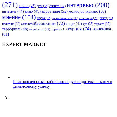
(271)
интервью
(200)
война
(43)
дети
(35)
египет
(37)
коррупция
(52)
кино
(49)
кризис
(50)
интернет
(44)
космос
(38)
мнение
(154)
наука
(36)
нравственность
(30)
певец
(31)
оппозиция
(28)
санкции
(72)
спорт
(42)
самолет
(35)
суд
(35)
теракт
(37)
политика
(32)
турция
(74)
экономика
терроризм
(48)
террористы
(29)
туризм
(31)
(61)
EXPERT MARKET
Психологическая стабильность руководителя — ключ к
финансовому успеху.