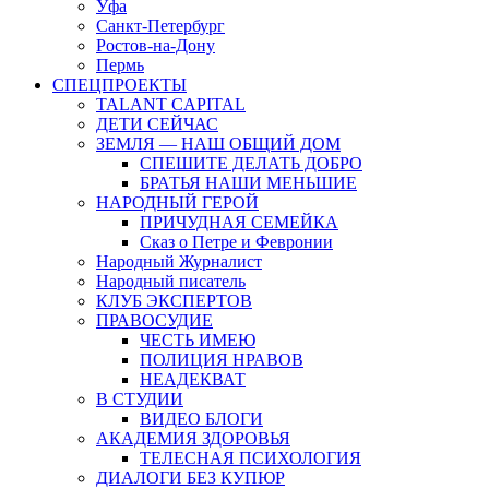
Уфа
Санкт-Петербург
Ростов-на-Дону
Пермь
СПЕЦПРОЕКТЫ
TALANT CAPITAL
ДЕТИ СЕЙЧАС
ЗЕМЛЯ — НАШ ОБЩИЙ ДОМ
СПЕШИТЕ ДЕЛАТЬ ДОБРО
БРАТЬЯ НАШИ МЕНЬШИЕ
НАРОДНЫЙ ГЕРОЙ
ПРИЧУДНАЯ СЕМЕЙКА
Сказ о Петре и Февронии
Народный Журналист
Народный писатель
КЛУБ ЭКСПЕРТОВ
ПРАВОСУДИЕ
ЧЕСТЬ ИМЕЮ
ПОЛИЦИЯ НРАВОВ
НЕАДЕКВАТ
В СТУДИИ
ВИДЕО БЛОГИ
АКАДЕМИЯ ЗДОРОВЬЯ
ТЕЛЕСНАЯ ПСИХОЛОГИЯ
ДИАЛОГИ БЕЗ КУПЮР