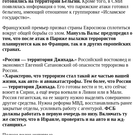
готовились на территории Бельгии.
Кроме того, в СМИ
появлялась информация о том, что парижские атаки готовил
бельгиец, имеющий отношение к группировке «Исламское
государство».
Французский премьер призвал страны Евросоюза сплотиться
вокруг общей борьбы со злом.
Мануэль Вальс предупредил о
том, что после атак в Париже вылазки террористов
планируются как во Франции, так и в других европейских
странах.
«Россия — территория Джихада.
» Российский востоковед и
экономист Евгений Сатановский об опасности терроризма в
России.
«
Характерно, что терроризм стал такой же частью нашей
жизни, как авто- и авиакатастрофы. Тем более, что Россия
— территория Джихада.
Его готовы вести и те, кто сейчас
воюет в Сирии, а ещё вчера воевали в Ливии или в Мали.
Россия гигантская, на ее защиту нужно выделять совершенно
другие средства. Нужна реформа МВД, восстанавливать ранее
закрытые отделы, усиливать работу с агентурой.
ФСБ
должны работать в первую очередь по низу. Включать ту
же систему, что в Израиле, проверять и на авто и на жд-
станциях.»
Полное видео интервью