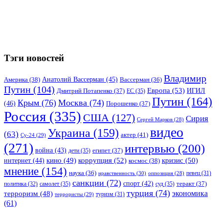
Тэги новостей
Владимир
Анатолий Вассерман
(45)
Америка
(38)
Вассерман
(36)
Путин
(104)
Европа
(53)
ИГИЛ
Дмитрий Потапенко
(37)
ЕС
(35)
Путин
(164)
Крым
(76)
Москва
(74)
(46)
Порошенко
(37)
Россия
(335)
США
(127)
Сирия
Сергей Марков
(28)
видео
Украина
(159)
(63)
актер
(41)
Су-24
(29)
(271)
интервью
(200)
война
(43)
дети
(35)
египет
(37)
коррупция
(52)
кино
(49)
кризис
(50)
интернет
(44)
космос
(38)
мнение
(154)
наука
(36)
нравственность
(30)
певец
(31)
оппозиция
(28)
санкции
(72)
спорт
(42)
самолет
(35)
суд
(35)
теракт
(37)
политика
(32)
турция
(74)
экономика
терроризм
(48)
террористы
(29)
туризм
(31)
(61)