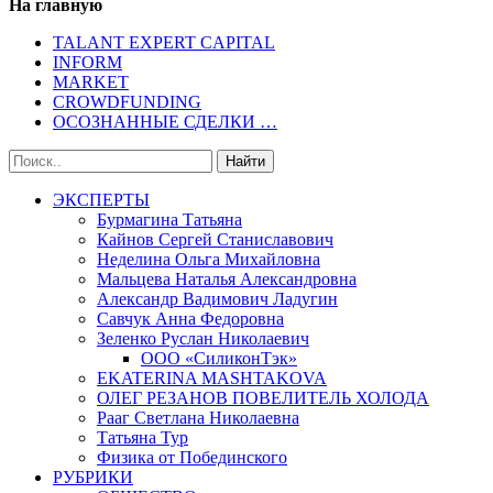
На главную
TALANT EXPERT CAPITAL
INFORM
MARKET
CROWDFUNDING
ОСОЗНАННЫЕ СДЕЛКИ …
ЭКСПЕРТЫ
Бурмагина Татьяна
Кайнов Сергей Станиславович
Неделина Ольга Михайловна
Мальцева Наталья Александровна
Александр Вадимович Ладугин
Савчук Анна Федоровна
Зеленко Руслан Николаевич
ООО «СиликонТэк»
EKATERINA MASHTAKOVA
ОЛЕГ РЕЗАНОВ ПОВЕЛИТЕЛЬ ХОЛОДА
Рааг Светлана Николаевна
Татьяна Тур
Физика от Побединского
РУБРИКИ