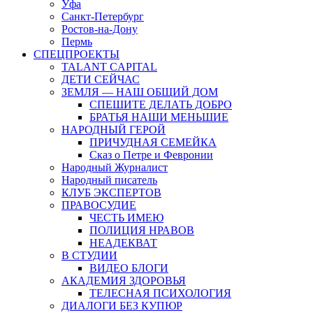
Уфа
Санкт-Петербург
Ростов-на-Дону
Пермь
СПЕЦПРОЕКТЫ
TALANT CAPITAL
ДЕТИ СЕЙЧАС
ЗЕМЛЯ — НАШ ОБЩИЙ ДОМ
СПЕШИТЕ ДЕЛАТЬ ДОБРО
БРАТЬЯ НАШИ МЕНЬШИЕ
НАРОДНЫЙ ГЕРОЙ
ПРИЧУДНАЯ СЕМЕЙКА
Сказ о Петре и Февронии
Народный Журналист
Народный писатель
КЛУБ ЭКСПЕРТОВ
ПРАВОСУДИЕ
ЧЕСТЬ ИМЕЮ
ПОЛИЦИЯ НРАВОВ
НЕАДЕКВАТ
В СТУДИИ
ВИДЕО БЛОГИ
АКАДЕМИЯ ЗДОРОВЬЯ
ТЕЛЕСНАЯ ПСИХОЛОГИЯ
ДИАЛОГИ БЕЗ КУПЮР