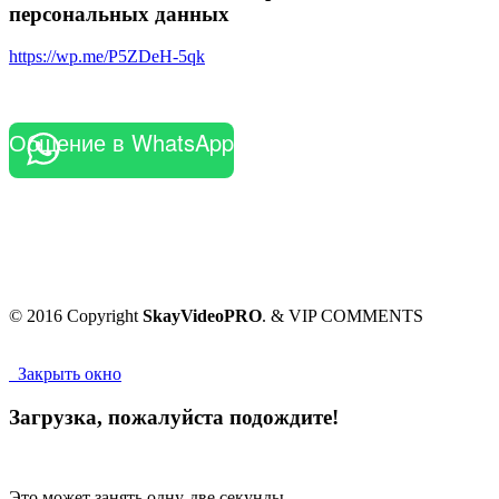
персональных данных
https://wp.me/P5ZDeH-5qk
Общение в WhatsApp
© 2016 Copyright
SkayVideoPRO
. & VIP COMMENTS
Закрыть окно
Загрузка, пожалуйста подождите!
Это может занять одну-две секунды.