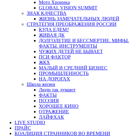
Мото Хроника
GLOBAL VISION SUMMIT
ЗНАК КАЧЕСТВА
ЖИЗНЬ ЗАМЕЧАТЕЛЬНЫХ ЛЮДЕЙ
СТРАТЕГИЯ ПРЕОБРАЖЕНИЯ РОССИИ
КУДА ЕДЕМ?
ЖИВАЯ ДК
ДОЛГОЛЕТИЕ И БЕССМЕРТИЕ. МИФЫ.
ФАКТЫ. ИНСТРУМЕНТЫ
ЧУЖИХ ДЕТЕЙ НЕ БЫВАЕТ
ПСИ ФАКТОР
ЖКХ
МАЛЫЙ И СРЕДНИЙ БИЗНЕС
ПРОМЫШЛЕННОСТЬ
НА ДОРОГАХ
Школа жизни
Люди так думают
ФАКТЫ
ПОЭЗИЯ
ХОРОШЕЕ КИНО
ОТРАЖЕНИЕ
ЛАЙФХАК
LIVE STUDIO
ПРАЙС
КОАЛИЦИЯ СТРАННИКОВ ВО ВРЕМЕНИ