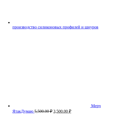
производство силиконовых профилей и шнуров
Мерч
Первоначальная
Текущая
ЯтакДумаю
5,500.00
₽
3,500.00
₽
цена
цена: