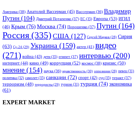
Владимир
Анатолий Вассерман
(45)
Америка
(38)
Вассерман
(36)
Путин
(104)
Европа
(53)
ИГИЛ
Дмитрий Потапенко
(37)
ЕС
(35)
Путин
(164)
Крым
(76)
Москва
(74)
(46)
Порошенко
(37)
Россия
(335)
США
(127)
Сирия
Сергей Марков
(28)
видео
Украина
(159)
(63)
актер
(41)
Су-24
(29)
(271)
интервью
(200)
война
(43)
дети
(35)
египет
(37)
коррупция
(52)
кино
(49)
кризис
(50)
интернет
(44)
космос
(38)
мнение
(154)
наука
(36)
нравственность
(30)
певец
(31)
оппозиция
(28)
санкции
(72)
спорт
(42)
самолет
(35)
суд
(35)
теракт
(37)
политика
(32)
турция
(74)
экономика
терроризм
(48)
террористы
(29)
туризм
(31)
(61)
EXPERT MARKET