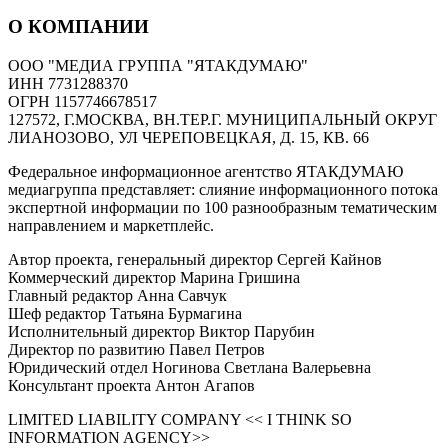
О КОМПАНИИ
ООО "МЕДИА ГРУППА "ЯТАКДУМАЮ"
ИНН 7731288370
ОГРН 1157746678517
127572, Г.МОСКВА, ВН.ТЕР.Г. МУНИЦИПАЛЬНЫЙ ОКРУГ
ЛИАНОЗОВО, УЛ ЧЕРЕПОВЕЦКАЯ, Д. 15, КВ. 66
Федеральное информационное агентство ЯТАКДУМАЮ
медиагруппа представляет: слияние информационного потока
экспертной информации по 100 разнообразным тематическим
направлением и маркетплейс.
Автор проекта, генеральный директор Сергей Кайнов
Коммерческий директор Марина Гришина
Главный редактор Анна Савчук
Шеф редактор Татьяна Бурмагина
Исполнительный директор Виктор Парубин
Директор по развитию Павел Петров
Юридический отдел Ногинова Светлана Валерьевна
Консультант проекта Антон Агапов
LIMITED LIABILITY COMPANY << I THINK SO
INFORMATION AGENCY>>