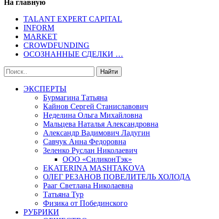
На главную
TALANT EXPERT CAPITAL
INFORM
MARKET
CROWDFUNDING
ОСОЗНАННЫЕ СДЕЛКИ …
ЭКСПЕРТЫ
Бурмагина Татьяна
Кайнов Сергей Станиславович
Неделина Ольга Михайловна
Мальцева Наталья Александровна
Александр Вадимович Ладугин
Савчук Анна Федоровна
Зеленко Руслан Николаевич
ООО «СиликонТэк»
EKATERINA MASHTAKOVA
ОЛЕГ РЕЗАНОВ ПОВЕЛИТЕЛЬ ХОЛОДА
Рааг Светлана Николаевна
Татьяна Тур
Физика от Побединского
РУБРИКИ