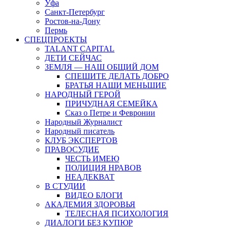
Уфа
Санкт-Петербург
Ростов-на-Дону
Пермь
СПЕЦПРОЕКТЫ
TALANT CAPITAL
ДЕТИ СЕЙЧАС
ЗЕМЛЯ — НАШ ОБЩИЙ ДОМ
СПЕШИТЕ ДЕЛАТЬ ДОБРО
БРАТЬЯ НАШИ МЕНЬШИЕ
НАРОДНЫЙ ГЕРОЙ
ПРИЧУДНАЯ СЕМЕЙКА
Сказ о Петре и Февронии
Народный Журналист
Народный писатель
КЛУБ ЭКСПЕРТОВ
ПРАВОСУДИЕ
ЧЕСТЬ ИМЕЮ
ПОЛИЦИЯ НРАВОВ
НЕАДЕКВАТ
В СТУДИИ
ВИДЕО БЛОГИ
АКАДЕМИЯ ЗДОРОВЬЯ
ТЕЛЕСНАЯ ПСИХОЛОГИЯ
ДИАЛОГИ БЕЗ КУПЮР