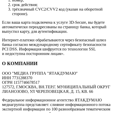
номер;
срок действия;
трёхзначный CVC2/CVV2 код (указан на оборотной
стороне).
Если ваша карта подключена к услуге 3D-Secure, вы будете
автоматически переадресованы на страницу банка, который
выпустил карту, для аутентификации.
Интернет-платежи обрабатываются через безопасный шлюз
банка согласно международному сертификату безопасности
PCI DSS. Информация шифруется по технологии SSL
и недоступна посторонним лицам».
О КОМПАНИИ
ООО "МЕДИА ГРУППА "ЯТАКДУМАЮ"
ИНН 7731288370
ОГРН 1157746678517
127572, Г.МОСКВА, ВН.ТЕР.Г. МУНИЦИПАЛЬНЫЙ ОКРУГ
ЛИАНОЗОВО, УЛ ЧЕРЕПОВЕЦКАЯ, Д. 15, КВ. 66
Федеральное информационное агентство ЯТАКДУМАЮ
медиагруппа представляет: слияние информационного потока
экспертной информации по 100 разнообразным тематическим