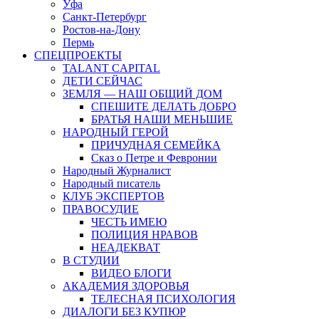
Уфа
Санкт-Петербург
Ростов-на-Дону
Пермь
СПЕЦПРОЕКТЫ
TALANT CAPITAL
ДЕТИ СЕЙЧАС
ЗЕМЛЯ — НАШ ОБЩИЙ ДОМ
СПЕШИТЕ ДЕЛАТЬ ДОБРО
БРАТЬЯ НАШИ МЕНЬШИЕ
НАРОДНЫЙ ГЕРОЙ
ПРИЧУДНАЯ СЕМЕЙКА
Сказ о Петре и Февронии
Народный Журналист
Народный писатель
КЛУБ ЭКСПЕРТОВ
ПРАВОСУДИЕ
ЧЕСТЬ ИМЕЮ
ПОЛИЦИЯ НРАВОВ
НЕАДЕКВАТ
В СТУДИИ
ВИДЕО БЛОГИ
АКАДЕМИЯ ЗДОРОВЬЯ
ТЕЛЕСНАЯ ПСИХОЛОГИЯ
ДИАЛОГИ БЕЗ КУПЮР