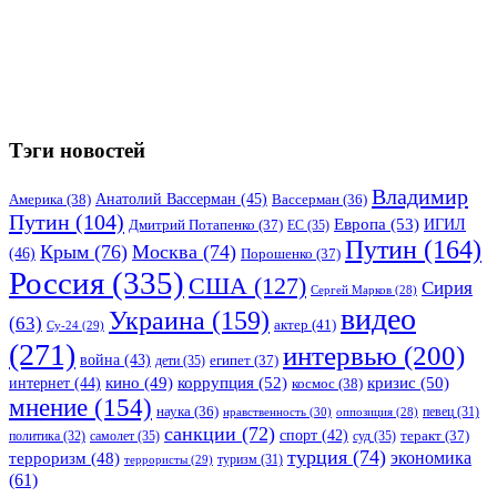
Тэги новостей
Владимир
Анатолий Вассерман
(45)
Америка
(38)
Вассерман
(36)
Путин
(104)
Европа
(53)
ИГИЛ
Дмитрий Потапенко
(37)
ЕС
(35)
Путин
(164)
Крым
(76)
Москва
(74)
(46)
Порошенко
(37)
Россия
(335)
США
(127)
Сирия
Сергей Марков
(28)
видео
Украина
(159)
(63)
актер
(41)
Су-24
(29)
(271)
интервью
(200)
война
(43)
дети
(35)
египет
(37)
коррупция
(52)
кино
(49)
кризис
(50)
интернет
(44)
космос
(38)
мнение
(154)
наука
(36)
нравственность
(30)
певец
(31)
оппозиция
(28)
санкции
(72)
спорт
(42)
самолет
(35)
суд
(35)
теракт
(37)
политика
(32)
турция
(74)
экономика
терроризм
(48)
террористы
(29)
туризм
(31)
(61)