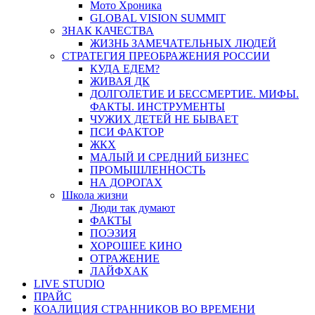
Мото Хроника
GLOBAL VISION SUMMIT
ЗНАК КАЧЕСТВА
ЖИЗНЬ ЗАМЕЧАТЕЛЬНЫХ ЛЮДЕЙ
СТРАТЕГИЯ ПРЕОБРАЖЕНИЯ РОССИИ
КУДА ЕДЕМ?
ЖИВАЯ ДК
ДОЛГОЛЕТИЕ И БЕССМЕРТИЕ. МИФЫ.
ФАКТЫ. ИНСТРУМЕНТЫ
ЧУЖИХ ДЕТЕЙ НЕ БЫВАЕТ
ПСИ ФАКТОР
ЖКХ
МАЛЫЙ И СРЕДНИЙ БИЗНЕС
ПРОМЫШЛЕННОСТЬ
НА ДОРОГАХ
Школа жизни
Люди так думают
ФАКТЫ
ПОЭЗИЯ
ХОРОШЕЕ КИНО
ОТРАЖЕНИЕ
ЛАЙФХАК
LIVE STUDIO
ПРАЙС
КОАЛИЦИЯ СТРАННИКОВ ВО ВРЕМЕНИ