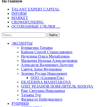
На главную
TALANT EXPERT CAPITAL
INFORM
MARKET
CROWDFUNDING
ОСОЗНАННЫЕ СДЕЛКИ …
ЭКСПЕРТЫ
Бурмагина Татьяна
Кайнов Сергей Станиславович
Неделина Ольга Михайловна
Мальцева Наталья Александровна
Александр Вадимович Ладугин
Савчук Анна Федоровна
Зеленко Руслан Николаевич
ООО «СиликонТэк»
EKATERINA MASHTAKOVA
ОЛЕГ РЕЗАНОВ ПОВЕЛИТЕЛЬ ХОЛОДА
Рааг Светлана Николаевна
Татьяна Тур
Физика от Побединского
РУБРИКИ