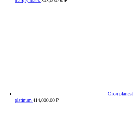
margry black
303,000.00
₽
Стол plancsi
platinum
414,000.00
₽