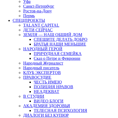
Уфа
Санкт-Петербург
Ростов-на-Дону
Пермь
СПЕЦПРОЕКТЫ
TALANT CAPITAL
ДЕТИ СЕЙЧАС
ЗЕМЛЯ — НАШ ОБЩИЙ ДОМ
СПЕШИТЕ ДЕЛАТЬ ДОБРО
БРАТЬЯ НАШИ МЕНЬШИЕ
НАРОДНЫЙ ГЕРОЙ
ПРИЧУДНАЯ СЕМЕЙКА
Сказ о Петре и Февронии
Народный Журналист
Народный писатель
КЛУБ ЭКСПЕРТОВ
ПРАВОСУДИЕ
ЧЕСТЬ ИМЕЮ
ПОЛИЦИЯ НРАВОВ
НЕАДЕКВАТ
В СТУДИИ
ВИДЕО БЛОГИ
АКАДЕМИЯ ЗДОРОВЬЯ
ТЕЛЕСНАЯ ПСИХОЛОГИЯ
ДИАЛОГИ БЕЗ КУПЮР