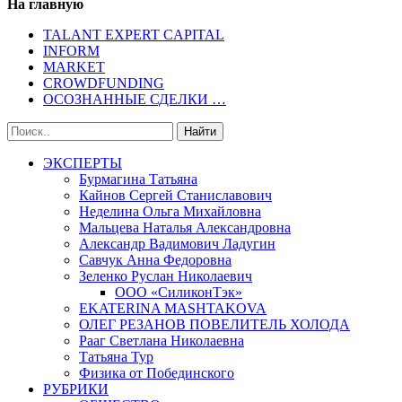
На главную
TALANT EXPERT CAPITAL
INFORM
MARKET
CROWDFUNDING
ОСОЗНАННЫЕ СДЕЛКИ …
ЭКСПЕРТЫ
Бурмагина Татьяна
Кайнов Сергей Станиславович
Неделина Ольга Михайловна
Мальцева Наталья Александровна
Александр Вадимович Ладугин
Савчук Анна Федоровна
Зеленко Руслан Николаевич
ООО «СиликонТэк»
EKATERINA MASHTAKOVA
ОЛЕГ РЕЗАНОВ ПОВЕЛИТЕЛЬ ХОЛОДА
Рааг Светлана Николаевна
Татьяна Тур
Физика от Побединского
РУБРИКИ