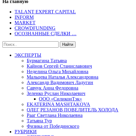
На главную
TALANT EXPERT CAPITAL
INFORM
MARKET
CROWDFUNDING
ОСОЗНАННЫЕ СДЕЛКИ …
ЭКСПЕРТЫ
Бурмагина Татьяна
Кайнов Сергей Станиславович
Неделина Ольга Михайловна
Мальцева Наталья Александровна
Александр Вадимович Ладугин
Савчук Анна Федоровна
Зеленко Руслан Николаевич
ООО «СиликонТэк»
EKATERINA MASHTAKOVA
ОЛЕГ РЕЗАНОВ ПОВЕЛИТЕЛЬ ХОЛОДА
Рааг Светлана Николаевна
Татьяна Тур
Физика от Побединского
РУБРИКИ