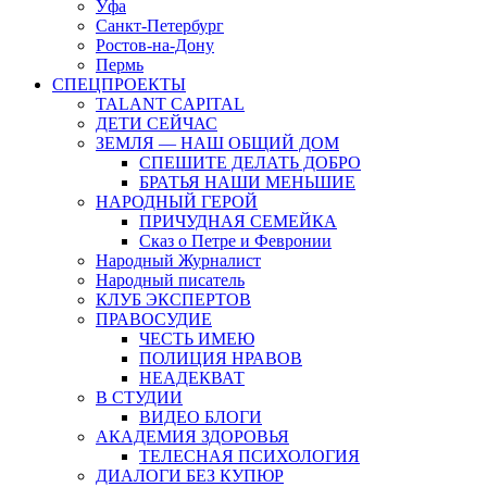
Уфа
Санкт-Петербург
Ростов-на-Дону
Пермь
СПЕЦПРОЕКТЫ
TALANT CAPITAL
ДЕТИ СЕЙЧАС
ЗЕМЛЯ — НАШ ОБЩИЙ ДОМ
СПЕШИТЕ ДЕЛАТЬ ДОБРО
БРАТЬЯ НАШИ МЕНЬШИЕ
НАРОДНЫЙ ГЕРОЙ
ПРИЧУДНАЯ СЕМЕЙКА
Сказ о Петре и Февронии
Народный Журналист
Народный писатель
КЛУБ ЭКСПЕРТОВ
ПРАВОСУДИЕ
ЧЕСТЬ ИМЕЮ
ПОЛИЦИЯ НРАВОВ
НЕАДЕКВАТ
В СТУДИИ
ВИДЕО БЛОГИ
АКАДЕМИЯ ЗДОРОВЬЯ
ТЕЛЕСНАЯ ПСИХОЛОГИЯ
ДИАЛОГИ БЕЗ КУПЮР