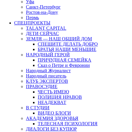
Уфа
Санкт-Петербург
Ростов-на-Дону
Пермь
СПЕЦПРОЕКТЫ
TALANT CAPITAL
ДЕТИ СЕЙЧАС
ЗЕМЛЯ — НАШ ОБЩИЙ ДОМ
СПЕШИТЕ ДЕЛАТЬ ДОБРО
БРАТЬЯ НАШИ МЕНЬШИЕ
НАРОДНЫЙ ГЕРОЙ
ПРИЧУДНАЯ СЕМЕЙКА
Сказ о Петре и Февронии
Народный Журналист
Народный писатель
КЛУБ ЭКСПЕРТОВ
ПРАВОСУДИЕ
ЧЕСТЬ ИМЕЮ
ПОЛИЦИЯ НРАВОВ
НЕАДЕКВАТ
В СТУДИИ
ВИДЕО БЛОГИ
АКАДЕМИЯ ЗДОРОВЬЯ
ТЕЛЕСНАЯ ПСИХОЛОГИЯ
ДИАЛОГИ БЕЗ КУПЮР