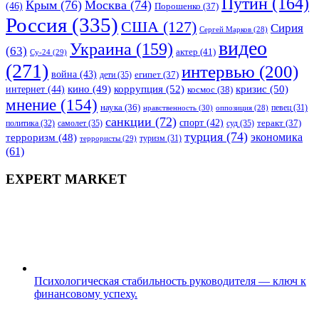
Путин
(164)
Крым
(76)
Москва
(74)
(46)
Порошенко
(37)
Россия
(335)
США
(127)
Сирия
Сергей Марков
(28)
видео
Украина
(159)
(63)
актер
(41)
Су-24
(29)
(271)
интервью
(200)
война
(43)
дети
(35)
египет
(37)
коррупция
(52)
кино
(49)
кризис
(50)
интернет
(44)
космос
(38)
мнение
(154)
наука
(36)
нравственность
(30)
певец
(31)
оппозиция
(28)
санкции
(72)
спорт
(42)
самолет
(35)
суд
(35)
теракт
(37)
политика
(32)
турция
(74)
экономика
терроризм
(48)
террористы
(29)
туризм
(31)
(61)
EXPERT MARKET
Психологическая стабильность руководителя — ключ к
финансовому успеху.