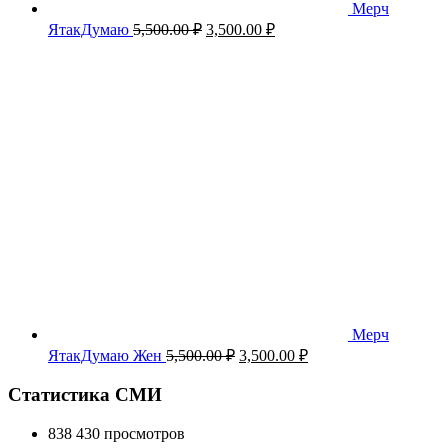
Мерч
Первоначальная
Текущая
ЯтакДумаю
5,500.00
₽
3,500.00
₽
цена
цена:
составляла
3,500.00 ₽.
5,500.00 ₽.
Мерч
Первоначальная
Текущая
ЯтакДумаю Жен
5,500.00
₽
3,500.00
₽
цена
цена:
составляла
3,500.00 ₽.
Статистика СМИ
5,500.00 ₽.
838 430 просмотров