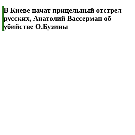
В Киеве начат прицельный отстрел
русских, Анатолий Вассерман об
убийстве О.Бузины