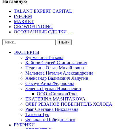
На главную
TALANT EXPERT CAPITAL
INFORM
MARKET
CROWDFUNDING
ОСОЗНАННЫЕ СДЕЛКИ …
ЭКСПЕРТЫ
Бурмагина Татьяна
Кайнов Сергей Станиславович
Неделина Ольга Михайловна
Мальцева Наталья Александровна
Александр Вадимович Ладугин
Савчук Анна Федоровна
Зеленко Руслан Николаевич
ООО «СиликонТэк»
EKATERINA MASHTAKOVA
ОЛЕГ РЕЗАНОВ ПОВЕЛИТЕЛЬ ХОЛОДА
Рааг Светлана Николаевна
Татьяна Тур
Физика от Побединского
РУБРИКИ