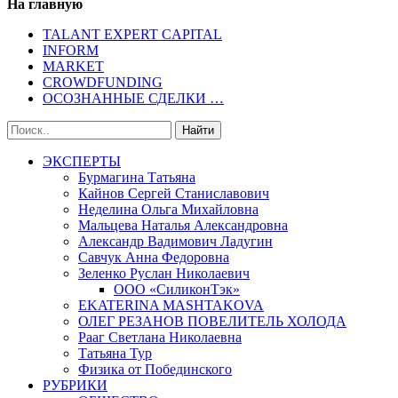
На главную
TALANT EXPERT CAPITAL
INFORM
MARKET
CROWDFUNDING
ОСОЗНАННЫЕ СДЕЛКИ …
ЭКСПЕРТЫ
Бурмагина Татьяна
Кайнов Сергей Станиславович
Неделина Ольга Михайловна
Мальцева Наталья Александровна
Александр Вадимович Ладугин
Савчук Анна Федоровна
Зеленко Руслан Николаевич
ООО «СиликонТэк»
EKATERINA MASHTAKOVA
ОЛЕГ РЕЗАНОВ ПОВЕЛИТЕЛЬ ХОЛОДА
Рааг Светлана Николаевна
Татьяна Тур
Физика от Побединского
РУБРИКИ