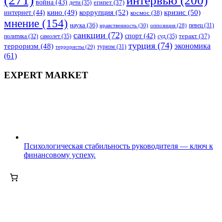
война
(43)
дети
(35)
египет
(37)
коррупция
(52)
кино
(49)
кризис
(50)
интернет
(44)
космос
(38)
мнение
(154)
наука
(36)
нравственность
(30)
певец
(31)
оппозиция
(28)
санкции
(72)
спорт
(42)
самолет
(35)
суд
(35)
теракт
(37)
политика
(32)
турция
(74)
экономика
терроризм
(48)
террористы
(29)
туризм
(31)
(61)
EXPERT MARKET
Психологическая стабильность руководителя — ключ к
финансовому успеху.