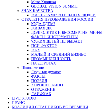
Мото Хроника
GLOBAL VISION SUMMIT
ЗНАК КАЧЕСТВА
ЖИЗНЬ ЗАМЕЧАТЕЛЬНЫХ ЛЮДЕЙ
СТРАТЕГИЯ ПРЕОБРАЖЕНИЯ РОССИИ
КУДА ЕДЕМ?
ЖИВАЯ ДК
ДОЛГОЛЕТИЕ И БЕССМЕРТИЕ. МИФЫ.
ФАКТЫ. ИНСТРУМЕНТЫ
ЧУЖИХ ДЕТЕЙ НЕ БЫВАЕТ
ПСИ ФАКТОР
ЖКХ
МАЛЫЙ И СРЕДНИЙ БИЗНЕС
ПРОМЫШЛЕННОСТЬ
НА ДОРОГАХ
Школа жизни
Люди так думают
ФАКТЫ
ПОЭЗИЯ
ХОРОШЕЕ КИНО
ОТРАЖЕНИЕ
ЛАЙФХАК
LIVE STUDIO
ПРАЙС
КОАЛИЦИЯ СТРАННИКОВ ВО ВРЕМЕНИ