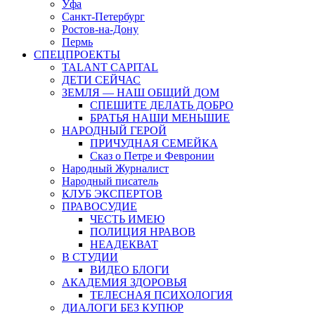
Уфа
Санкт-Петербург
Ростов-на-Дону
Пермь
СПЕЦПРОЕКТЫ
TALANT CAPITAL
ДЕТИ СЕЙЧАС
ЗЕМЛЯ — НАШ ОБЩИЙ ДОМ
СПЕШИТЕ ДЕЛАТЬ ДОБРО
БРАТЬЯ НАШИ МЕНЬШИЕ
НАРОДНЫЙ ГЕРОЙ
ПРИЧУДНАЯ СЕМЕЙКА
Сказ о Петре и Февронии
Народный Журналист
Народный писатель
КЛУБ ЭКСПЕРТОВ
ПРАВОСУДИЕ
ЧЕСТЬ ИМЕЮ
ПОЛИЦИЯ НРАВОВ
НЕАДЕКВАТ
В СТУДИИ
ВИДЕО БЛОГИ
АКАДЕМИЯ ЗДОРОВЬЯ
ТЕЛЕСНАЯ ПСИХОЛОГИЯ
ДИАЛОГИ БЕЗ КУПЮР