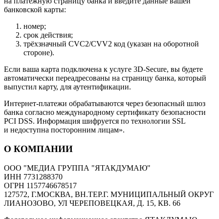
на платёжную страницу банка и введите данные вашей
банковской карты:
номер;
срок действия;
трёхзначный CVC2/CVV2 код (указан на оборотной
стороне).
Если ваша карта подключена к услуге 3D-Secure, вы будете
автоматически переадресованы на страницу банка, который
выпустил карту, для аутентификации.
Интернет-платежи обрабатываются через безопасный шлюз
банка согласно международному сертификату безопасности
PCI DSS. Информация шифруется по технологии SSL
и недоступна посторонним лицам».
О КОМПАНИИ
ООО "МЕДИА ГРУППА "ЯТАКДУМАЮ"
ИНН 7731288370
ОГРН 1157746678517
127572, Г.МОСКВА, ВН.ТЕР.Г. МУНИЦИПАЛЬНЫЙ ОКРУГ
ЛИАНОЗОВО, УЛ ЧЕРЕПОВЕЦКАЯ, Д. 15, КВ. 66