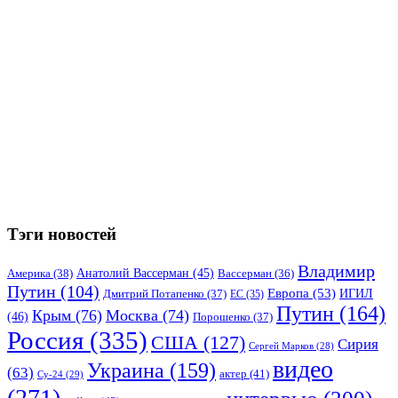
Тэги новостей
Владимир
Анатолий Вассерман
(45)
Америка
(38)
Вассерман
(36)
Путин
(104)
Европа
(53)
ИГИЛ
Дмитрий Потапенко
(37)
ЕС
(35)
Путин
(164)
Крым
(76)
Москва
(74)
(46)
Порошенко
(37)
Россия
(335)
США
(127)
Сирия
Сергей Марков
(28)
видео
Украина
(159)
(63)
актер
(41)
Су-24
(29)
(271)
интервью
(200)