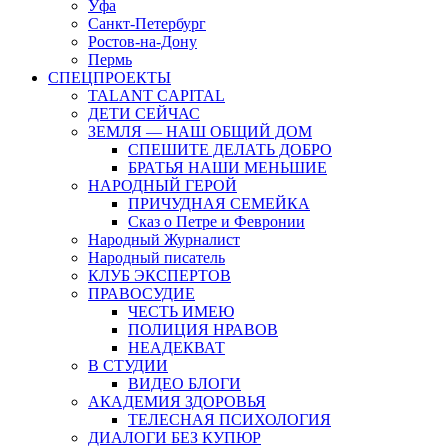
Уфа
Санкт-Петербург
Ростов-на-Дону
Пермь
СПЕЦПРОЕКТЫ
TALANT CAPITAL
ДЕТИ СЕЙЧАС
ЗЕМЛЯ — НАШ ОБЩИЙ ДОМ
СПЕШИТЕ ДЕЛАТЬ ДОБРО
БРАТЬЯ НАШИ МЕНЬШИЕ
НАРОДНЫЙ ГЕРОЙ
ПРИЧУДНАЯ СЕМЕЙКА
Сказ о Петре и Февронии
Народный Журналист
Народный писатель
КЛУБ ЭКСПЕРТОВ
ПРАВОСУДИЕ
ЧЕСТЬ ИМЕЮ
ПОЛИЦИЯ НРАВОВ
НЕАДЕКВАТ
В СТУДИИ
ВИДЕО БЛОГИ
АКАДЕМИЯ ЗДОРОВЬЯ
ТЕЛЕСНАЯ ПСИХОЛОГИЯ
ДИАЛОГИ БЕЗ КУПЮР