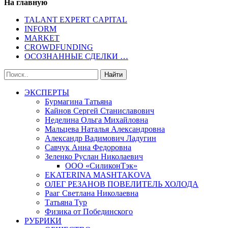
На главную
TALANT EXPERT CAPITAL
INFORM
MARKET
CROWDFUNDING
ОСОЗНАННЫЕ СДЕЛКИ …
ЭКСПЕРТЫ
Бурмагина Татьяна
Кайнов Сергей Станиславович
Неделина Ольга Михайловна
Мальцева Наталья Александровна
Александр Вадимович Ладугин
Савчук Анна Федоровна
Зеленко Руслан Николаевич
ООО «СиликонТэк»
EKATERINA MASHTAKOVA
ОЛЕГ РЕЗАНОВ ПОВЕЛИТЕЛЬ ХОЛОДА
Рааг Светлана Николаевна
Татьяна Тур
Физика от Побединского
РУБРИКИ