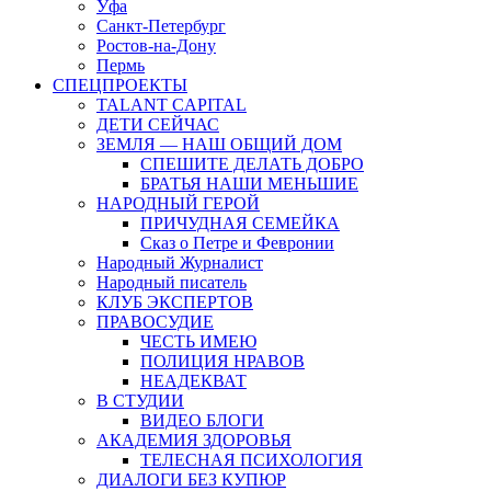
Уфа
Санкт-Петербург
Ростов-на-Дону
Пермь
СПЕЦПРОЕКТЫ
TALANT CAPITAL
ДЕТИ СЕЙЧАС
ЗЕМЛЯ — НАШ ОБЩИЙ ДОМ
СПЕШИТЕ ДЕЛАТЬ ДОБРО
БРАТЬЯ НАШИ МЕНЬШИЕ
НАРОДНЫЙ ГЕРОЙ
ПРИЧУДНАЯ СЕМЕЙКА
Сказ о Петре и Февронии
Народный Журналист
Народный писатель
КЛУБ ЭКСПЕРТОВ
ПРАВОСУДИЕ
ЧЕСТЬ ИМЕЮ
ПОЛИЦИЯ НРАВОВ
НЕАДЕКВАТ
В СТУДИИ
ВИДЕО БЛОГИ
АКАДЕМИЯ ЗДОРОВЬЯ
ТЕЛЕСНАЯ ПСИХОЛОГИЯ
ДИАЛОГИ БЕЗ КУПЮР