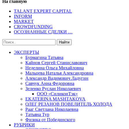
На главную
TALANT EXPERT CAPITAL
INFORM
MARKET
CROWDFUNDING
ОСОЗНАННЫЕ СДЕЛКИ …
ЭКСПЕРТЫ
Бурмагина Татьяна
Кайнов Сергей Станиславович
Неделина Ольга Михайловна
Мальцева Наталья Александровна
Александр Вадимович Ладугин
Савчук Анна Федоровна
Зеленко Руслан Николаевич
ООО «СиликонТэк»
EKATERINA MASHTAKOVA
ОЛЕГ РЕЗАНОВ ПОВЕЛИТЕЛЬ ХОЛОДА
Рааг Светлана Николаевна
Татьяна Тур
Физика от Побединского
РУБРИКИ