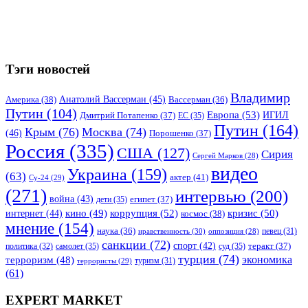
Тэги новостей
Владимир
Анатолий Вассерман
(45)
Америка
(38)
Вассерман
(36)
Путин
(104)
Европа
(53)
ИГИЛ
Дмитрий Потапенко
(37)
ЕС
(35)
Путин
(164)
Крым
(76)
Москва
(74)
(46)
Порошенко
(37)
Россия
(335)
США
(127)
Сирия
Сергей Марков
(28)
видео
Украина
(159)
(63)
актер
(41)
Су-24
(29)
(271)
интервью
(200)
война
(43)
дети
(35)
египет
(37)
коррупция
(52)
кино
(49)
кризис
(50)
интернет
(44)
космос
(38)
мнение
(154)
наука
(36)
нравственность
(30)
певец
(31)
оппозиция
(28)
санкции
(72)
спорт
(42)
самолет
(35)
суд
(35)
теракт
(37)
политика
(32)
турция
(74)
экономика
терроризм
(48)
террористы
(29)
туризм
(31)
(61)
EXPERT MARKET