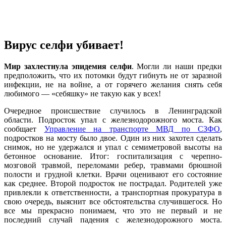
Вирус селфи убивает!
Мир захлестнула эпидемия селфи
. Могли ли наши предки
предположить, что их потомки будут гибнуть не от заразной
инфекции, не на войне, а от горячего желания снять себя
любимого — «себяшку» не такую как у всех!
Очередное происшествие случилось в Ленинградской
области. Подросток упал с железнодорожного моста. Как
сообщает
Управление на транспорте МВД по СЗФО
,
подростков на мосту было двое. Один из них захотел сделать
снимок, но не удержался и упал с семиметровой высоты на
бетонное основание. Итог: госпитализация с черепно-
мозговой травмой, переломами ребер, травмами брюшной
полости и грудной клетки. Врачи оценивают его состояние
как среднее. Второй подросток не пострадал. Родителей уже
привлекли к ответственности, а транспортная прокуратура в
свою очередь, выяснит все обстоятельства случившегося. Но
все мы прекрасно понимаем, что это не первый и не
последний случай падения с железнодорожного моста.