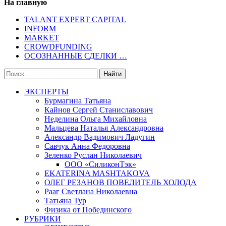
На главную
TALANT EXPERT CAPITAL
INFORM
MARKET
CROWDFUNDING
ОСОЗНАННЫЕ СДЕЛКИ …
ЭКСПЕРТЫ
Бурмагина Татьяна
Кайнов Сергей Станиславович
Неделина Ольга Михайловна
Мальцева Наталья Александровна
Александр Вадимович Ладугин
Савчук Анна Федоровна
Зеленко Руслан Николаевич
ООО «СиликонТэк»
EKATERINA MASHTAKOVA
ОЛЕГ РЕЗАНОВ ПОВЕЛИТЕЛЬ ХОЛОДА
Рааг Светлана Николаевна
Татьяна Тур
Физика от Побединского
РУБРИКИ