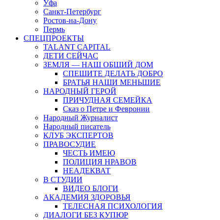
Уфа
Санкт-Петербург
Ростов-на-Дону
Пермь
СПЕЦПРОЕКТЫ
TALANT CAPITAL
ДЕТИ СЕЙЧАС
ЗЕМЛЯ — НАШ ОБЩИЙ ДОМ
СПЕШИТЕ ДЕЛАТЬ ДОБРО
БРАТЬЯ НАШИ МЕНЬШИЕ
НАРОДНЫЙ ГЕРОЙ
ПРИЧУДНАЯ СЕМЕЙКА
Сказ о Петре и Февронии
Народный Журналист
Народный писатель
КЛУБ ЭКСПЕРТОВ
ПРАВОСУДИЕ
ЧЕСТЬ ИМЕЮ
ПОЛИЦИЯ НРАВОВ
НЕАДЕКВАТ
В СТУДИИ
ВИДЕО БЛОГИ
АКАДЕМИЯ ЗДОРОВЬЯ
ТЕЛЕСНАЯ ПСИХОЛОГИЯ
ДИАЛОГИ БЕЗ КУПЮР