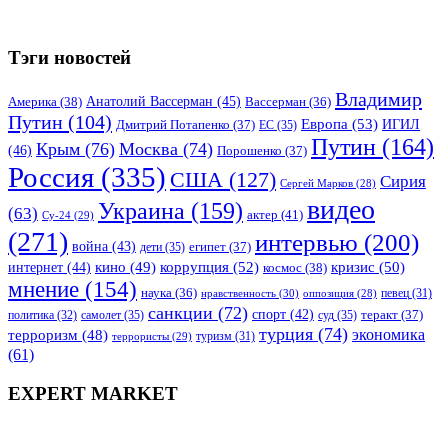
Тэги новостей
Владимир
Анатолий Вассерман
(45)
Америка
(38)
Вассерман
(36)
Путин
(104)
Европа
(53)
ИГИЛ
Дмитрий Потапенко
(37)
ЕС
(35)
Путин
(164)
Крым
(76)
Москва
(74)
(46)
Порошенко
(37)
Россия
(335)
США
(127)
Сирия
Сергей Марков
(28)
видео
Украина
(159)
(63)
актер
(41)
Су-24
(29)
(271)
интервью
(200)
война
(43)
дети
(35)
египет
(37)
коррупция
(52)
кино
(49)
кризис
(50)
интернет
(44)
космос
(38)
мнение
(154)
наука
(36)
нравственность
(30)
певец
(31)
оппозиция
(28)
санкции
(72)
спорт
(42)
самолет
(35)
суд
(35)
теракт
(37)
политика
(32)
турция
(74)
экономика
терроризм
(48)
террористы
(29)
туризм
(31)
(61)
EXPERT MARKET