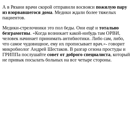
А в Рязани врачи скорой отправили восвояси
пожилую пару
из взорвавшегося дома
. Медики ждали более тяжелых
пациентов.
Медики-стрелочники это пол беды. Они ещё и
тотально
безграмотны
. «Когда возникает какой-нибудь там ОРВИ,
человек начинает принимать антибиотики. Либо сам, либо,
что самое чудовищное, ему их прописывает врач.»- говорит
микробиолог Андрей Шестаков. В разгар сезона простуды и
ГРИППа послушайте
совет от доброго специалиста
, который
не привык посылать больных на все четыре стороны.