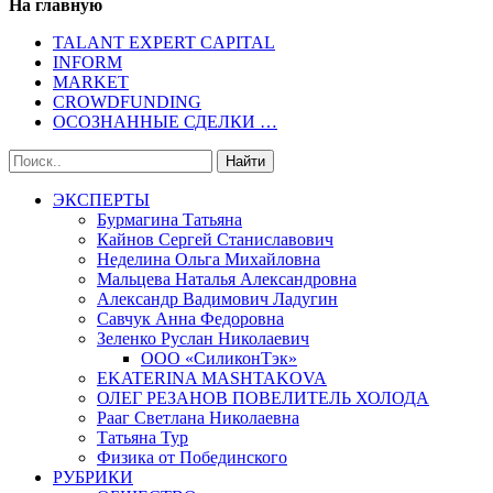
На главную
TALANT EXPERT CAPITAL
INFORM
MARKET
CROWDFUNDING
ОСОЗНАННЫЕ СДЕЛКИ …
ЭКСПЕРТЫ
Бурмагина Татьяна
Кайнов Сергей Станиславович
Неделина Ольга Михайловна
Мальцева Наталья Александровна
Александр Вадимович Ладугин
Савчук Анна Федоровна
Зеленко Руслан Николаевич
ООО «СиликонТэк»
EKATERINA MASHTAKOVA
ОЛЕГ РЕЗАНОВ ПОВЕЛИТЕЛЬ ХОЛОДА
Рааг Светлана Николаевна
Татьяна Тур
Физика от Побединского
РУБРИКИ