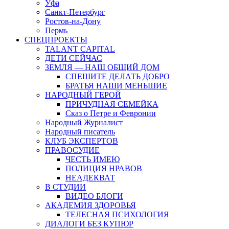
Уфа
Санкт-Петербург
Ростов-на-Дону
Пермь
СПЕЦПРОЕКТЫ
TALANT CAPITAL
ДЕТИ СЕЙЧАС
ЗЕМЛЯ — НАШ ОБЩИЙ ДОМ
СПЕШИТЕ ДЕЛАТЬ ДОБРО
БРАТЬЯ НАШИ МЕНЬШИЕ
НАРОДНЫЙ ГЕРОЙ
ПРИЧУДНАЯ СЕМЕЙКА
Сказ о Петре и Февронии
Народный Журналист
Народный писатель
КЛУБ ЭКСПЕРТОВ
ПРАВОСУДИЕ
ЧЕСТЬ ИМЕЮ
ПОЛИЦИЯ НРАВОВ
НЕАДЕКВАТ
В СТУДИИ
ВИДЕО БЛОГИ
АКАДЕМИЯ ЗДОРОВЬЯ
ТЕЛЕСНАЯ ПСИХОЛОГИЯ
ДИАЛОГИ БЕЗ КУПЮР