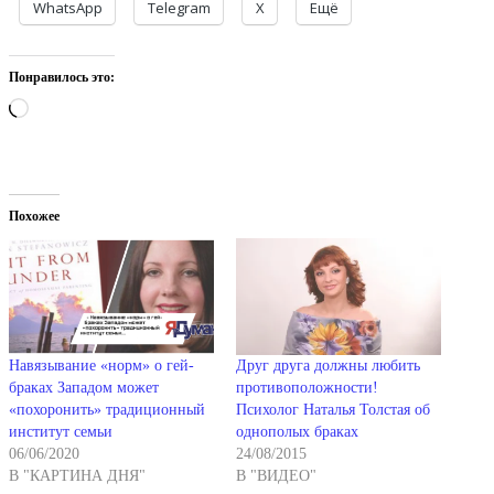
WhatsApp
Telegram
X
Ещё
Понравилось это:
Загрузка…
Похожее
Навязывание «норм» о гей-
Друг друга должны любить
браках Западом может
противоположности!
«похоронить» традиционный
Психолог Наталья Толстая об
институт семьи
однополых браках
06/06/2020
24/08/2015
В "КАРТИНА ДНЯ"
В "ВИДЕО"