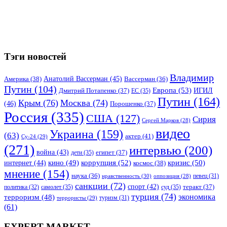
Тэги новостей
Владимир
Анатолий Вассерман
(45)
Америка
(38)
Вассерман
(36)
Путин
(104)
Европа
(53)
ИГИЛ
Дмитрий Потапенко
(37)
ЕС
(35)
Путин
(164)
Крым
(76)
Москва
(74)
(46)
Порошенко
(37)
Россия
(335)
США
(127)
Сирия
Сергей Марков
(28)
видео
Украина
(159)
(63)
актер
(41)
Су-24
(29)
(271)
интервью
(200)
война
(43)
дети
(35)
египет
(37)
коррупция
(52)
кино
(49)
кризис
(50)
интернет
(44)
космос
(38)
мнение
(154)
наука
(36)
нравственность
(30)
певец
(31)
оппозиция
(28)
санкции
(72)
спорт
(42)
самолет
(35)
суд
(35)
теракт
(37)
политика
(32)
турция
(74)
экономика
терроризм
(48)
террористы
(29)
туризм
(31)
(61)
EXPERT MARKET