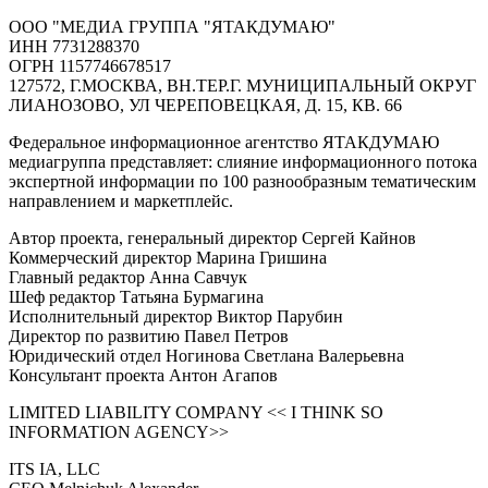
ООО "МЕДИА ГРУППА "ЯТАКДУМАЮ"
ИНН 7731288370
ОГРН 1157746678517
127572, Г.МОСКВА, ВН.ТЕР.Г. МУНИЦИПАЛЬНЫЙ ОКРУГ
ЛИАНОЗОВО, УЛ ЧЕРЕПОВЕЦКАЯ, Д. 15, КВ. 66
Федеральное информационное агентство ЯТАКДУМАЮ
медиагруппа представляет: слияние информационного потока
экспертной информации по 100 разнообразным тематическим
направлением и маркетплейс.
Автор проекта, генеральный директор Сергей Кайнов
Коммерческий директор Марина Гришина
Главный редактор Анна Савчук
Шеф редактор Татьяна Бурмагина
Исполнительный директор Виктор Парубин
Директор по развитию Павел Петров
Юридический отдел Ногинова Светлана Валерьевна
Консультант проекта Антон Агапов
LIMITED LIABILITY COMPANY << I THINK SO
INFORMATION AGENCY>>
ITS IA, LLC