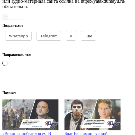
или аудио-материала сайта ссылка на https://yatakdumayu.ru/
обязательна.
Поделиться:
WhatsApp
Telegram
X
Ещё
Понравилось это:
Загрузка…
Похожее
«Викинг» победил всех. В
Брат Владимир русской