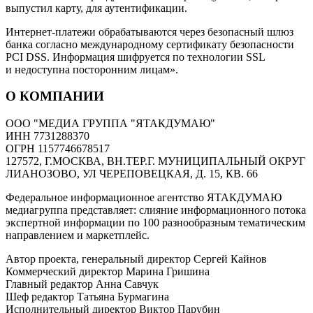
выпустил карту, для аутентификации.
Интернет-платежи обрабатываются через безопасный шлюз
банка согласно международному сертификату безопасности
PCI DSS. Информация шифруется по технологии SSL
и недоступна посторонним лицам».
О КОМПАНИИ
ООО "МЕДИА ГРУППА "ЯТАКДУМАЮ"
ИНН 7731288370
ОГРН 1157746678517
127572, Г.МОСКВА, ВН.ТЕР.Г. МУНИЦИПАЛЬНЫЙ ОКРУГ
ЛИАНОЗОВО, УЛ ЧЕРЕПОВЕЦКАЯ, Д. 15, КВ. 66
Федеральное информационное агентство ЯТАКДУМАЮ
медиагруппа представляет: слияние информационного потока
экспертной информации по 100 разнообразным тематическим
направлением и маркетплейс.
Автор проекта, генеральный директор Сергей Кайнов
Коммерческий директор Марина Гришина
Главный редактор Анна Савчук
Шеф редактор Татьяна Бурмагина
Исполнительный директор Виктор Парубин