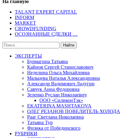
На главную
TALANT EXPERT CAPITAL
INFORM
MARKET
CROWDFUNDING
ОСОЗНАННЫЕ СДЕЛКИ …
ЭКСПЕРТЫ
Бурмагина Татьяна
Кайнов Сергей Станиславович
Неделина Ольга Михайловна
Мальцева Наталья Александровна
Александр Вадимович Ладугин
Савчук Анна Федоровна
Зеленко Руслан Николаевич
ООО «СиликонТэк»
EKATERINA MASHTAKOVA
ОЛЕГ РЕЗАНОВ ПОВЕЛИТЕЛЬ ХОЛОДА
Рааг Светлана Николаевна
Татьяна Тур
Физика от Побединского
РУБРИКИ