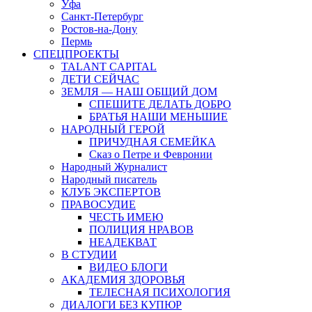
Уфа
Санкт-Петербург
Ростов-на-Дону
Пермь
СПЕЦПРОЕКТЫ
TALANT CAPITAL
ДЕТИ СЕЙЧАС
ЗЕМЛЯ — НАШ ОБЩИЙ ДОМ
СПЕШИТЕ ДЕЛАТЬ ДОБРО
БРАТЬЯ НАШИ МЕНЬШИЕ
НАРОДНЫЙ ГЕРОЙ
ПРИЧУДНАЯ СЕМЕЙКА
Сказ о Петре и Февронии
Народный Журналист
Народный писатель
КЛУБ ЭКСПЕРТОВ
ПРАВОСУДИЕ
ЧЕСТЬ ИМЕЮ
ПОЛИЦИЯ НРАВОВ
НЕАДЕКВАТ
В СТУДИИ
ВИДЕО БЛОГИ
АКАДЕМИЯ ЗДОРОВЬЯ
ТЕЛЕСНАЯ ПСИХОЛОГИЯ
ДИАЛОГИ БЕЗ КУПЮР