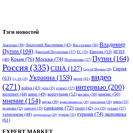
Тэги новостей
Владимир
Анатолий Вассерман
(45)
Америка
(38)
Вассерман
(36)
Путин
(104)
Европа
(53)
ИГИЛ
Дмитрий Потапенко
(37)
ЕС
(35)
Путин
(164)
Крым
(76)
Москва
(74)
(46)
Порошенко
(37)
Россия
(335)
США
(127)
Сирия
Сергей Марков
(28)
видео
Украина
(159)
(63)
актер
(41)
Су-24
(29)
(271)
интервью
(200)
война
(43)
дети
(35)
египет
(37)
коррупция
(52)
кино
(49)
кризис
(50)
интернет
(44)
космос
(38)
мнение
(154)
наука
(36)
нравственность
(30)
певец
(31)
оппозиция
(28)
санкции
(72)
спорт
(42)
самолет
(35)
суд
(35)
теракт
(37)
политика
(32)
турция
(74)
экономика
терроризм
(48)
террористы
(29)
туризм
(31)
(61)
EXPERT MARKET