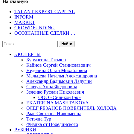
На главную
TALANT EXPERT CAPITAL
INFORM
MARKET
CROWDFUNDING
ОСОЗНАННЫЕ СДЕЛКИ …
ЭКСПЕРТЫ
Бурмагина Татьяна
Кайнов Сергей Станиславович
Неделина Ольга Михайловна
Мальцева Наталья Александровна
Александр Вадимович Ладугин
Савчук Анна Федоровна
Зеленко Руслан Николаевич
ООО «СиликонТэк»
EKATERINA MASHTAKOVA
ОЛЕГ РЕЗАНОВ ПОВЕЛИТЕЛЬ ХОЛОДА
Рааг Светлана Николаевна
Татьяна Тур
Физика от Побединского
РУБРИКИ