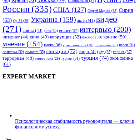
(46)
Порошенко
(37)
Россия
(335)
США
(127)
Сирия
Сергей Марков
(28)
видео
Украина
(159)
(63)
актер
(41)
Су-24
(29)
(271)
интервью
(200)
война
(43)
дети
(35)
египет
(37)
коррупция
(52)
кино
(49)
кризис
(50)
интернет
(44)
космос
(38)
мнение
(154)
наука
(36)
нравственность
(30)
певец
(31)
оппозиция
(28)
санкции
(72)
спорт
(42)
самолет
(35)
суд
(35)
теракт
(37)
политика
(32)
турция
(74)
экономика
терроризм
(48)
террористы
(29)
туризм
(31)
(61)
EXPERT MARKET
Психологическая стабильность руководителя — ключ к
финансовому успеху.