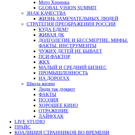
Мото Хроника
GLOBAL VISION SUMMIT
ЗНАК КАЧЕСТВА
ЖИЗНЬ ЗАМЕЧАТЕЛЬНЫХ ЛЮДЕЙ
СТРАТЕГИЯ ПРЕОБРАЖЕНИЯ РОССИИ
КУДА ЕДЕМ?
ЖИВАЯ ДК
ДОЛГОЛЕТИЕ И БЕССМЕРТИЕ. МИФЫ.
ФАКТЫ. ИНСТРУМЕНТЫ
ЧУЖИХ ДЕТЕЙ НЕ БЫВАЕТ
ПСИ ФАКТОР
ЖКХ
МАЛЫЙ И СРЕДНИЙ БИЗНЕС
ПРОМЫШЛЕННОСТЬ
НА ДОРОГАХ
Школа жизни
Люди так думают
ФАКТЫ
ПОЭЗИЯ
ХОРОШЕЕ КИНО
ОТРАЖЕНИЕ
ЛАЙФХАК
LIVE STUDIO
ПРАЙС
КОАЛИЦИЯ СТРАННИКОВ ВО ВРЕМЕНИ