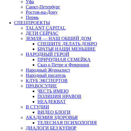
Уфа
Санкт-Петербург
Ростов-на-Дону
Пермь
СПЕЦПРОЕКТЫ
TALANT CAPITAL
ДЕТИ СЕЙЧАС
ЗЕМЛЯ — НАШ ОБЩИЙ ДОМ
СПЕШИТЕ ДЕЛАТЬ ДОБРО
БРАТЬЯ НАШИ МЕНЬШИЕ
НАРОДНЫЙ ГЕРОЙ
ПРИЧУДНАЯ СЕМЕЙКА
Сказ о Петре и Февронии
Народный Журналист
Народный писатель
КЛУБ ЭКСПЕРТОВ
ПРАВОСУДИЕ
ЧЕСТЬ ИМЕЮ
ПОЛИЦИЯ НРАВОВ
НЕАДЕКВАТ
В СТУДИИ
ВИДЕО БЛОГИ
АКАДЕМИЯ ЗДОРОВЬЯ
ТЕЛЕСНАЯ ПСИХОЛОГИЯ
ДИАЛОГИ БЕЗ КУПЮР